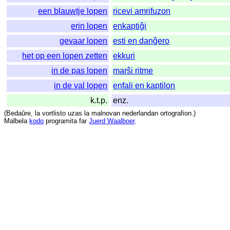
een blauwtje lopen
ricevi amrifuzon
erin lopen
enkaptiĝi
gevaar lopen
esti en danĝero
het op een lopen zetten
ekkuri
in de pas lopen
marŝi ritme
in de val lopen
enfali en kaptilon
k.t.p.
enz.
(
Bedaŭre
,
la
vortlisto
uzas
la
malnovan
nederlandan
ortografion
.)
Malbela
kodo
programita
far
Juerd Waalboer
.