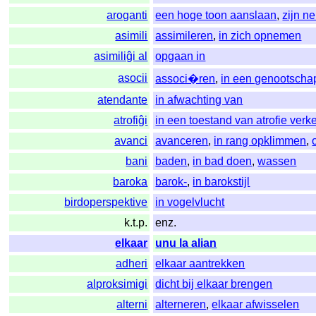
aroganti
een hoge toon aanslaan
,
zijn n
asimili
assimileren
,
in zich opnemen
asimiliĝi al
opgaan in
asocii
associ�ren
,
in een genootsch
atendante
in afwachting van
atrofiĝi
in een toestand van atrofie verk
avanci
avanceren
,
in rang opklimmen
,
bani
baden
,
in bad doen
,
wassen
baroka
barok-
,
in barokstijl
birdoperspektive
in vogelvlucht
k.t.p.
enz.
elkaar
unu la alian
adheri
elkaar aantrekken
alproksimigi
dicht bij elkaar brengen
alterni
alterneren
,
elkaar afwisselen