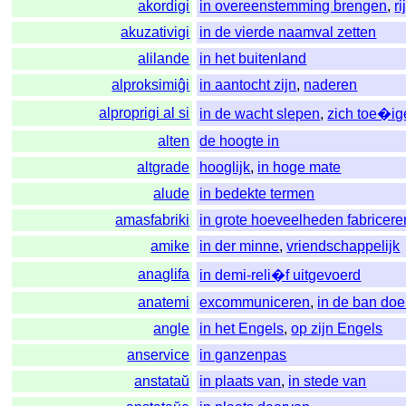
akordigi
in overeenstemming brengen
,
r
akuzativigi
in de vierde naamval zetten
alilande
in het buitenland
alproksimiĝi
in aantocht zijn
,
naderen
alproprigi al si
in de wacht slepen
,
zich toe�i
alten
de hoogte in
altgrade
hooglijk
,
in hoge mate
alude
in bedekte termen
amasfabriki
in grote hoeveelheden fabricere
amike
in der minne
,
vriendschappelijk
anaglifa
in demi-reli�f uitgevoerd
anatemi
excommuniceren
,
in de ban do
angle
in het Engels
,
op zijn Engels
anservice
in ganzenpas
anstataŭ
in plaats van
,
in stede van