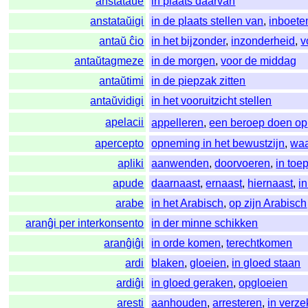
anstataŭe
in plaats daarvan
anstataŭigi
in de plaats stellen van
,
inboete
antaŭ ĉio
in het bijzonder
,
inzonderheid
,
v
antaŭtagmeze
in de morgen
,
voor de middag
antaŭtimi
in de piepzak zitten
antaŭvidigi
in het vooruitzicht stellen
apelacii
appelleren
,
een beroep doen op
apercepto
opneming in het bewustzijn
,
wa
apliki
aanwenden
,
doorvoeren
,
in toe
apude
daarnaast
,
ernaast
,
hiernaast
,
i
arabe
in het Arabisch
,
op zijn Arabisch
aranĝi per interkonsento
in der minne schikken
aranĝiĝi
in orde komen
,
terechtkomen
ardi
blaken
,
gloeien
,
in gloed staan
ardiĝi
in gloed geraken
,
opgloeien
aresti
aanhouden
,
arresteren
,
in verz