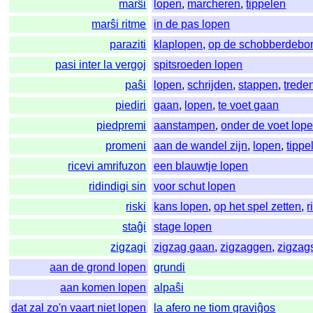
marŝi
lopen
,
marcheren
,
tippelen
marŝi ritme
in de pas lopen
paraziti
klaplopen
,
op de schobberdebo
pasi inter la vergoj
spitsroeden lopen
paŝi
lopen
,
schrijden
,
stappen
,
trede
piediri
gaan
,
lopen
,
te voet gaan
piedpremi
aanstampen
,
onder de voet lop
promeni
aan de wandel zijn
,
lopen
,
tippe
ricevi amrifuzon
een blauwtje lopen
ridindigi sin
voor schut lopen
riski
kans lopen
,
op het spel zetten
,
r
staĝi
stage lopen
zigzagi
zigzag gaan
,
zigzaggen
,
zigzag
aan de grond lopen
grundi
aan komen lopen
alpaŝi
dat zal zo'n vaart niet lopen
la afero ne tiom graviĝos