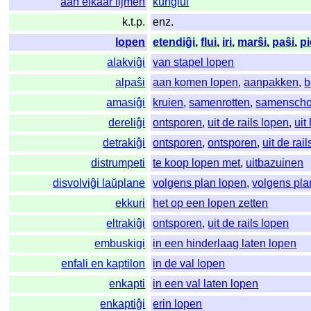
aan elkaar lijmen
kunglui
k.t.p.
enz.
lopen
etendiĝi
,
flui
,
iri
,
marŝi
,
paŝi
,
pi
alakviĝi
van stapel lopen
alpaŝi
aan komen lopen
,
aanpakken
,
b
amasiĝi
kruien
,
samenrotten
,
samenscho
dereliĝi
ontsporen
,
uit de rails lopen
,
uit
detrakiĝi
ontsporen
,
ontsporen
,
uit de rai
distrumpeti
te koop lopen met
,
uitbazuinen
disvolviĝi laŭplane
volgens plan lopen
,
volgens pla
ekkuri
het op een lopen zetten
eltrakiĝi
ontsporen
,
uit de rails lopen
embuskigi
in een hinderlaag laten lopen
enfali en kaptilon
in de val lopen
enkapti
in een val laten lopen
enkaptiĝi
erin lopen