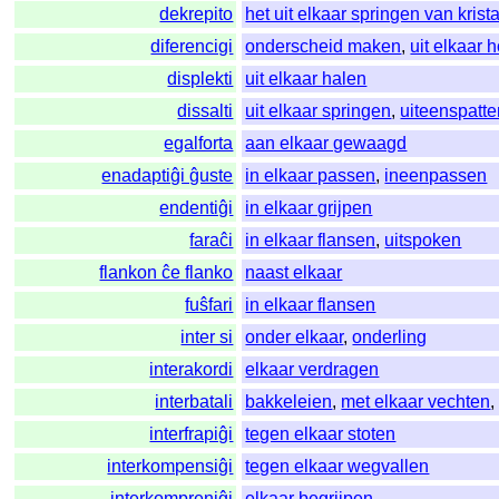
dekrepito
het uit elkaar springen van krist
diferencigi
onderscheid maken
,
uit elkaar
displekti
uit elkaar halen
dissalti
uit elkaar springen
,
uiteenspatt
egalforta
aan elkaar gewaagd
enadaptiĝi ĝuste
in elkaar passen
,
ineenpassen
endentiĝi
in elkaar grijpen
faraĉi
in elkaar flansen
,
uitspoken
flankon ĉe flanko
naast elkaar
fuŝfari
in elkaar flansen
inter si
onder elkaar
,
onderling
interakordi
elkaar verdragen
interbatali
bakkeleien
,
met elkaar vechten
interfrapiĝi
tegen elkaar stoten
interkompensiĝi
tegen elkaar wegvallen
interkompreniĝi
elkaar begrijpen