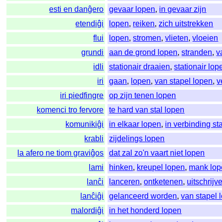
esti en danĝero
gevaar lopen
,
in gevaar zijn
etendiĝi
lopen
,
reiken
,
zich uitstrekken
flui
lopen
,
stromen
,
vlieten
,
vloeien
grundi
aan de grond lopen
,
stranden
,
v
idli
stationair draaien
,
stationair lop
iri
gaan
,
lopen
,
van stapel lopen
,
v
iri piedfingre
op zijn tenen lopen
komenci tro fervore
te hard van stal lopen
komunikiĝi
in elkaar lopen
,
in verbinding st
krabli
zijdelings lopen
la afero ne tiom graviĝos
dat zal zo'n vaart niet lopen
lami
hinken
,
kreupel lopen
,
mank lop
lanĉi
lanceren
,
ontketenen
,
uitschrijv
lanĉiĝi
gelanceerd worden
,
van stapel 
malordiĝi
in het honderd lopen