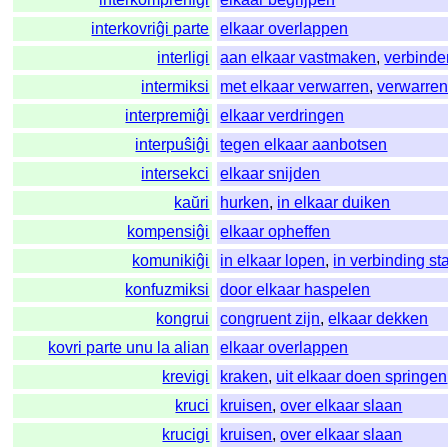
interkovriĝi parte
elkaar overlappen
interligi
aan elkaar vastmaken
,
verbinde
intermiksi
met elkaar verwarren
,
verwarre
interpremiĝi
elkaar verdringen
interpuŝiĝi
tegen elkaar aanbotsen
intersekci
elkaar snijden
kaŭri
hurken
,
in elkaar duiken
kompensiĝi
elkaar opheffen
komunikiĝi
in elkaar lopen
,
in verbinding st
konfuzmiksi
door elkaar haspelen
kongrui
congruent zijn
,
elkaar dekken
kovri parte unu la alian
elkaar overlappen
krevigi
kraken
,
uit elkaar doen springen
kruci
kruisen
,
over elkaar slaan
krucigi
kruisen
,
over elkaar slaan