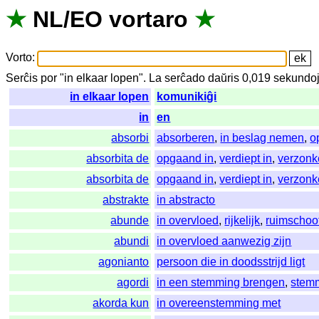
★
NL
/
EO
vortaro
★
Vorto
:
Serĉis
por
"
in elkaar lopen".
La
serĉado
daŭris
0,019
sekundo
in elkaar lopen
komunikiĝi
in
en
absorbi
absorberen
,
in beslag nemen
,
o
absorbita de
opgaand in
,
verdiept in
,
verzonk
absorbita de
opgaand in
,
verdiept in
,
verzonk
abstrakte
in abstracto
abunde
in overvloed
,
rijkelijk
,
ruimschoo
abundi
in overvloed aanwezig zijn
agonianto
persoon die in doodsstrijd ligt
agordi
in een stemming brengen
,
stem
akorda kun
in overeenstemming met