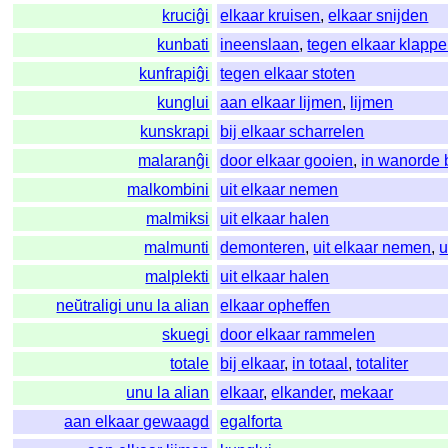
kruciĝi
elkaar kruisen
,
elkaar snijden
kunbati
ineenslaan
,
tegen elkaar klapp
kunfrapiĝi
tegen elkaar stoten
kunglui
aan elkaar lijmen
,
lijmen
kunskrapi
bij elkaar scharrelen
malaranĝi
door elkaar gooien
,
in wanorde
malkombini
uit elkaar nemen
malmiksi
uit elkaar halen
malmunti
demonteren
,
uit elkaar nemen
,
u
malplekti
uit elkaar halen
neŭtraligi unu la alian
elkaar opheffen
skuegi
door elkaar rammelen
totale
bij elkaar
,
in totaal
,
totaliter
unu la alian
elkaar
,
elkander
,
mekaar
aan elkaar gewaagd
egalforta