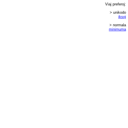
Viaj
preferoj
:
> unikodo
iksoj
> normala
minimuma