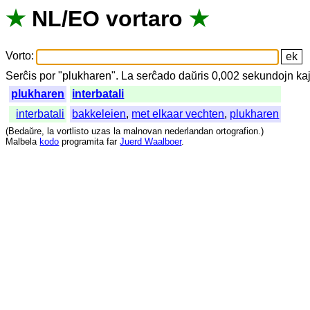
★
NL
/
EO
vortaro
★
Vorto
:
Serĉis
por
"
plukharen".
La
serĉado
daŭris
0,002
sekundojn
ka
plukharen
interbatali
interbatali
bakkeleien
,
met elkaar vechten
,
plukharen
(
Bedaŭre
,
la
vortlisto
uzas
la
malnovan
nederlandan
ortografion
.)
Malbela
kodo
programita
far
Juerd Waalboer
.