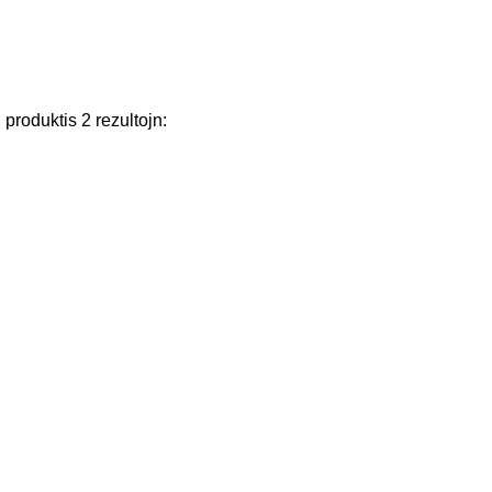
j
produktis
2
rezultojn
: