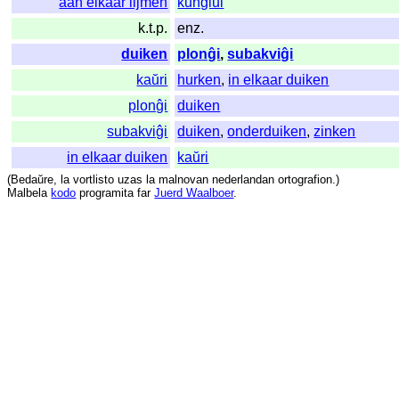
aan elkaar lijmen
kunglui
k.t.p.
enz.
duiken
plonĝi
,
subakviĝi
kaŭri
hurken
,
in elkaar duiken
plonĝi
duiken
subakviĝi
duiken
,
onderduiken
,
zinken
in elkaar duiken
kaŭri
(
Bedaŭre
,
la
vortlisto
uzas
la
malnovan
nederlandan
ortografion
.)
Malbela
kodo
programita
far
Juerd Waalboer
.