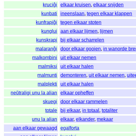
kruciĝi
elkaar kruisen
,
elkaar snijden
kunbati
ineenslaan
,
tegen elkaar klappen
kunfrapiĝi
tegen elkaar stoten
kunglui
aan elkaar lijmen
,
lijmen
kunskrapi
bij elkaar scharrelen
malaranĝi
door elkaar gooien
,
in wanorde br
malkombini
uit elkaar nemen
malmiksi
uit elkaar halen
malmunti
demonteren
,
uit elkaar nemen
,
uit
malplekti
uit elkaar halen
neŭtraligi unu la alian
elkaar opheffen
skuegi
door elkaar rammelen
totale
bij elkaar
,
in totaal
,
totaliter
unu la alian
elkaar
,
elkander
,
mekaar
aan elkaar gewaagd
egalforta