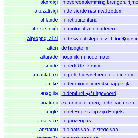
akordigi
in overeenstemming brengen
,
rijm
akuzativigi
in de vierde naamval zetten
alilande
in het buitenland
alproksimiĝi
in aantocht zijn
,
naderen
alproprigi al si
in de wacht slepen
,
zich toe�igen
alten
de hoogte in
altgrade
hooglijk
,
in hoge mate
alude
in bedekte termen
amasfabriki
in grote hoeveelheden fabriceren
amike
in der minne
,
vriendschappelijk
anaglifa
in demi-reli�f uitgevoerd
anatemi
excommuniceren
,
in de ban doen
angle
in het Engels
,
op zijn Engels
anservice
in ganzenpas
anstataŭ
in plaats van
,
in stede van