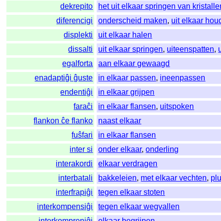
dekrepito
het uit elkaar springen van kristalle
diferencigi
onderscheid maken
,
uit elkaar ho
displekti
uit elkaar halen
dissalti
uit elkaar springen
,
uiteenspatten
,
egalforta
aan elkaar gewaagd
enadaptiĝi ĝuste
in elkaar passen
,
ineenpassen
endentiĝi
in elkaar grijpen
faraĉi
in elkaar flansen
,
uitspoken
flankon ĉe flanko
naast elkaar
fuŝfari
in elkaar flansen
inter si
onder elkaar
,
onderling
interakordi
elkaar verdragen
interbatali
bakkeleien
,
met elkaar vechten
,
pl
interfrapiĝi
tegen elkaar stoten
interkompensiĝi
tegen elkaar wegvallen
interkompreniĝi
elkaar begrijpen