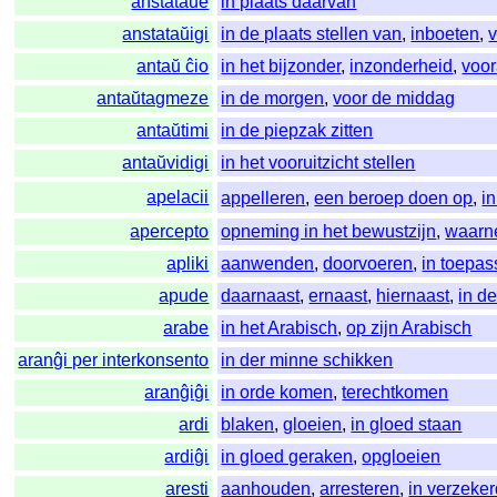
anstataŭe
in plaats daarvan
anstataŭigi
in de plaats stellen van
,
inboeten
,
antaŭ ĉio
in het bijzonder
,
inzonderheid
,
voor
antaŭtagmeze
in de morgen
,
voor de middag
antaŭtimi
in de piepzak zitten
antaŭvidigi
in het vooruitzicht stellen
apelacii
appelleren
,
een beroep doen op
,
i
apercepto
opneming in het bewustzijn
,
waarn
apliki
aanwenden
,
doorvoeren
,
in toepa
apude
daarnaast
,
ernaast
,
hiernaast
,
in d
arabe
in het Arabisch
,
op zijn Arabisch
aranĝi per interkonsento
in der minne schikken
aranĝiĝi
in orde komen
,
terechtkomen
ardi
blaken
,
gloeien
,
in gloed staan
ardiĝi
in gloed geraken
,
opgloeien
aresti
aanhouden
,
arresteren
,
in verzeke