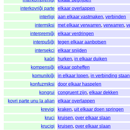
interkovriĝi parte
elkaar overlappen
interligi
aan elkaar vastmaken
,
verbinden
intermiksi
met elkaar verwarren
,
verwarren
,
v
interpremiĝi
elkaar verdringen
interpuŝiĝi
tegen elkaar aanbotsen
intersekci
elkaar snijden
kaŭri
hurken
,
in elkaar duiken
kompensiĝi
elkaar opheffen
komunikiĝi
in elkaar lopen
,
in verbinding staan
konfuzmiksi
door elkaar haspelen
kongrui
congruent zijn
,
elkaar dekken
kovri parte unu la alian
elkaar overlappen
krevigi
kraken
,
uit elkaar doen springen
kruci
kruisen
,
over elkaar slaan
krucigi
kruisen
,
over elkaar slaan