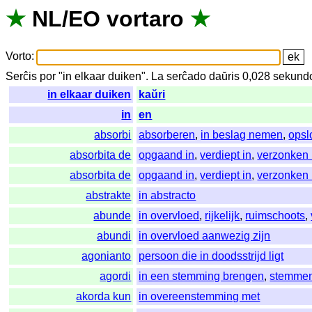
★
NL
/
EO
vortaro
★
Vorto
:
Serĉis
por
"
in elkaar duiken".
La
serĉado
daŭris
0,028
sekund
in elkaar duiken
kaŭri
in
en
absorbi
absorberen
,
in beslag nemen
,
opsl
absorbita de
opgaand in
,
verdiept in
,
verzonken 
absorbita de
opgaand in
,
verdiept in
,
verzonken 
abstrakte
in abstracto
abunde
in overvloed
,
rijkelijk
,
ruimschoots
,
abundi
in overvloed aanwezig zijn
agonianto
persoon die in doodsstrijd ligt
agordi
in een stemming brengen
,
stemme
akorda kun
in overeenstemming met