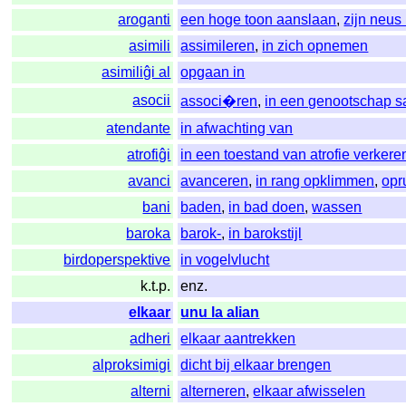
aroganti
een hoge toon aanslaan
,
zijn neus
asimili
assimileren
,
in zich opnemen
asimiliĝi al
opgaan in
asocii
associ�ren
,
in een genootschap 
atendante
in afwachting van
atrofiĝi
in een toestand van atrofie verkere
avanci
avanceren
,
in rang opklimmen
,
opr
bani
baden
,
in bad doen
,
wassen
baroka
barok-
,
in barokstijl
birdoperspektive
in vogelvlucht
k.t.p.
enz.
elkaar
unu la alian
adheri
elkaar aantrekken
alproksimigi
dicht bij elkaar brengen
alterni
alterneren
,
elkaar afwisselen