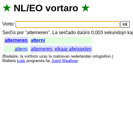
★
NL
/
EO
vortaro
★
Vorto
:
Serĉis
por
"
alterneren".
La
serĉado
daŭris
0,003
sekundojn
ka
alterneren
alterni
alterni
alterneren
,
elkaar afwisselen
(
Bedaŭre
,
la
vortlisto
uzas
la
malnovan
nederlandan
ortografion
.)
Malbela
kodo
programita
far
Juerd Waalboer
.