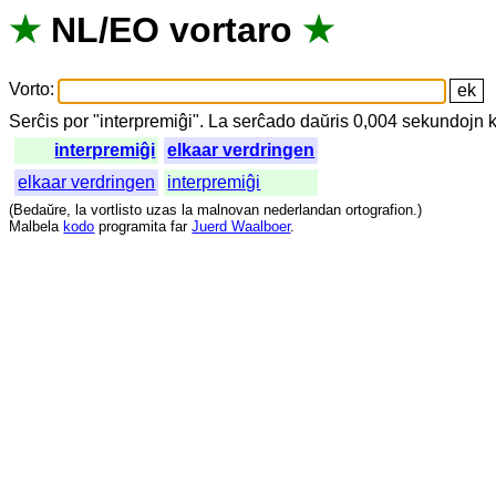
★
NL
/
EO
vortaro
★
Vorto
:
Serĉis
por
"
interpremiĝi".
La
serĉado
daŭris
0,004
sekundojn
interpremiĝi
elkaar verdringen
elkaar verdringen
interpremiĝi
(
Bedaŭre
,
la
vortlisto
uzas
la
malnovan
nederlandan
ortografion
.)
Malbela
kodo
programita
far
Juerd Waalboer
.