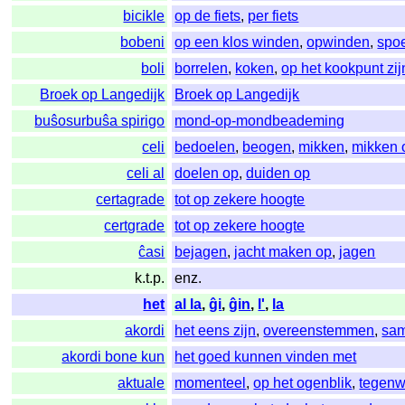
bicikle
op de fiets
,
per fiets
bobeni
op een klos winden
,
opwinden
,
spo
boli
borrelen
,
koken
,
op het kookpunt zij
Broek op Langedijk
Broek op Langedijk
buŝosurbuŝa spirigo
mond-op-mondbeademing
celi
bedoelen
,
beogen
,
mikken
,
mikken 
celi al
doelen op
,
duiden op
certagrade
tot op zekere hoogte
certgrade
tot op zekere hoogte
ĉasi
bejagen
,
jacht maken op
,
jagen
k.t.p.
enz.
het
al la
,
ĝi
,
ĝin
,
l'
,
la
akordi
het eens zijn
,
overeenstemmen
,
sa
akordi bone kun
het goed kunnen vinden met
aktuale
momenteel
,
op het ogenblik
,
tegenw