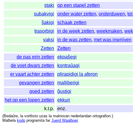
staki
op een stapel zetten
subakvigi
onder water zetten
,
onderduwen
,
to
ŝakigi
schaak zetten
trasorbigi
in de week zetten
,
weekmaken
,
wek
vaksi
in de was zetten
,
met was inwrijven
Zetten
Zetten
de pas erin zetten
ekpaŝegi
de voet dwars zetten
kontraŭagi
er vaart achter zetten
plirapidigi la aferon
gevangen zetten
malliberigi
goed zetten
ĝustigi
het op een lopen zetten
ekkuri
k.t.p.
enz.
(
Bedaŭre
,
la
vortlisto
uzas
la
malnovan
nederlandan
ortografion
.)
Malbela
kodo
programita
far
Juerd Waalboer
.