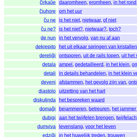
ĉirkaŭe
daaromheen
,
eromheen
,
in het rond
ĉiuhore
om het uur
ĉu ne
is het niet
,
nietwaar
,
of niet
ĉu ne?
is het niet?
,
nietwaar?
,
toch?
de nun
in het vervolg
,
van nu af aan
dekrepito
het uit elkaar springen van kristalle
dereliĝi
ontsporen
,
uit de rails lopen
,
uit het
detala
ampel
,
gedetailleerd
,
in het klein
,
om
detali
in details behandelen
,
in het klein 
deveni
afstammen
,
het gevolg zijn van
,
ont
diastolo
uitzetting van het hart
diskutinda
het bespreken waard
domaĝi
bejammeren
,
betreuren
,
het jammer
dubigi
aan het twijfelen brengen
,
twijfelac
dumviva
levenslang
,
voor het leven
edziĝi
in het huwelijk treden
,
trouwen