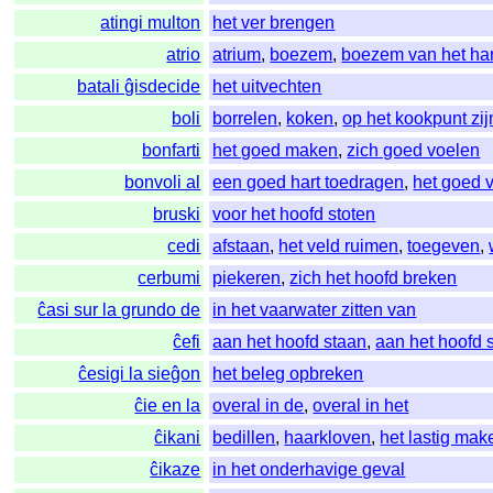
atingi multon
het ver brengen
atrio
atrium
,
boezem
,
boezem van het har
batali ĝisdecide
het uitvechten
boli
borrelen
,
koken
,
op het kookpunt zij
bonfarti
het goed maken
,
zich goed voelen
bonvoli al
een goed hart toedragen
,
het goed 
bruski
voor het hoofd stoten
cedi
afstaan
,
het veld ruimen
,
toegeven
,
cerbumi
piekeren
,
zich het hoofd breken
ĉasi sur la grundo de
in het vaarwater zitten van
ĉefi
aan het hoofd staan
,
aan het hoofd 
ĉesigi la sieĝon
het beleg opbreken
ĉie en la
overal in de
,
overal in het
ĉikani
bedillen
,
haarkloven
,
het lastig mak
ĉikaze
in het onderhavige geval