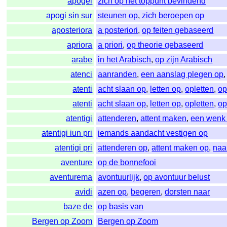
apogei
zich op het toppunt bevindend
apogi sin sur
steunen op
,
zich beroepen op
aposteriora
a posteriori
,
op feiten gebaseerd
apriora
a priori
,
op theorie gebaseerd
arabe
in het Arabisch
,
op zijn Arabisch
atenci
aanranden
,
een aanslag plegen op
atenti
acht slaan op
,
letten op
,
opletten
,
op
atenti
acht slaan op
,
letten op
,
opletten
,
op
atentigi
attenderen
,
attent maken
,
een wenk
atentigi iun pri
iemands aandacht vestigen op
atentigi pri
attenderen op
,
attent maken op
,
naa
aventure
op de bonnefooi
aventurema
avontuurlijk
,
op avontuur belust
avidi
azen op
,
begeren
,
dorsten naar
baze de
op basis van
Bergen op Zoom
Bergen op Zoom