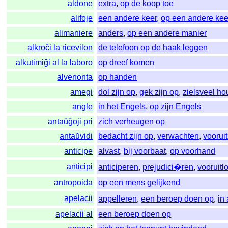
aldone
extra
,
op de koop toe
alifoje
een andere keer
,
op een andere kee
alimaniere
anders
,
op een andere manier
alkroĉi la ricevilon
de telefoon op de haak leggen
alkutimiĝi al la laboro
op dreef komen
alvenonta
op handen
amegi
dol zijn op
,
gek zijn op
,
zielsveel h
angle
in het Engels
,
op zijn Engels
antaŭĝoji pri
zich verheugen op
antaŭvidi
bedacht zijn op
,
verwachten
,
voorui
anticipe
alvast
,
bij voorbaat
,
op voorhand
anticipi
anticiperen
,
prejudici�ren
,
vooruitl
antropoida
op een mens gelijkend
apelacii
appelleren
,
een beroep doen op
,
in
apelacii al
een beroep doen op