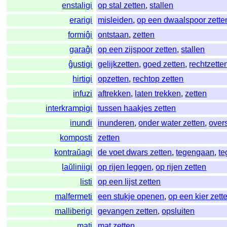
enstaligi
op stal zetten
,
stallen
erarigi
misleiden
,
op een dwaalspoor zette
formiĝi
ontstaan
,
zetten
garaĝi
op een zijspoor zetten
,
stallen
ĝustigi
gelijkzetten
,
goed zetten
,
rechtzette
hirtigi
opzetten
,
rechtop zetten
infuzi
aftrekken
,
laten trekken
,
zetten
interkrampigi
tussen haakjes zetten
inundi
inunderen
,
onder water zetten
,
over
komposti
zetten
kontraŭagi
de voet dwars zetten
,
tegengaan
,
t
laŭliniigi
op rijen leggen
,
op rijen zetten
listi
op een lijst zetten
malfermeti
een stukje openen
,
op een kier zett
malliberigi
gevangen zetten
,
opsluiten
mati
mat zetten