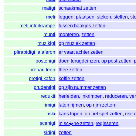
matigi
schaakmat zetten
meti
leggen
,
plaatsen
,
steken
,
stellen
,
st
meti interkrampe
tussen haakjes zetten
munti
monteren
,
zetten
muzikigi
op muziek zetten
plirapidigi la aferon
er vaart achter zetten
postenigi
doen terugdeinzen
,
op post zetten
,
prepari teon
thee zetten
pretigi kafon
koffie zetten
prudentigi
op zijn nummer zetten
redukti
herleiden
,
inkrimpen
,
reduceren
,
ve
rimigi
laten rijmen
,
op rijm zetten
riski
kans lopen
,
op het spel zetten
,
risic
scenigi
in sc�ne zetten
,
regisseren
sidigi
zetten