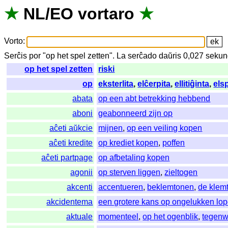
★
NL
/
EO
vortaro
★
Vorto
:
Serĉis
por
"
op het spel zetten".
La
serĉado
daŭris
0,027
sekun
op het spel zetten
riski
op
eksterlita
,
elĉerpita
,
ellitiĝinta
,
els
abata
op een abt betrekking hebbend
aboni
geabonneerd zijn op
aĉeti aŭkcie
mijnen
,
op een veiling kopen
aĉeti kredite
op krediet kopen
,
poffen
aĉeti partpage
op afbetaling kopen
agonii
op sterven liggen
,
zieltogen
akcenti
accentueren
,
beklemtonen
,
de klem
akcidentema
een grotere kans op ongelukken lo
aktuale
momenteel
,
op het ogenblik
,
tegenw