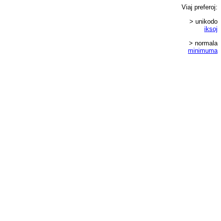
Viaj
preferoj
:
> unikodo
iksoj
> normala
minimuma