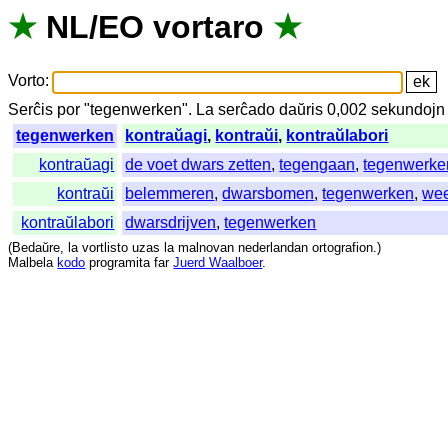
★
NL
/
EO
vortaro
★
Vorto
:
Serĉis
por
"
tegenwerken".
La
serĉado
daŭris
0,002
sekundojn
tegenwerken
kontraŭagi
,
kontraŭi
,
kontraŭlabori
kontraŭagi
de voet dwars zetten
,
tegengaan
,
tegenwerke
kontraŭi
belemmeren
,
dwarsbomen
,
tegenwerken
,
wee
kontraŭlabori
dwarsdrijven
,
tegenwerken
(
Bedaŭre
,
la
vortlisto
uzas
la
malnovan
nederlandan
ortografion
.)
Malbela
kodo
programita
far
Juerd Waalboer
.