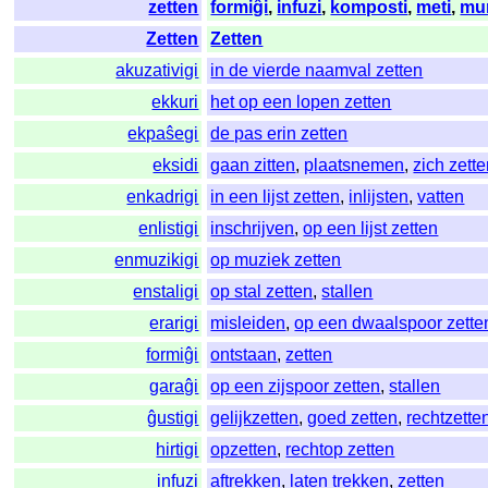
zetten
formiĝi
,
infuzi
,
komposti
,
meti
,
mu
Zetten
Zetten
akuzativigi
in de vierde naamval zetten
ekkuri
het op een lopen zetten
ekpaŝegi
de pas erin zetten
eksidi
gaan zitten
,
plaatsnemen
,
zich zett
enkadrigi
in een lijst zetten
,
inlijsten
,
vatten
enlistigi
inschrijven
,
op een lijst zetten
enmuzikigi
op muziek zetten
enstaligi
op stal zetten
,
stallen
erarigi
misleiden
,
op een dwaalspoor zette
formiĝi
ontstaan
,
zetten
garaĝi
op een zijspoor zetten
,
stallen
ĝustigi
gelijkzetten
,
goed zetten
,
rechtzette
hirtigi
opzetten
,
rechtop zetten
infuzi
aftrekken
,
laten trekken
,
zetten