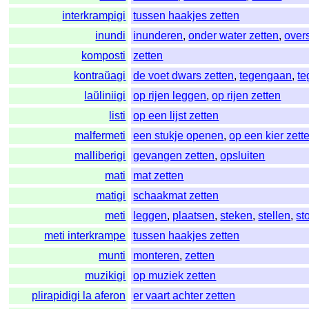
interkrampigi
tussen haakjes zetten
inundi
inunderen
,
onder water zetten
,
over
komposti
zetten
kontraŭagi
de voet dwars zetten
,
tegengaan
,
t
laŭliniigi
op rijen leggen
,
op rijen zetten
listi
op een lijst zetten
malfermeti
een stukje openen
,
op een kier zett
malliberigi
gevangen zetten
,
opsluiten
mati
mat zetten
matigi
schaakmat zetten
meti
leggen
,
plaatsen
,
steken
,
stellen
,
st
meti interkrampe
tussen haakjes zetten
munti
monteren
,
zetten
muzikigi
op muziek zetten
plirapidigi la aferon
er vaart achter zetten