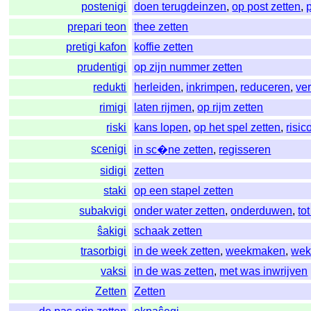
postenigi
doen terugdeinzen
,
op post zetten
,
prepari teon
thee zetten
pretigi kafon
koffie zetten
prudentigi
op zijn nummer zetten
redukti
herleiden
,
inkrimpen
,
reduceren
,
ve
rimigi
laten rijmen
,
op rijm zetten
riski
kans lopen
,
op het spel zetten
,
risic
scenigi
in sc�ne zetten
,
regisseren
sidigi
zetten
staki
op een stapel zetten
subakvigi
onder water zetten
,
onderduwen
,
to
ŝakigi
schaak zetten
trasorbigi
in de week zetten
,
weekmaken
,
wek
vaksi
in de was zetten
,
met was inwrijven
Zetten
Zetten