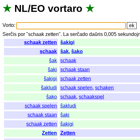
★
NL
/
EO
vortaro
★
Vorto
:
Serĉis
por
"
schaak zetten".
La
serĉado
daŭris
0,005
sekundoj
schaak zetten
ŝakigi
schaak
ŝak
,
ŝako
ŝak
schaak
ŝaki
schaak staan
ŝakigi
schaak zetten
ŝakludi
schaak spelen
,
schaken
ŝako
schaak
,
schaakspel
schaak spelen
ŝakludi
schaak staan
ŝaki
schaak zetten
ŝakigi
Zetten
Zetten