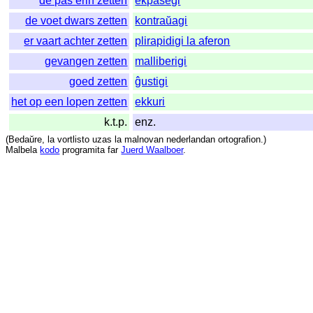
de pas erin zetten
ekpaŝegi
de voet dwars zetten
kontraŭagi
er vaart achter zetten
plirapidigi la aferon
gevangen zetten
malliberigi
goed zetten
ĝustigi
het op een lopen zetten
ekkuri
k.t.p.
enz.
(
Bedaŭre
,
la
vortlisto
uzas
la
malnovan
nederlandan
ortografion
.)
Malbela
kodo
programita
far
Juerd Waalboer
.