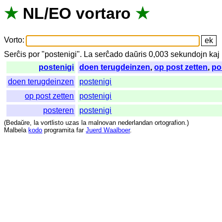
★
NL
/
EO
vortaro
★
Vorto
:
Serĉis
por
"
postenigi".
La
serĉado
daŭris
0,003
sekundojn
kaj
postenigi
doen terugdeinzen
,
op post zetten
,
po
doen terugdeinzen
postenigi
op post zetten
postenigi
posteren
postenigi
(
Bedaŭre
,
la
vortlisto
uzas
la
malnovan
nederlandan
ortografion
.)
Malbela
kodo
programita
far
Juerd Waalboer
.