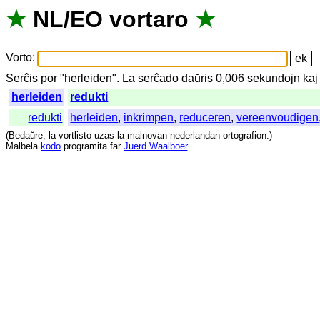
★
NL
/
EO
vortaro
★
Vorto
:
Serĉis
por
"
herleiden".
La
serĉado
daŭris
0,006
sekundojn
kaj
herleiden
redukti
redukti
herleiden
,
inkrimpen
,
reduceren
,
vereenvoudigen
(
Bedaŭre
,
la
vortlisto
uzas
la
malnovan
nederlandan
ortografion
.)
Malbela
kodo
programita
far
Juerd Waalboer
.