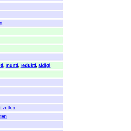
en
ti
,
munti
,
redukti
,
sidigi
h zetten
tten