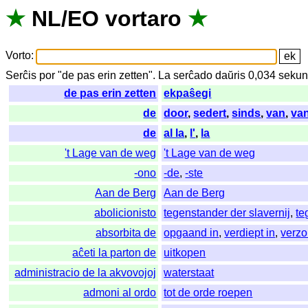
★
NL
/
EO
vortaro
★
Vorto
:
Serĉis
por
"
de pas erin zetten".
La
serĉado
daŭris
0,034
sekun
de pas erin zetten
ekpaŝegi
de
door
,
sedert
,
sinds
,
van
,
va
de
al la
,
l'
,
la
't Lage van de weg
't Lage van de weg
-ono
-de
,
-ste
Aan de Berg
Aan de Berg
abolicionisto
tegenstander der slavernij
,
te
absorbita de
opgaand in
,
verdiept in
,
verzo
aĉeti la parton de
uitkopen
administracio de la akvovojoj
waterstaat
admoni al ordo
tot de orde roepen