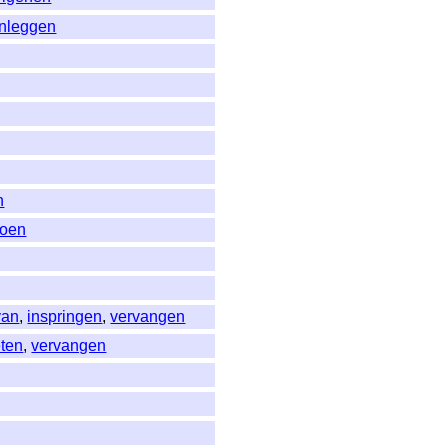
nleggen
n
doen
van
,
inspringen
,
vervangen
eten
,
vervangen
g