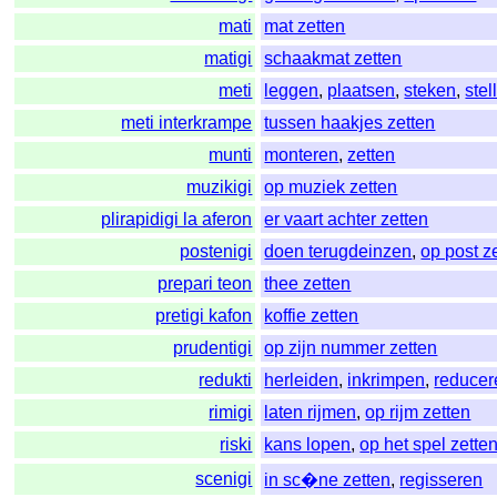
mati
mat zetten
matigi
schaakmat zetten
meti
leggen
,
plaatsen
,
steken
,
stel
meti interkrampe
tussen haakjes zetten
munti
monteren
,
zetten
muzikigi
op muziek zetten
plirapidigi la aferon
er vaart achter zetten
postenigi
doen terugdeinzen
,
op post z
prepari teon
thee zetten
pretigi kafon
koffie zetten
prudentigi
op zijn nummer zetten
redukti
herleiden
,
inkrimpen
,
reducer
rimigi
laten rijmen
,
op rijm zetten
riski
kans lopen
,
op het spel zette
scenigi
in sc�ne zetten
,
regisseren