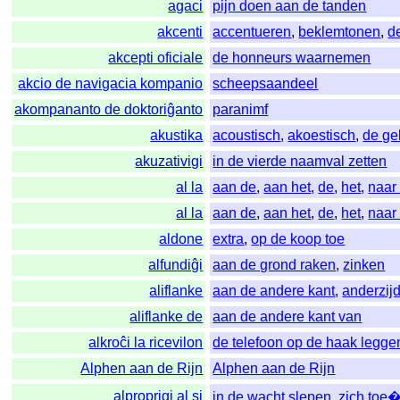
agaci
pijn doen aan de tanden
akcenti
accentueren
,
beklemtonen
,
d
akcepti oficiale
de honneurs waarnemen
akcio de navigacia kompanio
scheepsaandeel
akompananto de doktoriĝanto
paranimf
akustika
acoustisch
,
akoestisch
,
de ge
akuzativigi
in de vierde naamval zetten
al la
aan de
,
aan het
,
de
,
het
,
naar
al la
aan de
,
aan het
,
de
,
het
,
naar
aldone
extra
,
op de koop toe
alfundiĝi
aan de grond raken
,
zinken
aliflanke
aan de andere kant
,
anderzij
aliflanke de
aan de andere kant van
alkroĉi la ricevilon
de telefoon op de haak legge
Alphen aan de Rijn
Alphen aan de Rijn
alproprigi al si
in de wacht slepen
,
zich toe