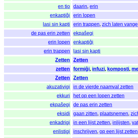
en tio
daarin
,
erin
enkaptiĝi
erin lopen
lasi sin kapti
erin trappen
,
zich laten vang
de pas erin zetten
ekpaŝegi
erin lopen
enkaptiĝi
erin trappen
lasi sin kapti
Zetten
Zetten
zetten
formiĝi
,
infuzi
,
komposti
,
me
Zetten
Zetten
akuzativigi
in de vierde naamval zetten
ekkuri
het op een lopen zetten
ekpaŝegi
de pas erin zetten
eksidi
gaan zitten
,
plaatsnemen
,
zic
enkadrigi
in een lijst zetten
,
inlijsten
,
va
enlistigi
inschrijven
,
op een lijst zetten