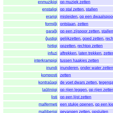
enmuzikigi
op muziek zetten
enstaligi
op stal zetten
,
stallen
erarigi
misleiden
,
op een dwaalspoor
formiĝi
ontstaan
,
zetten
garaĝi
op een zijspoor zetten
,
stalle
ĝustigi
gelijkzetten
,
goed zetten
,
rech
hirtigi
opzetten
,
rechtop zetten
infuzi
aftrekken
,
laten trekken
,
zette
interkrampigi
tussen haakjes zetten
inundi
inunderen
,
onder water zette
komposti
zetten
kontraŭagi
de voet dwars zetten
,
tegeng
laŭliniigi
op rijen leggen
,
op rijen zette
listi
op een lijst zetten
malfermeti
een stukje openen
,
op een kie
malliberigi
gevangen zetten
,
opsluiten