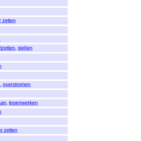
 zetten
n
tzetten
,
stellen
n
n
,
overstromen
aan
,
tegenwerken
n
r zetten