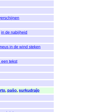
verschijnen
,
in de nabijheid
 neus in de wind steken
 een tekst
rto
,
paŝo
,
surkudraĵo