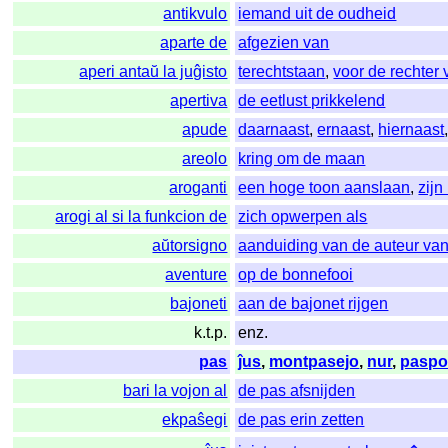
antikvulo
iemand uit de oudheid
aparte de
afgezien van
aperi antaŭ la juĝisto
terechtstaan
,
voor de rechter 
apertiva
de eetlust prikkelend
apude
daarnaast
,
ernaast
,
hiernaast
areolo
kring om de maan
aroganti
een hoge toon aanslaan
,
zijn
arogi al si la funkcion de
zich opwerpen als
aŭtorsigno
aanduiding van de auteur van
aventure
op de bonnefooi
bajoneti
aan de bajonet rijgen
k.t.p.
enz.
pas
ĵus
,
montpasejo
,
nur
,
paspo
bari la vojon al
de pas afsnijden
ekpaŝegi
de pas erin zetten