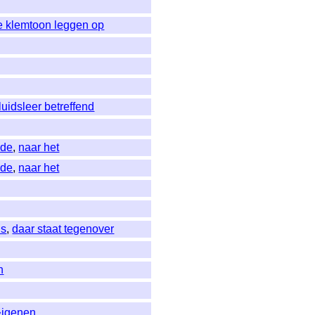
e klemtoon leggen op
luidsleer betreffend
 de
,
naar het
 de
,
naar het
ds
,
daar staat tegenover
n
�igenen