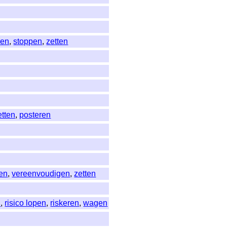
len
,
stoppen
,
zetten
etten
,
posteren
en
,
vereenvoudigen
,
zetten
n
,
risico lopen
,
riskeren
,
wagen