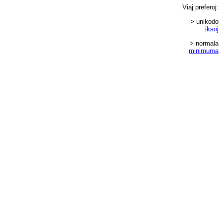
Viaj
preferoj
:
> unikodo
iksoj
> normala
minimuma