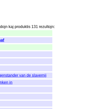
dojn
kaj
produktis
131
rezultojn
:
naf
genstander van de slavernij
nken in