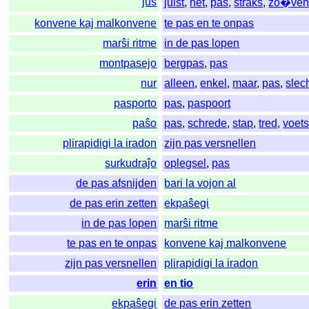
ĵus
juist
,
net
,
pas
,
straks
,
zo�ve
konvene kaj malkonvene
te pas en te onpas
marŝi ritme
in de pas lopen
montpasejo
bergpas
,
pas
nur
alleen
,
enkel
,
maar
,
pas
,
slec
pasporto
pas
,
paspoort
paŝo
pas
,
schrede
,
stap
,
tred
,
voets
plirapidigi la iradon
zijn pas versnellen
surkudraĵo
oplegsel
,
pas
de pas afsnijden
bari la vojon al
de pas erin zetten
ekpaŝegi
in de pas lopen
marŝi ritme
te pas en te onpas
konvene kaj malkonvene
zijn pas versnellen
plirapidigi la iradon
erin
en tio
ekpaŝegi
de pas erin zetten