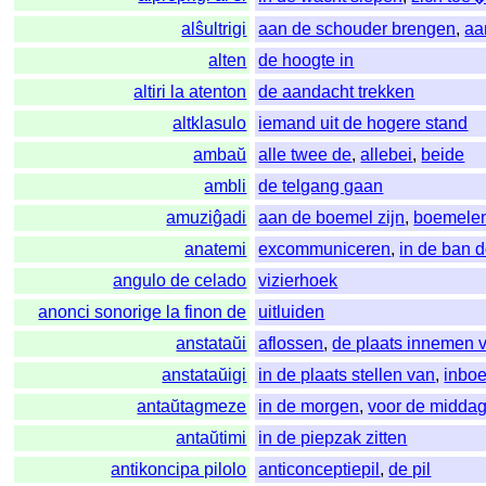
alŝultrigi
aan de schouder brengen
,
aa
alten
de hoogte in
altiri la atenton
de aandacht trekken
altklasulo
iemand uit de hogere stand
ambaŭ
alle twee de
,
allebei
,
beide
ambli
de telgang gaan
amuziĝadi
aan de boemel zijn
,
boemele
anatemi
excommuniceren
,
in de ban 
angulo de celado
vizierhoek
anonci sonorige la finon de
uitluiden
anstataŭi
aflossen
,
de plaats innemen 
anstataŭigi
in de plaats stellen van
,
inbo
antaŭtagmeze
in de morgen
,
voor de midda
antaŭtimi
in de piepzak zitten
antikoncipa pilolo
anticonceptiepil
,
de pil