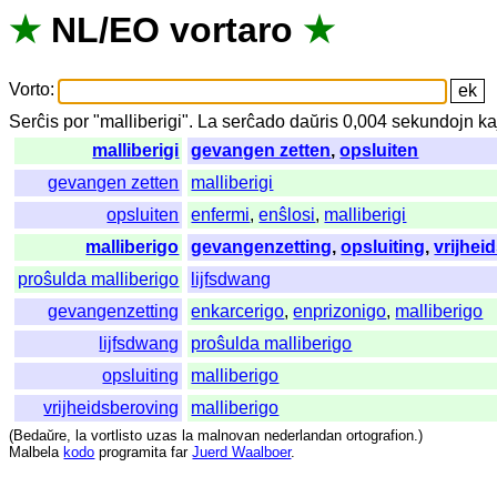
★
NL
/
EO
vortaro
★
Vorto
:
Serĉis
por
"
malliberigi".
La
serĉado
daŭris
0,004
sekundojn
ka
malliberigi
gevangen zetten
,
opsluiten
gevangen zetten
malliberigi
opsluiten
enfermi
,
enŝlosi
,
malliberigi
malliberigo
gevangenzetting
,
opsluiting
,
vrijhei
proŝulda malliberigo
lijfsdwang
gevangenzetting
enkarcerigo
,
enprizonigo
,
malliberigo
lijfsdwang
proŝulda malliberigo
opsluiting
malliberigo
vrijheidsberoving
malliberigo
(
Bedaŭre
,
la
vortlisto
uzas
la
malnovan
nederlandan
ortografion
.)
Malbela
kodo
programita
far
Juerd Waalboer
.