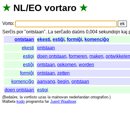
★
NL
/
EO
vortaro
★
Vorto
:
Serĉis
por
"
ontstaan".
La
serĉado
daŭris
0,004
sekundojn
kaj
ontstaan
ekesti
,
estiĝi
,
formiĝi
,
komenciĝo
ekesti
ontstaan
estigi
doen ontstaan
,
formeren
,
maken
,
ontwikkele
estiĝi
ontstaan
,
opkomen
,
worden
formiĝi
ontstaan
,
zetten
komenciĝo
aanvang
,
begin
,
ontstaan
doen ontstaan
estigi
(
Bedaŭre
,
la
vortlisto
uzas
la
malnovan
nederlandan
ortografion
.)
Malbela
kodo
programita
far
Juerd Waalboer
.