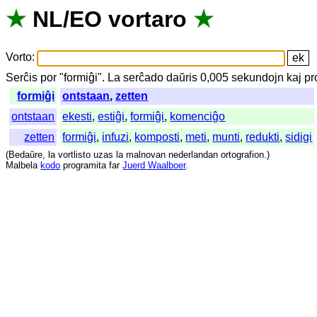
★
NL
/
EO
vortaro
★
Vorto
:
Serĉis
por
"
formiĝi".
La
serĉado
daŭris
0,005
sekundojn
kaj
pr
formiĝi
ontstaan
,
zetten
ontstaan
ekesti
,
estiĝi
,
formiĝi
,
komenciĝo
zetten
formiĝi
,
infuzi
,
komposti
,
meti
,
munti
,
redukti
,
sidigi
(
Bedaŭre
,
la
vortlisto
uzas
la
malnovan
nederlandan
ortografion
.)
Malbela
kodo
programita
far
Juerd Waalboer
.