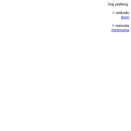
Viaj
preferoj
:
> unikodo
iksoj
> normala
minimuma