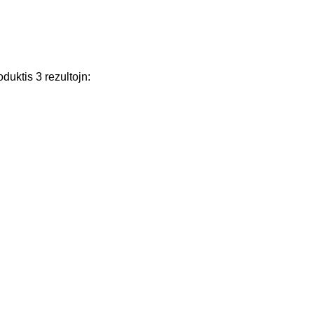
oduktis
3
rezultojn
: