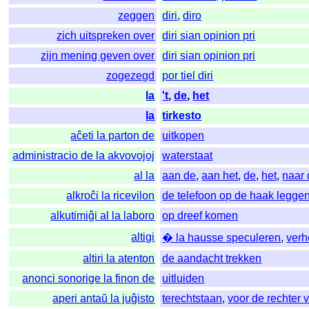
zeggen
diri
,
diro
zich uitspreken over
diri sian opinion pri
zijn mening geven over
diri sian opinion pri
zogezegd
por tiel diri
la
't
,
de
,
het
la
tirkesto
aĉeti la parton de
uitkopen
administracio de la akvovojoj
waterstaat
al la
aan de
,
aan het
,
de
,
het
,
naar
alkroĉi la ricevilon
de telefoon op de haak legge
alkutimiĝi al la laboro
op dreef komen
altigi
� la hausse speculeren
,
ver
altiri la atenton
de aandacht trekken
anonci sonorige la finon de
uitluiden
aperi antaŭ la juĝisto
terechtstaan
,
voor de rechter 