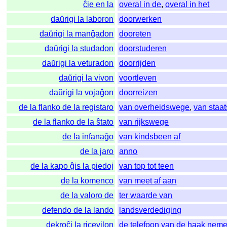
ĉie en la
overal in de
,
overal in het
daŭrigi la laboron
doorwerken
daŭrigi la manĝadon
dooreten
daŭrigi la studadon
doorstuderen
daŭrigi la veturadon
doorrijden
daŭrigi la vivon
voortleven
daŭrigi la vojaĝon
doorreizen
de la flanko de la registaro
van overheidswege
,
van staa
de la flanko de la ŝtato
van rijkswege
de la infanaĝo
van kindsbeen af
de la jaro
anno
de la kapo ĝis la piedoj
van top tot teen
de la komenco
van meet af aan
de la valoro de
ter waarde van
defendo de la lando
landsverdediging
dekroĉi la ricevilon
de telefoon van de haak nem