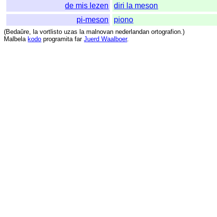
de mis lezen
diri la meson
pi-meson
piono
(
Bedaŭre
,
la
vortlisto
uzas
la
malnovan
nederlandan
ortografion
.)
Malbela
kodo
programita
far
Juerd Waalboer
.