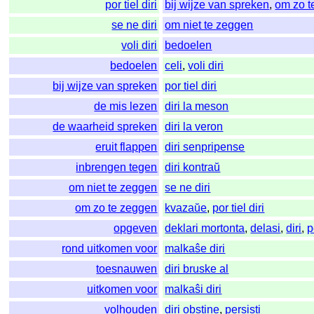
por tiel diri
bij wijze van spreken
,
om zo t
se ne diri
om niet te zeggen
voli diri
bedoelen
bedoelen
celi
,
voli diri
bij wijze van spreken
por tiel diri
de mis lezen
diri la meson
de waarheid spreken
diri la veron
eruit flappen
diri senpripense
inbrengen tegen
diri kontraŭ
om niet te zeggen
se ne diri
om zo te zeggen
kvazaŭe
,
por tiel diri
opgeven
deklari mortonta
,
delasi
,
diri
,
p
rond uitkomen voor
malkaŝe diri
toesnauwen
diri bruske al
uitkomen voor
malkaŝi diri
volhouden
diri obstine
,
persisti