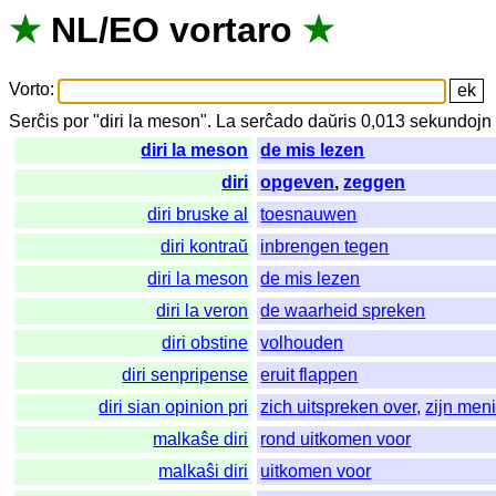
★
NL
/
EO
vortaro
★
Vorto
:
Serĉis
por
"
diri la meson".
La
serĉado
daŭris
0,013
sekundojn
diri la meson
de mis lezen
diri
opgeven
,
zeggen
diri bruske al
toesnauwen
diri kontraŭ
inbrengen tegen
diri la meson
de mis lezen
diri la veron
de waarheid spreken
diri obstine
volhouden
diri senpripense
eruit flappen
diri sian opinion pri
zich uitspreken over
,
zijn men
malkaŝe diri
rond uitkomen voor
malkaŝi diri
uitkomen voor