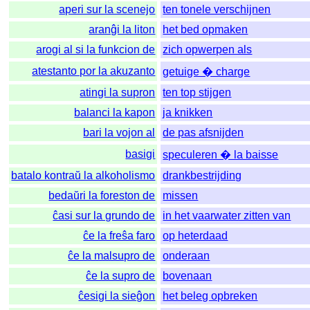
aperi sur la scenejo
ten tonele verschijnen
aranĝi la liton
het bed opmaken
arogi al si la funkcion de
zich opwerpen als
atestanto por la akuzanto
getuige � charge
atingi la supron
ten top stijgen
balanci la kapon
ja knikken
bari la vojon al
de pas afsnijden
basigi
speculeren � la baisse
batalo kontraŭ la alkoholismo
drankbestrijding
bedaŭri la foreston de
missen
ĉasi sur la grundo de
in het vaarwater zitten van
ĉe la freŝa faro
op heterdaad
ĉe la malsupro de
onderaan
ĉe la supro de
bovenaan
ĉesigi la sieĝon
het beleg opbreken