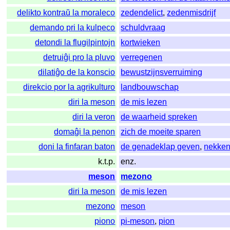
delikto kontraŭ la moraleco
zedendelict
,
zedenmisdrijf
demando pri la kulpeco
schuldvraag
detondi la flugilpintojn
kortwieken
detruiĝi pro la pluvo
verregenen
dilatiĝo de la konscio
bewustzijnsverruiming
direkcio por la agrikulturo
landbouwschap
diri la meson
de mis lezen
diri la veron
de waarheid spreken
domaĝi la penon
zich de moeite sparen
doni la finfaran baton
de genadeklap geven
,
nekke
k.t.p.
enz.
meson
mezono
diri la meson
de mis lezen
mezono
meson
piono
pi-meson
,
pion