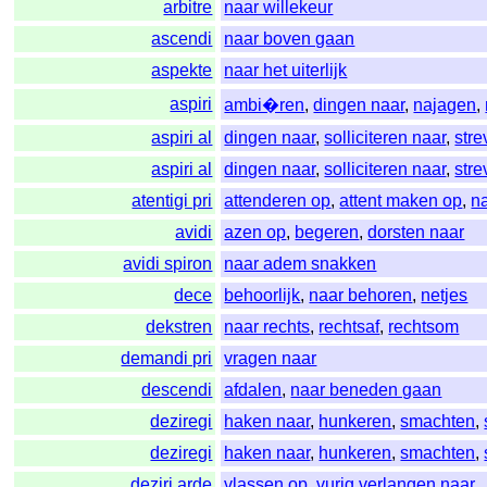
arbitre
naar willekeur
ascendi
naar boven gaan
aspekte
naar het uiterlijk
aspiri
ambi�ren
,
dingen naar
,
najagen
,
aspiri al
dingen naar
,
solliciteren naar
,
stre
aspiri al
dingen naar
,
solliciteren naar
,
stre
atentigi pri
attenderen op
,
attent maken op
,
n
avidi
azen op
,
begeren
,
dorsten naar
avidi spiron
naar adem snakken
dece
behoorlijk
,
naar behoren
,
netjes
dekstren
naar rechts
,
rechtsaf
,
rechtsom
demandi pri
vragen naar
descendi
afdalen
,
naar beneden gaan
deziregi
haken naar
,
hunkeren
,
smachten
,
deziregi
haken naar
,
hunkeren
,
smachten
,
deziri arde
vlassen op
,
vurig verlangen naar