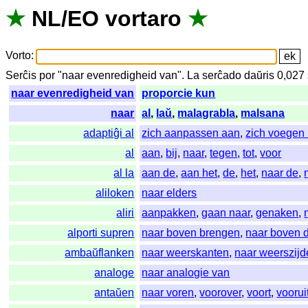
★
NL
/
EO
vortaro
★
Vorto
:
Serĉis
por
"
naar evenredigheid van".
La
serĉado
daŭris
0,027
naar evenredigheid van
proporcie kun
naar
al
,
laŭ
,
malagrabla
,
malsana
adaptiĝi al
zich aanpassen aan
,
zich voegen
al
aan
,
bij
,
naar
,
tegen
,
tot
,
voor
al la
aan de
,
aan het
,
de
,
het
,
naar de
,
aliloken
naar elders
aliri
aanpakken
,
gaan naar
,
genaken
,
alporti supren
naar boven brengen
,
naar boven 
ambaŭflanken
naar weerskanten
,
naar weerszij
analoge
naar analogie van
antaŭen
naar voren
,
voorover
,
voort
,
voorui