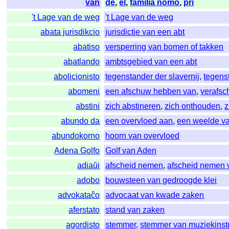
van
de
,
el
,
familia nomo
,
pri
't Lage van de weg
't Lage van de weg
abata jurisdikcio
jurisdictie van een abt
abatiso
versperring van bomen of takken
abatlando
ambtsgebied van een abt
abolicionisto
tegenstander der slavernij
,
tegens
abomeni
een afschuw hebben van
,
verafs
abstini
zich abstineren
,
zich onthouden
,
z
abundo da
een overvloed aan
,
een weelde v
abundokorno
hoorn van overvloed
Adena Golfo
Golf van Aden
adiaŭi
afscheid nemen
,
afscheid nemen 
adobo
bouwsteen van gedroogde klei
advokataĉo
advocaat van kwade zaken
aferstato
stand van zaken
agordisto
stemmer
,
stemmer van muziekinst