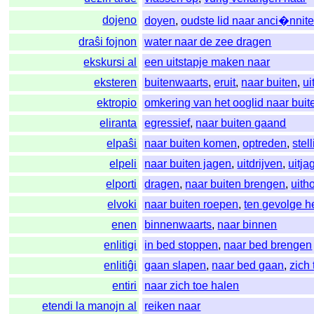
dojeno
doyen
,
oudste lid naar anci�nnite
draŝi fojnon
water naar de zee dragen
ekskursi al
een uitstapje maken naar
eksteren
buitenwaarts
,
eruit
,
naar buiten
,
ui
ektropio
omkering van het ooglid naar buit
eliranta
egressief
,
naar buiten gaand
elpaŝi
naar buiten komen
,
optreden
,
stel
elpeli
naar buiten jagen
,
uitdrijven
,
uitja
elporti
dragen
,
naar buiten brengen
,
uith
elvoki
naar buiten roepen
,
ten gevolge 
enen
binnenwaarts
,
naar binnen
enlitigi
in bed stoppen
,
naar bed brengen
enlitiĝi
gaan slapen
,
naar bed gaan
,
zich
entiri
naar zich toe halen
etendi la manojn al
reiken naar