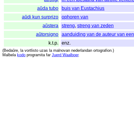
aŭda tubo
buis van Eustachius
aŭdi kun surprizo
ophoren van
aŭstera
streng
,
streng van zeden
aŭtorsigno
aanduiding van de auteur van een
k.t.p.
enz.
(
Bedaŭre
,
la
vortlisto
uzas
la
malnovan
nederlandan
ortografion
.)
Malbela
kodo
programita
far
Juerd Waalboer
.