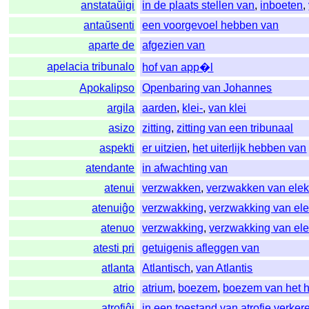
anstataŭigi
in de plaats stellen van
,
inboeten
,
antaŭsenti
een voorgevoel hebben van
aparte de
afgezien van
apelacia tribunalo
hof van app�l
Apokalipso
Openbaring van Johannes
argila
aarden
,
klei-
,
van klei
asizo
zitting
,
zitting van een tribunaal
aspekti
er uitzien
,
het uiterlijk hebben van
atendante
in afwachting van
atenui
verzwakken
,
verzwakken van elek
atenuiĝo
verzwakking
,
verzwakking van ele
atenuo
verzwakking
,
verzwakking van ele
atesti pri
getuigenis afleggen van
atlanta
Atlantisch
,
van Atlantis
atrio
atrium
,
boezem
,
boezem van het h
atrofiĝi
in een toestand van atrofie verker