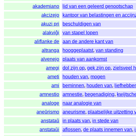
akademiano
lid van een geleerd genootschap
akcizejo
kantoor van belastingen en accij
akuzi pri
beschuldigen van
alakviĝi
van stapel lopen
aliflanke de
aan de andere kant van
altranga
hooggeplaatst
,
van standing
alvenejo
plaats van aankomst
amegi
dol zijn op
,
gek zijn op
,
zielsveel 
ameti
houden van
,
mogen
ami
beminnen
,
houden van
,
liefhebbe
amnestio
amnestie
,
begenadiging
,
kwijtsche
analoge
naar analogie van
aneŭrismo
aneurisme
,
plaatselijke uitzettin
anstataŭ
in plaats van
,
in stede van
anstataŭi
aflossen
,
de plaats innemen van
,