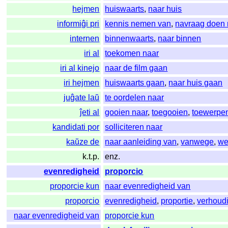
hejmen
huiswaarts
,
naar huis
informiĝi pri
kennis nemen van
,
navraag doen 
internen
binnenwaarts
,
naar binnen
iri al
toekomen naar
iri al kinejo
naar de film gaan
iri hejmen
huiswaarts gaan
,
naar huis gaan
juĝate laŭ
te oordelen naar
ĵeti al
gooien naar
,
toegooien
,
toewerpe
kandidati por
solliciteren naar
kaŭze de
naar aanleiding van
,
vanwege
,
we
k.t.p.
enz.
evenredigheid
proporcio
proporcie kun
naar evenredigheid van
proporcio
evenredigheid
,
proportie
,
verhoud
naar evenredigheid van
proporcie kun