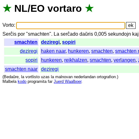
★
NL
/
EO
vortaro
★
Vorto
:
Serĉis
por
"
smachten".
La
serĉado
daŭris
0,005
sekundojn
kaj
smachten
deziregi
,
sopiri
deziregi
haken naar
,
hunkeren
,
smachten
,
smachten 
sopiri
hunkeren
,
reikhalzen
,
smachten
,
verlangen
,
smachten naar
deziregi
(
Bedaŭre
,
la
vortlisto
uzas
la
malnovan
nederlandan
ortografion
.)
Malbela
kodo
programita
far
Juerd Waalboer
.