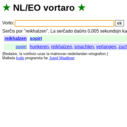
★
NL
/
EO
vortaro
★
Vorto
:
Serĉis
por
"
reikhalzen".
La
serĉado
daŭris
0,005
sekundojn
ka
reikhalzen
sopiri
sopiri
hunkeren
,
reikhalzen
,
smachten
,
verlangen
,
zuc
(
Bedaŭre
,
la
vortlisto
uzas
la
malnovan
nederlandan
ortografion
.)
Malbela
kodo
programita
far
Juerd Waalboer
.