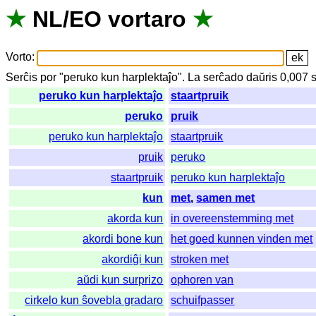
★
NL
/
EO
vortaro
★
Vorto
:
Serĉis
por
"
peruko kun harplektaĵo".
La
serĉado
daŭris
0,007
peruko kun harplektaĵo
staartpruik
peruko
pruik
peruko kun harplektaĵo
staartpruik
pruik
peruko
staartpruik
peruko kun harplektaĵo
kun
met
,
samen met
akorda kun
in overeenstemming met
akordi bone kun
het goed kunnen vinden met
akordiĝi kun
stroken met
aŭdi kun surprizo
ophoren van
cirkelo kun ŝovebla gradaro
schuifpasser