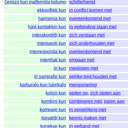
ĉemizo kun malfermita kolumo
schillerhemd
ekkonflikti kun
in conflict komen met
harmonia kun
overeenkomend met
havi kontakton kun
in verbinding staan met
interakordiĝi kun
zich verstaan met
interparoli kun
zich onderhouden met
interresponda kun
overeenkomend met
interrilati kun
omgaan met
iri kun
meelopen met
iri sampaŝe kun
gelijke tred houden met
karburaĵo kun lubrikaĵo
mengsmering
kolizii kun
stoten op
,
zich stoten aan
kombini kun
combineren met
,
paren aan
kompare kun
in vergelijking met
konatiĝi kun
kennis maken met
konekse kun
in verband met