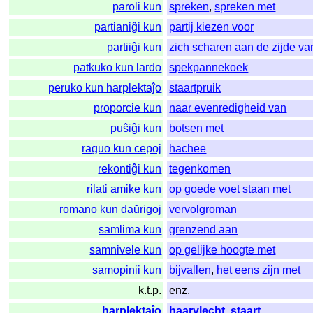
paroli kun
spreken
,
spreken met
partianiĝi kun
partij kiezen voor
partiiĝi kun
zich scharen aan de zijde va
patkuko kun lardo
spekpannekoek
peruko kun harplektaĵo
staartpruik
proporcie kun
naar evenredigheid van
puŝiĝi kun
botsen met
raguo kun cepoj
hachee
rekontiĝi kun
tegenkomen
rilati amike kun
op goede voet staan met
romano kun daŭrigoj
vervolgroman
samlima kun
grenzend aan
samnivele kun
op gelijke hoogte met
samopinii kun
bijvallen
,
het eens zijn met
k.t.p.
enz.
harplektaĵo
haarvlecht
,
staart