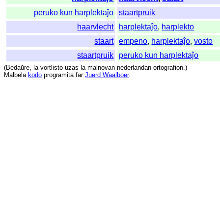
peruko kun harplektaĵo
staartpruik
haarvlecht
harplektaĵo
,
harplekto
staart
empeno
,
harplektaĵo
,
vosto
staartpruik
peruko kun harplektaĵo
(
Bedaŭre
,
la
vortlisto
uzas
la
malnovan
nederlandan
ortografion
.)
Malbela
kodo
programita
far
Juerd Waalboer
.