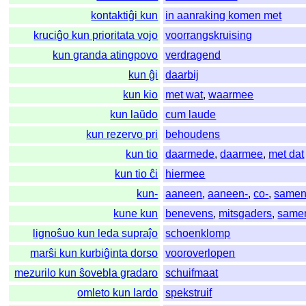
kontaktiĝi kun
in aanraking komen met
kruciĝo kun prioritata vojo
voorrangskruising
kun granda atingpovo
verdragend
kun ĝi
daarbij
kun kio
met wat
,
waarmee
kun laŭdo
cum laude
kun rezervo pri
behoudens
kun tio
daarmede
,
daarmee
,
met dat
kun tio ĉi
hiermee
kun-
aaneen
,
aaneen-
,
co-
,
same
kune kun
benevens
,
mitsgaders
,
same
lignoŝuo kun leda supraĵo
schoenklomp
marŝi kun kurbiĝinta dorso
vooroverlopen
mezurilo kun ŝovebla gradaro
schuifmaat
omleto kun lardo
spekstruif