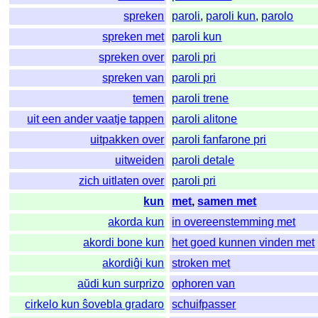
spreken
paroli
,
paroli kun
,
parolo
spreken met
paroli kun
spreken over
paroli pri
spreken van
paroli pri
temen
paroli trene
uit een ander vaatje tappen
paroli alitone
uitpakken over
paroli fanfarone pri
uitweiden
paroli detale
zich uitlaten over
paroli pri
kun
met
,
samen met
akorda kun
in overeenstemming met
akordi bone kun
het goed kunnen vinden met
akordiĝi kun
stroken met
aŭdi kun surprizo
ophoren van
cirkelo kun ŝovebla gradaro
schuifpasser