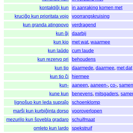
kontaktiĝi kun
in aanraking komen met
kruciĝo kun prioritata vojo
voorrangskruising
kun granda atingpovo
verdragend
kun ĝi
daarbij
kun kio
met wat
,
waarmee
kun laŭdo
cum laude
kun rezervo pri
behoudens
kun tio
daarmede
,
daarmee
,
met dat
kun tio ĉi
hiermee
kun-
aaneen
,
aaneen-
,
co-
,
same
kune kun
benevens
,
mitsgaders
,
same
lignoŝuo kun leda supraĵo
schoenklomp
marŝi kun kurbiĝinta dorso
vooroverlopen
mezurilo kun ŝovebla gradaro
schuifmaat
omleto kun lardo
spekstruif