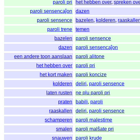
paroli pri
het hebben over
,
spreken ove
paroli sensencaĵon
dazen
paroli sensence
bazelen
,
kolderen
,
raaskalle
paroli trene
temen
bazelen
paroli sensence
dazen
paroli sensencaĵon
een andere toon aanslaan
paroli alitone
het hebben over
paroli pri
het kort maken
paroli koncize
kolderen
deliri
,
paroli sensence
laten rusten
ne plu paroli pri
praten
babili
,
paroli
raaskallen
deliri
,
paroli sensence
schamperen
paroli malestime
smalen
paroli malŝate pri
snauwen
paroli krude