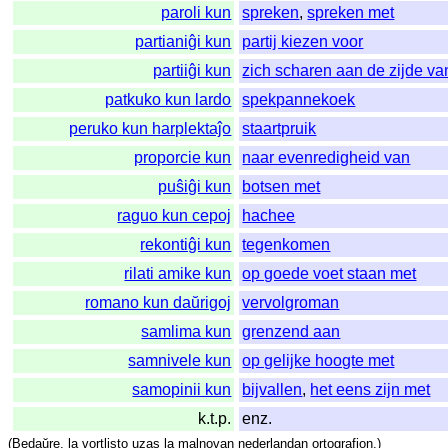
paroli kun
spreken
,
spreken met
partianiĝi kun
partij kiezen voor
partiiĝi kun
zich scharen aan de zijde va
patkuko kun lardo
spekpannekoek
peruko kun harplektaĵo
staartpruik
proporcie kun
naar evenredigheid van
puŝiĝi kun
botsen met
raguo kun cepoj
hachee
rekontiĝi kun
tegenkomen
rilati amike kun
op goede voet staan met
romano kun daŭrigoj
vervolgroman
samlima kun
grenzend aan
samnivele kun
op gelijke hoogte met
samopinii kun
bijvallen
,
het eens zijn met
k.t.p.
enz.
(
Bedaŭre
,
la
vortlisto
uzas
la
malnovan
nederlandan
ortografion
.)