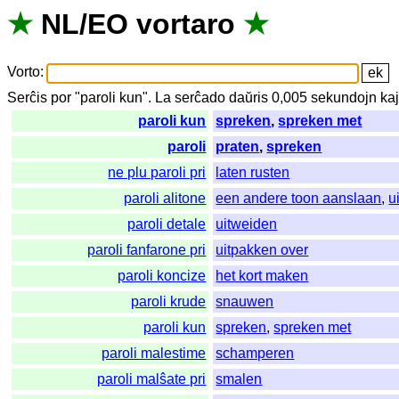
★
NL
/
EO
vortaro
★
Vorto
:
Serĉis
por
"
paroli kun".
La
serĉado
daŭris
0,005
sekundojn
ka
paroli kun
spreken
,
spreken met
paroli
praten
,
spreken
ne plu paroli pri
laten rusten
paroli alitone
een andere toon aanslaan
,
u
paroli detale
uitweiden
paroli fanfarone pri
uitpakken over
paroli koncize
het kort maken
paroli krude
snauwen
paroli kun
spreken
,
spreken met
paroli malestime
schamperen
paroli malŝate pri
smalen