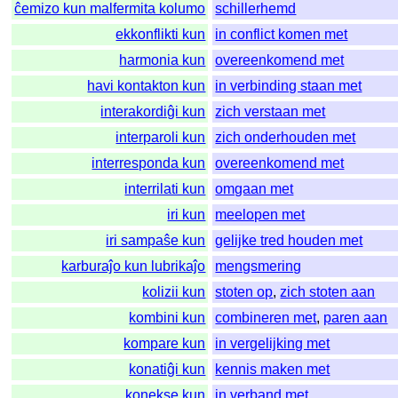
ĉemizo kun malfermita kolumo
schillerhemd
ekkonflikti kun
in conflict komen met
harmonia kun
overeenkomend met
havi kontakton kun
in verbinding staan met
interakordiĝi kun
zich verstaan met
interparoli kun
zich onderhouden met
interresponda kun
overeenkomend met
interrilati kun
omgaan met
iri kun
meelopen met
iri sampaŝe kun
gelijke tred houden met
karburaĵo kun lubrikaĵo
mengsmering
kolizii kun
stoten op
,
zich stoten aan
kombini kun
combineren met
,
paren aan
kompare kun
in vergelijking met
konatiĝi kun
kennis maken met
konekse kun
in verband met