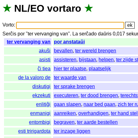
★
NL
/
EO
vortaro
★
Vorto
:
Serĉis
por
"
ter vervanging van".
La
serĉado
daŭris
0,017
seku
ter vervanging van
por anstataŭi
akuŝi
bevallen
,
ter wereld brengen
asisti
assisteren
,
bijstaan
,
helpen
,
ter zijde 
ĉi tiea
hier ter plaatse
,
plaatselijk
de la valoro de
ter waarde van
diskutigi
ter sprake brengen
ekzekuti
executeren
,
ter dood brengen
,
terechts
enlitiĝi
gaan slapen
,
naar bed gaan
,
zich ter 
enmanigi
aanreiken
,
overhandigen
,
ter hand ste
entombigi
begraven
,
ter aarde bestellen
esti tririgardota
ter inzage liggen