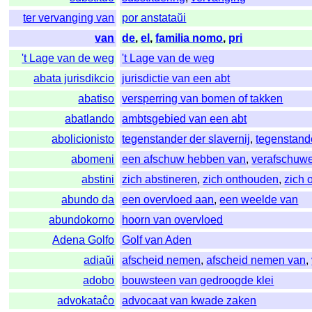
ter vervanging van
por anstataŭi
van
de
,
el
,
familia nomo
,
pri
't Lage van de weg
't Lage van de weg
abata jurisdikcio
jurisdictie van een abt
abatiso
versperring van bomen of takken
abatlando
ambtsgebied van een abt
abolicionisto
tegenstander der slavernij
,
tegenstande
abomeni
een afschuw hebben van
,
verafschuw
abstini
zich abstineren
,
zich onthouden
,
zich 
abundo da
een overvloed aan
,
een weelde van
abundokorno
hoorn van overvloed
Adena Golfo
Golf van Aden
adiaŭi
afscheid nemen
,
afscheid nemen van
,
adobo
bouwsteen van gedroogde klei
advokataĉo
advocaat van kwade zaken