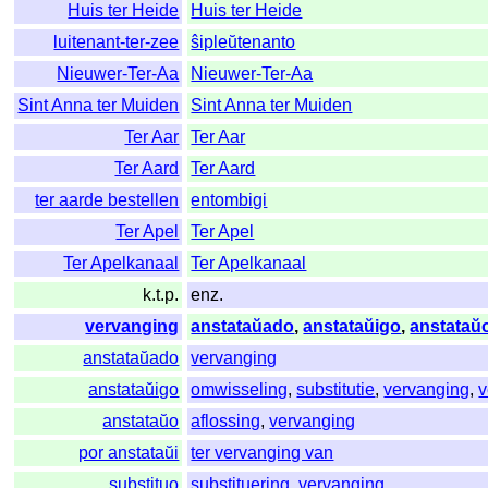
Huis ter Heide
Huis ter Heide
luitenant-ter-zee
ŝipleŭtenanto
Nieuwer-Ter-Aa
Nieuwer-Ter-Aa
Sint Anna ter Muiden
Sint Anna ter Muiden
Ter Aar
Ter Aar
Ter Aard
Ter Aard
ter aarde bestellen
entombigi
Ter Apel
Ter Apel
Ter Apelkanaal
Ter Apelkanaal
k.t.p.
enz.
vervanging
anstataŭado
,
anstataŭigo
,
anstataŭ
anstataŭado
vervanging
anstataŭigo
omwisseling
,
substitutie
,
vervanging
,
v
anstataŭo
aflossing
,
vervanging
por anstataŭi
ter vervanging van
substituo
substituering
,
vervanging