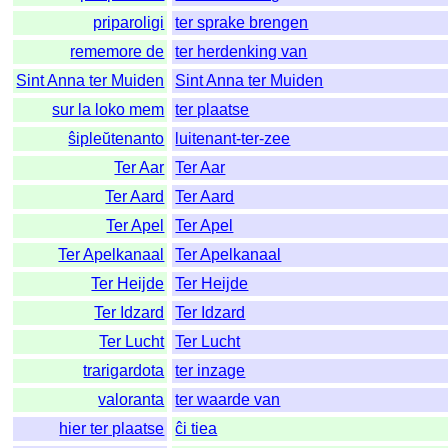
priparoligi
ter sprake brengen
rememore de
ter herdenking van
Sint Anna ter Muiden
Sint Anna ter Muiden
sur la loko mem
ter plaatse
ŝipleŭtenanto
luitenant-ter-zee
Ter Aar
Ter Aar
Ter Aard
Ter Aard
Ter Apel
Ter Apel
Ter Apelkanaal
Ter Apelkanaal
Ter Heijde
Ter Heijde
Ter Idzard
Ter Idzard
Ter Lucht
Ter Lucht
trarigardota
ter inzage
valoranta
ter waarde van
hier ter plaatse
ĉi tiea