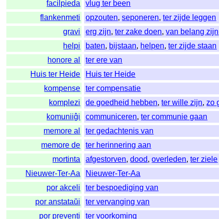
facilpieda
vlug ter been
flankenmeti
opzouten
,
seponeren
,
ter zijde leggen
gravi
erg zijn
,
ter zake doen
,
van belang zijn
helpi
baten
,
bijstaan
,
helpen
,
ter zijde staan
honore al
ter ere van
Huis ter Heide
Huis ter Heide
kompense
ter compensatie
komplezi
de goedheid hebben
,
ter wille zijn
,
zo 
komuniiĝi
communiceren
,
ter communie gaan
memore al
ter gedachtenis van
memore de
ter herinnering aan
mortinta
afgestorven
,
dood
,
overleden
,
ter ziele
Nieuwer-Ter-Aa
Nieuwer-Ter-Aa
por akceli
ter bespoediging van
por anstataŭi
ter vervanging van
por preventi
ter voorkoming