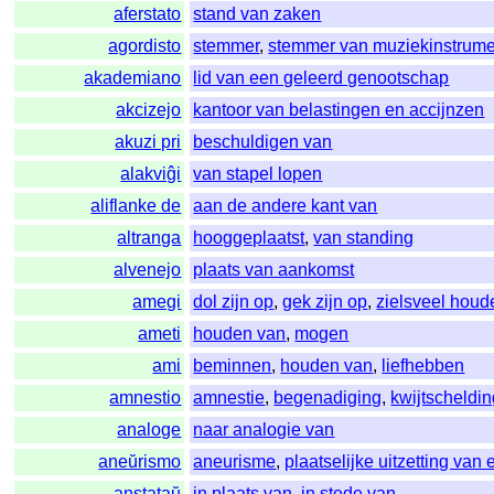
aferstato
stand van zaken
agordisto
stemmer
,
stemmer van muziekinstrume
akademiano
lid van een geleerd genootschap
akcizejo
kantoor van belastingen en accijnzen
akuzi pri
beschuldigen van
alakviĝi
van stapel lopen
aliflanke de
aan de andere kant van
altranga
hooggeplaatst
,
van standing
alvenejo
plaats van aankomst
amegi
dol zijn op
,
gek zijn op
,
zielsveel houd
ameti
houden van
,
mogen
ami
beminnen
,
houden van
,
liefhebben
amnestio
amnestie
,
begenadiging
,
kwijtscheldin
analoge
naar analogie van
aneŭrismo
aneurisme
,
plaatselijke uitzetting van
anstataŭ
in plaats van
,
in stede van