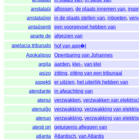
anstataŭi
aflossen
,
de plaats innemen van
,
insp
anstataŭigi
in de plaats stellen van
,
inboeten
,
ver
antaŭsenti
een voorgevoel hebben van
aparte de
afgezien van
apelacia tribunalo
hof van app�l
Apokalipso
Openbaring van Johannes
argila
aarden
,
klei-
,
van klei
asizo
zitting
,
zitting van een tribunaal
aspekti
er uitzien
,
het uiterlijk hebben van
atendante
in afwachting van
atenui
verzwakken
,
verzwakken van elektris
atenuiĝo
verzwakking
,
verzwakking van elektri
atenuo
verzwakking
,
verzwakking van elektri
atesti pri
getuigenis afleggen van
atlanta
Atlantisch
,
van Atlantis