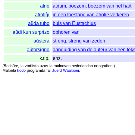
atrio
atrium
,
boezem
,
boezem van het hart
atrofiĝi
in een toestand van atrofie verkeren
aŭda tubo
buis van Eustachius
aŭdi kun surprizo
ophoren van
aŭstera
streng
,
streng van zeden
aŭtorsigno
aanduiding van de auteur van een teks
k.t.p.
enz.
(
Bedaŭre
,
la
vortlisto
uzas
la
malnovan
nederlandan
ortografion
.)
Malbela
kodo
programita
far
Juerd Waalboer
.