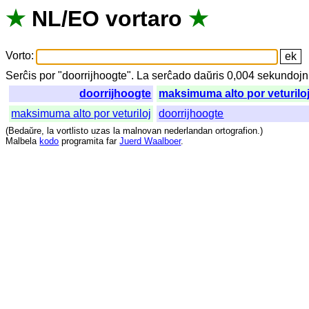
★
NL
/
EO
vortaro
★
Vorto
:
Serĉis
por
"
doorrijhoogte".
La
serĉado
daŭris
0,004
sekundojn
doorrijhoogte
maksimuma alto por veturilo
maksimuma alto por veturiloj
doorrijhoogte
(
Bedaŭre
,
la
vortlisto
uzas
la
malnovan
nederlandan
ortografion
.)
Malbela
kodo
programita
far
Juerd Waalboer
.