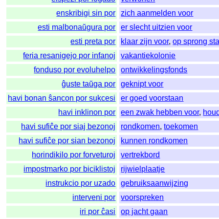
enskribigi sin por
zich aanmelden voor
esti malbonaŭgura por
er slecht uitzien voor
esti preta por
klaar zijn voor
,
op sprong st
feria resanigejo por infanoj
vakantiekolonie
fonduso por evoluhelpo
ontwikkelingsfonds
ĝuste taŭga por
geknipt voor
havi bonan ŝancon por sukcesi
er goed voorstaan
havi inklinon por
een zwak hebben voor
,
hou
havi sufiĉe por siaj bezonoj
rondkomen
,
toekomen
havi sufiĉe por sian bezonoj
kunnen rondkomen
horindikilo por forveturoj
vertrekbord
impostmarko por biciklistoj
rijwielplaatje
instrukcio por uzado
gebruiksaanwijzing
interveni por
voorspreken
iri por ĉasi
op jacht gaan