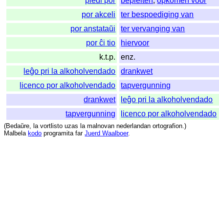
pledi por
bepleiten
,
opkomen voor
por akceli
ter bespoediging van
por anstataŭi
ter vervanging van
por ĉi tio
hiervoor
k.t.p.
enz.
leĝo pri la alkoholvendado
drankwet
licenco por alkoholvendado
tapvergunning
drankwet
leĝo pri la alkoholvendado
tapvergunning
licenco por alkoholvendado
(
Bedaŭre
,
la
vortlisto
uzas
la
malnovan
nederlandan
ortografion
.)
Malbela
kodo
programita
far
Juerd Waalboer
.