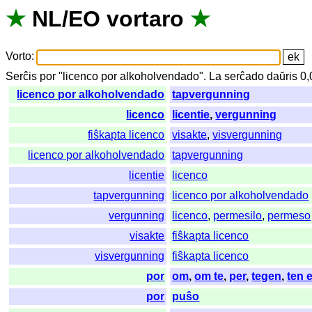
★
NL
/
EO
vortaro
★
Vorto
:
Serĉis
por
"
licenco por alkoholvendado".
La
serĉado
daŭris
0,
licenco por alkoholvendado
tapvergunning
licenco
licentie
,
vergunning
fiŝkapta licenco
visakte
,
visvergunning
licenco por alkoholvendado
tapvergunning
licentie
licenco
tapvergunning
licenco por alkoholvendado
vergunning
licenco
,
permesilo
,
permeso
visakte
fiŝkapta licenco
visvergunning
fiŝkapta licenco
por
om
,
om te
,
per
,
tegen
,
ten 
por
puŝo