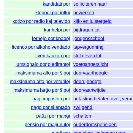
kandidati por
solliciteren naar
klopodi por influi
bewerken
kotizo por radio kaj televido
kijk- en luistergeld
kunhelpi por
bijdragen tot
lernejo por knaboj
jongensschool
licenco por alkoholvendado
tapvergunning
liveri kaŭzon por
stof geven tot
lumsignalo por piedirantoj
voetgangerslicht
maksimuma alto por ŝipoj
doorvaarthoogte
maksimuma alto por veturiloj
doorrijhoogte
maksimuma larĝo por ŝipoj
doorvaartwijdte
pagi imposton por
belasting betalen over
,
vera
pago por silentado
zwijgend
paŭzi por manĝi
schaften
pensio por maljunuloj
ouderdomspensioen