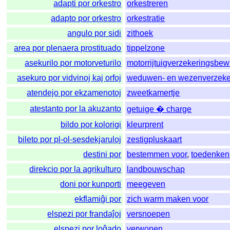
adapti por orkestro
orkestreren
adapto por orkestro
orkestratie
angulo por sidi
zithoek
area por plenaera prostituado
tippelzone
asekurilo por motorveturilo
motorrijtuigverzekeringsbew
asekuro por vidvinoj kaj orfoj
weduwen- en wezenverzeke
atendejo por ekzamenotoj
zweetkamertje
atestanto por la akuzanto
getuige � charge
bildo por kolorigi
kleurprent
bileto por pl-ol-sesdekjaruloj
zestigpluskaart
destini por
bestemmen voor
,
toedenken
direkcio por la agrikulturo
landbouwschap
doni por kunporti
meegeven
ekflamiĝi por
zich warm maken voor
elspezi por frandaĵoj
versnoepen
elspezi por loĝado
verwonen