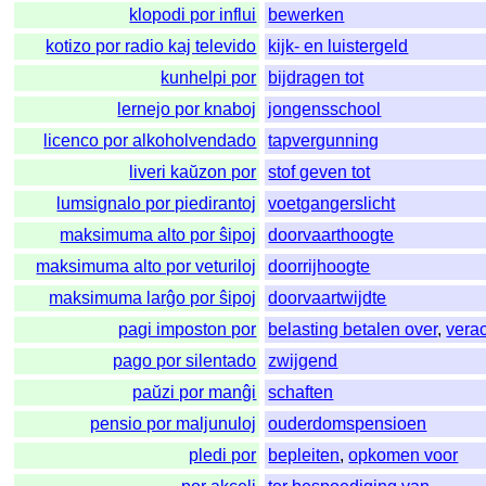
klopodi por influi
bewerken
kotizo por radio kaj televido
kijk- en luistergeld
kunhelpi por
bijdragen tot
lernejo por knaboj
jongensschool
licenco por alkoholvendado
tapvergunning
liveri kaŭzon por
stof geven tot
lumsignalo por piedirantoj
voetgangerslicht
maksimuma alto por ŝipoj
doorvaarthoogte
maksimuma alto por veturiloj
doorrijhoogte
maksimuma larĝo por ŝipoj
doorvaartwijdte
pagi imposton por
belasting betalen over
,
vera
pago por silentado
zwijgend
paŭzi por manĝi
schaften
pensio por maljunuloj
ouderdomspensioen
pledi por
bepleiten
,
opkomen voor