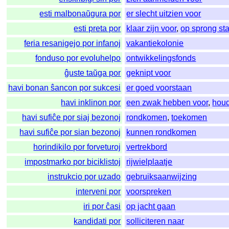
esti malbonaŭgura por
er slecht uitzien voor
esti preta por
klaar zijn voor
,
op sprong st
feria resanigejo por infanoj
vakantiekolonie
fonduso por evoluhelpo
ontwikkelingsfonds
ĝuste taŭga por
geknipt voor
havi bonan ŝancon por sukcesi
er goed voorstaan
havi inklinon por
een zwak hebben voor
,
hou
havi sufiĉe por siaj bezonoj
rondkomen
,
toekomen
havi sufiĉe por sian bezonoj
kunnen rondkomen
horindikilo por forveturoj
vertrekbord
impostmarko por biciklistoj
rijwielplaatje
instrukcio por uzado
gebruiksaanwijzing
interveni por
voorspreken
iri por ĉasi
op jacht gaan
kandidati por
solliciteren naar