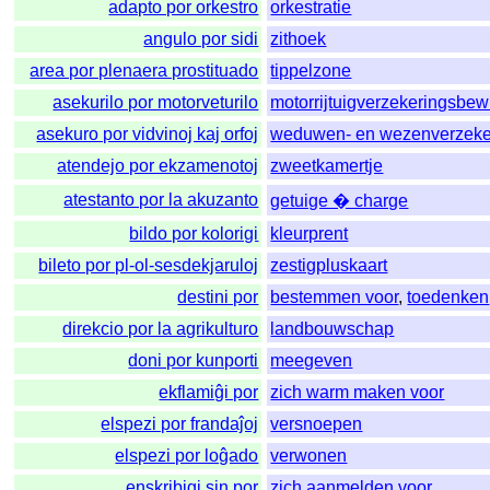
adapto por orkestro
orkestratie
angulo por sidi
zithoek
area por plenaera prostituado
tippelzone
asekurilo por motorveturilo
motorrijtuigverzekeringsbew
asekuro por vidvinoj kaj orfoj
weduwen- en wezenverzeke
atendejo por ekzamenotoj
zweetkamertje
atestanto por la akuzanto
getuige � charge
bildo por kolorigi
kleurprent
bileto por pl-ol-sesdekjaruloj
zestigpluskaart
destini por
bestemmen voor
,
toedenken
direkcio por la agrikulturo
landbouwschap
doni por kunporti
meegeven
ekflamiĝi por
zich warm maken voor
elspezi por frandaĵoj
versnoepen
elspezi por loĝado
verwonen
enskribigi sin por
zich aanmelden voor