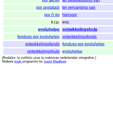
por akceli
ter bespoediging van
por anstataŭi
ter vervanging van
por ĉi tio
hiervoor
k.t.p.
enz.
evoluhelpo
ontwikkelingshulp
fonduso por evoluhelpo
ontwikkelingsfonds
ontwikkelingsfonds
fonduso por evoluhelpo
ontwikkelingshulp
evoluhelpo
(
Bedaŭre
,
la
vortlisto
uzas
la
malnovan
nederlandan
ortografion
.)
Malbela
kodo
programita
far
Juerd Waalboer
.