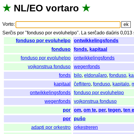
★
NL
/
EO
vortaro
★
Vorto
:
Serĉis
por
"
fonduso por evoluhelpo".
La
serĉado
daŭris
0,013
fonduso por evoluhelpo
ontwikkelingsfonds
fonduso
fonds
,
kapitaal
fonduso por evoluhelpo
ontwikkelingsfonds
vojkonstrua fonduso
wegenfonds
fonds
bilo
,
eldonaĵaro
,
fonduso
,
ka
kapitaal
ĉeflitero
,
fonduso
,
kapitalo
,
ontwikkelingsfonds
fonduso por evoluhelpo
wegenfonds
vojkonstrua fonduso
por
om
,
om te
,
per
,
tegen
,
ten 
por
puŝo
adapti por orkestro
orkestreren