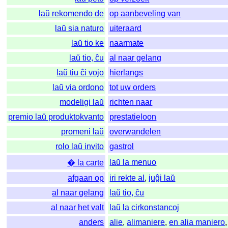
laŭ rekomendo de
op aanbeveling van
laŭ sia naturo
uiteraard
laŭ tio ke
naarmate
laŭ tio, ĉu
al naar gelang
laŭ tiu ĉi vojo
hierlangs
laŭ via ordono
tot uw orders
modeligi laŭ
richten naar
premio laŭ produktokvanto
prestatieloon
promeni laŭ
overwandelen
rolo laŭ invito
gastrol
laŭ la menuo
� la carte
afgaan op
iri rekte al
,
juĝi laŭ
al naar gelang
laŭ tio, ĉu
al naar het valt
laŭ la cirkonstancoj
anders
alie
,
alimaniere
,
en alia maniero