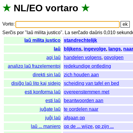
★
NL
/
EO
vortaro
★
Vorto
:
Serĉis
por
"
laŭ milita justico".
La
serĉado
daŭris
0,010
sekund
laŭ milita justico
standrechtelijk
laŭ
blijkens
,
ingevolge
,
langs
,
naa
agi laŭ
handelen volgens
,
opvolgen
analizo laŭ frazelementoj
redekundige ontleding
direkti sin laŭ
zich houden aan
disiĝo laŭ lito kaj sidejo
scheiding van tafel en bed
esti konforma laŭ
overeenstemmen met
esti laŭ
beantwoorden aan
juĝate laŭ
te oordelen naar
juĝi laŭ
afgaan op
laŭ ... maniero
op de ... wijze
,
op zijn ...