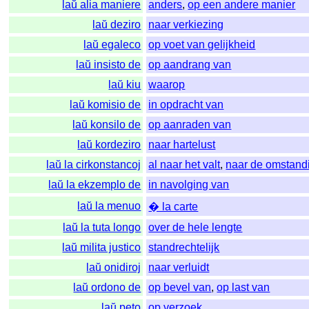
laŭ alia maniere
anders
,
op een andere manier
laŭ deziro
naar verkiezing
laŭ egaleco
op voet van gelijkheid
laŭ insisto de
op aandrang van
laŭ kiu
waarop
laŭ komisio de
in opdracht van
laŭ konsilo de
op aanraden van
laŭ kordeziro
naar hartelust
laŭ la cirkonstancoj
al naar het valt
,
naar de omstan
laŭ la ekzemplo de
in navolging van
laŭ la menuo
� la carte
laŭ la tuta longo
over de hele lengte
laŭ milita justico
standrechtelijk
laŭ onidiroj
naar verluidt
laŭ ordono de
op bevel van
,
op last van
laŭ peto
op verzoek