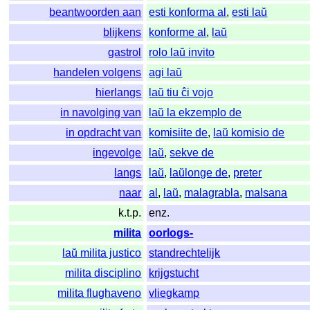
beantwoorden aan
esti konforma al
,
esti laŭ
blijkens
konforme al
,
laŭ
gastrol
rolo laŭ invito
handelen volgens
agi laŭ
hierlangs
laŭ tiu ĉi vojo
in navolging van
laŭ la ekzemplo de
in opdracht van
komisiite de
,
laŭ komisio de
ingevolge
laŭ
,
sekve de
langs
laŭ
,
laŭlonge de
,
preter
naar
al
,
laŭ
,
malagrabla
,
malsana
k.t.p.
enz.
milita
oorlogs-
laŭ milita justico
standrechtelijk
milita disciplino
krijgstucht
milita flughaveno
vliegkamp