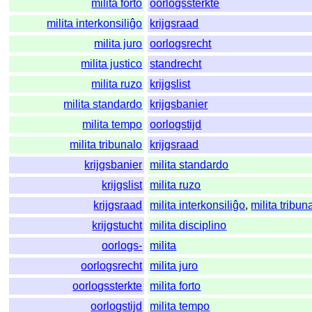
milita forto
oorlogssterkte
milita interkonsiliĝo
krijgsraad
milita juro
oorlogsrecht
milita justico
standrecht
milita ruzo
krijgslist
milita standardo
krijgsbanier
milita tempo
oorlogstijd
milita tribunalo
krijgsraad
krijgsbanier
milita standardo
krijgslist
milita ruzo
krijgsraad
milita interkonsiliĝo
,
milita tribun
krijgstucht
milita disciplino
oorlogs-
milita
oorlogsrecht
milita juro
oorlogssterkte
milita forto
oorlogstijd
milita tempo