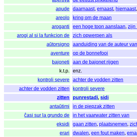
apude
daarnaast
,
ernaast
,
hiernaast
areolo
kring om de maan
aroganti
een hoge toon aanslaan
,
zijn
arogi al si la funkcion de
zich opwerpen als
aŭtorsigno
aanduiding van de auteur van
aventure
op de bonnefooi
bajoneti
aan de bajonet rijgen
k.t.p.
enz.
kontroli severe
achter de vodden zitten
achter de vodden zitten
kontroli severe
zitten
punrestadi
,
sidi
antaŭtimi
in de piepzak zitten
ĉasi sur la grundo de
in het vaarwater zitten van
eksidi
gaan zitten
,
plaatsnemen
,
zic
erari
dwalen
,
een fout maken
,
erna