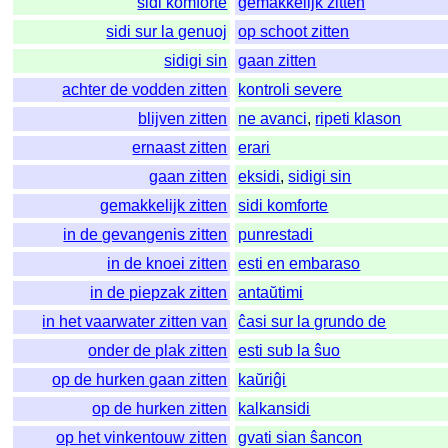
sidi komforte
gemakkelijk zitten
sidi sur la genuoj
op schoot zitten
sidigi sin
gaan zitten
achter de vodden zitten
kontroli severe
blijven zitten
ne avanci
,
ripeti klason
ernaast zitten
erari
gaan zitten
eksidi
,
sidigi sin
gemakkelijk zitten
sidi komforte
in de gevangenis zitten
punrestadi
in de knoei zitten
esti en embaraso
in de piepzak zitten
antaŭtimi
in het vaarwater zitten van
ĉasi sur la grundo de
onder de plak zitten
esti sub la ŝuo
op de hurken gaan zitten
kaŭriĝi
op de hurken zitten
kalkansidi
op het vinkentouw zitten
gvati sian ŝancon