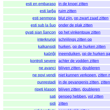
esti en embaraso
in de knoei zitten
esti larĝa
ruim zitten
esti senmona
blut zijn
,
op zwart zaad zitten
esti sub la ŝuo
onder de plak zitten
gvati sian ŝancon
op het vinkentouw zitten
interkrurigi
schrijlings zitten op
kalkansidi
hurken
,
op de hurken zitten
kaŭriĝi
ineenduiken
,
op de hurken ga
kontroli severe
achter de vodden zitten
ne avanci
blijven zitten
,
doubleren
ne povi vendi
niet kunnen verkopen
,
zitten 
punrestadi
in de gevangenis zitten
,
zitte
ripeti klason
blijven zitten
,
doubleren
sati
genoeg hebben
,
vol zitten
sidi
zitten