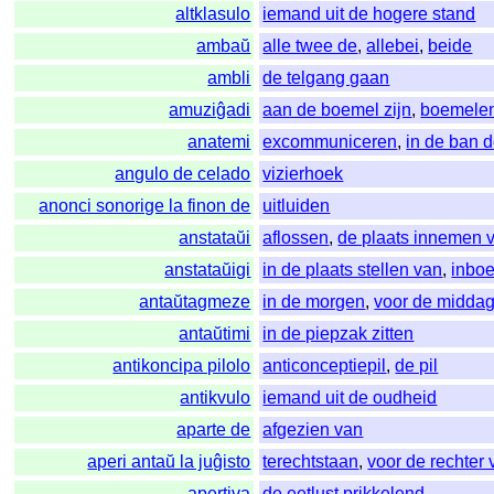
altklasulo
iemand uit de hogere stand
ambaŭ
alle twee de
,
allebei
,
beide
ambli
de telgang gaan
amuziĝadi
aan de boemel zijn
,
boemele
anatemi
excommuniceren
,
in de ban 
angulo de celado
vizierhoek
anonci sonorige la finon de
uitluiden
anstataŭi
aflossen
,
de plaats innemen 
anstataŭigi
in de plaats stellen van
,
inbo
antaŭtagmeze
in de morgen
,
voor de midda
antaŭtimi
in de piepzak zitten
antikoncipa pilolo
anticonceptiepil
,
de pil
antikvulo
iemand uit de oudheid
aparte de
afgezien van
aperi antaŭ la juĝisto
terechtstaan
,
voor de rechter 
apertiva
de eetlust prikkelend