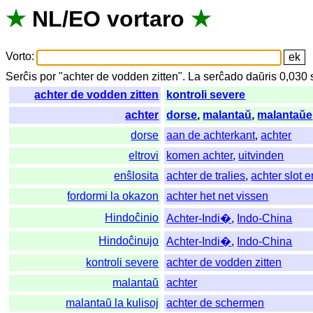
★
NL
/
EO
vortaro
★
Vorto
:
Serĉis
por
"
achter de vodden zitten".
La
serĉado
daŭris
0,030
achter de vodden zitten
kontroli severe
achter
dorse
,
malantaŭ
,
malantaŭe
dorse
aan de achterkant
,
achter
eltrovi
komen achter
,
uitvinden
enŝlosita
achter de tralies
,
achter slot 
fordormi la okazon
achter het net vissen
Hindoĉinio
Achter-Indi�
,
Indo-China
Hindoĉinujo
Achter-Indi�
,
Indo-China
kontroli severe
achter de vodden zitten
malantaŭ
achter
malantaŭ la kulisoj
achter de schermen