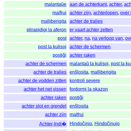
malantaŭe
aan de achterkant
,
achter
,
ac
malfrui
achter zijn
,
achterlopen
,
over t
malliberigita
achter de tralies
plirapidigi la aferon
er vaart achter zetten
post
achter
,
na
,
na verloop van
,
ov
post la kulisoj
achter de schermen
postiĝi
achter raken
achter de schermen
malantaŭ la kulisoj
,
post la ku
achter de tralies
enŝlosita
,
malliberigita
achter de vodden zitten
kontroli severe
achter het net vissen
fordormi la okazon
achter raken
postiĝi
achter slot en grendel
enŝlosita
achter zijn
malfrui
Hindoĉinio
,
Hindoĉinujo
Achter-Indi�