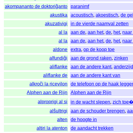
akompananto de doktoriĝanto
paranimf
akustika
acoustisch
,
akoestisch
,
de ge
akuzativigi
in de vierde naamval zetten
al la
aan de
,
aan het
,
de
,
het
,
naar
al la
aan de
,
aan het
,
de
,
het
,
naar
aldone
extra
,
op de koop toe
alfundiĝi
aan de grond raken
,
zinken
aliflanke
aan de andere kant
,
anderzij
aliflanke de
aan de andere kant van
alkroĉi la ricevilon
de telefoon op de haak legge
Alphen aan de Rijn
Alphen aan de Rijn
alproprigi al si
in de wacht slepen
,
zich toe
alŝultrigi
aan de schouder brengen
,
aa
alten
de hoogte in
altiri la atenton
de aandacht trekken