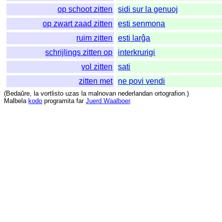
op schoot zitten
sidi sur la genuoj
op zwart zaad zitten
esti senmona
ruim zitten
esti larĝa
schrijlings zitten op
interkrurigi
vol zitten
sati
zitten met
ne povi vendi
(
Bedaŭre
,
la
vortlisto
uzas
la
malnovan
nederlandan
ortografion
.)
Malbela
kodo
programita
far
Juerd Waalboer
.