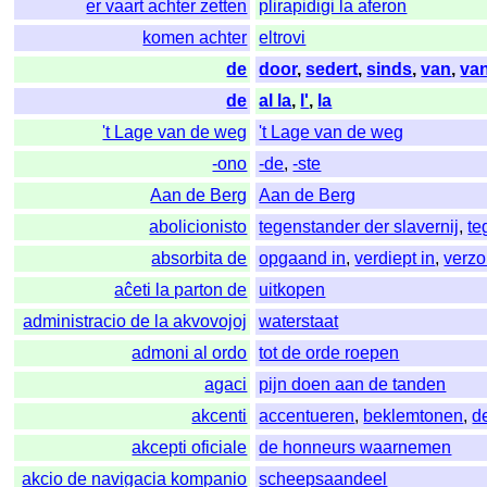
er vaart achter zetten
plirapidigi la aferon
komen achter
eltrovi
de
door
,
sedert
,
sinds
,
van
,
va
de
al la
,
l'
,
la
't Lage van de weg
't Lage van de weg
-ono
-de
,
-ste
Aan de Berg
Aan de Berg
abolicionisto
tegenstander der slavernij
,
te
absorbita de
opgaand in
,
verdiept in
,
verzo
aĉeti la parton de
uitkopen
administracio de la akvovojoj
waterstaat
admoni al ordo
tot de orde roepen
agaci
pijn doen aan de tanden
akcenti
accentueren
,
beklemtonen
,
d
akcepti oficiale
de honneurs waarnemen
akcio de navigacia kompanio
scheepsaandeel