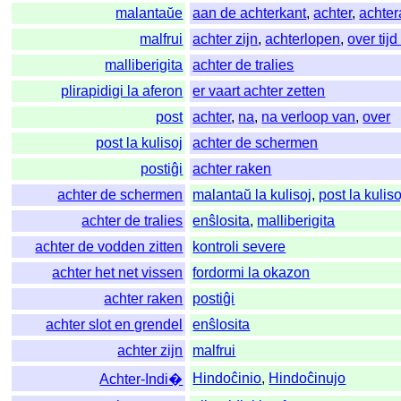
malantaŭe
aan de achterkant
,
achter
,
achte
malfrui
achter zijn
,
achterlopen
,
over tijd
malliberigita
achter de tralies
plirapidigi la aferon
er vaart achter zetten
post
achter
,
na
,
na verloop van
,
over
post la kulisoj
achter de schermen
postiĝi
achter raken
achter de schermen
malantaŭ la kulisoj
,
post la kuliso
achter de tralies
enŝlosita
,
malliberigita
achter de vodden zitten
kontroli severe
achter het net vissen
fordormi la okazon
achter raken
postiĝi
achter slot en grendel
enŝlosita
achter zijn
malfrui
Hindoĉinio
,
Hindoĉinujo
Achter-Indi�