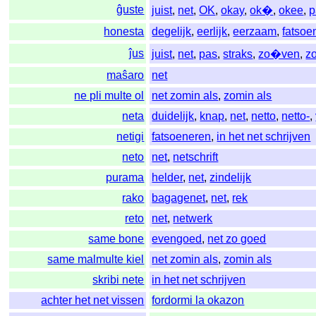
ĝuste
juist
,
net
,
OK
,
okay
,
ok�
,
okee
,
p
honesta
degelijk
,
eerlijk
,
eerzaam
,
fatsoen
ĵus
juist
,
net
,
pas
,
straks
,
zo�ven
,
zo
maŝaro
net
ne pli multe ol
net zomin als
,
zomin als
neta
duidelijk
,
knap
,
net
,
netto
,
netto-
,
netigi
fatsoeneren
,
in het net schrijven
neto
net
,
netschrift
purama
helder
,
net
,
zindelijk
rako
bagagenet
,
net
,
rek
reto
net
,
netwerk
same bone
evengoed
,
net zo goed
same malmulte kiel
net zomin als
,
zomin als
skribi nete
in het net schrijven
achter het net vissen
fordormi la okazon