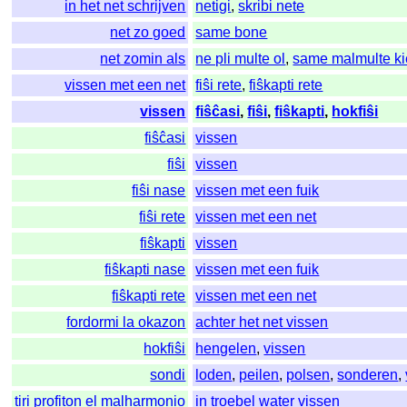
in het net schrijven
netigi
,
skribi nete
net zo goed
same bone
net zomin als
ne pli multe ol
,
same malmulte ki
vissen met een net
fiŝi rete
,
fiŝkapti rete
vissen
fiŝĉasi
,
fiŝi
,
fiŝkapti
,
hokfiŝi
fiŝĉasi
vissen
fiŝi
vissen
fiŝi nase
vissen met een fuik
fiŝi rete
vissen met een net
fiŝkapti
vissen
fiŝkapti nase
vissen met een fuik
fiŝkapti rete
vissen met een net
fordormi la okazon
achter het net vissen
hokfiŝi
hengelen
,
vissen
sondi
loden
,
peilen
,
polsen
,
sonderen
,
tiri profiton el malharmonio
in troebel water vissen