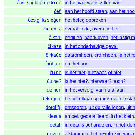
ĉasi sur la grundo de
in het vaarwater zitten van
ĉefi
aan het hoofd staan
,
aan het hoo
ĉesigi la sieĝon
het beleg opbreken
ĉie en la
overal in de
,
overal in het
ĉikani
bedillen
,
haarkloven
,
het lastig 
ĉikaze
in het onderhavige geval
ĉirkaŭe
daaromheen
,
eromheen
,
in het r
ĉiuhore
om het uur
ĉu ne
is het niet
,
nietwaar
,
of niet
ĉu ne?
is het niet?
,
nietwaar?
,
toch?
de nun
in het vervolg
,
van nu af aan
dekrepito
het uit elkaar springen van krista
dereliĝi
ontsporen
,
uit de rails lopen
,
uit 
detala
ampel
,
gedetailleerd
,
in het klein
detali
in details behandelen
,
in het kle
deveni
afstammen
,
het gevolg zijn van
,