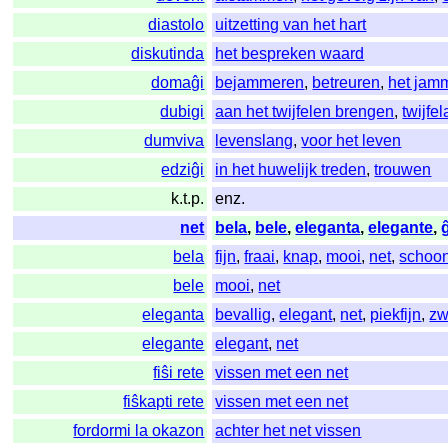
diastolo
uitzetting van het hart
diskutinda
het bespreken waard
domaĝi
bejammeren
,
betreuren
,
het jam
dubigi
aan het twijfelen brengen
,
twijfe
dumviva
levenslang
,
voor het leven
edziĝi
in het huwelijk treden
,
trouwen
k.t.p.
enz.
net
bela
,
bele
,
eleganta
,
elegante
,
bela
fijn
,
fraai
,
knap
,
mooi
,
net
,
schoo
bele
mooi
,
net
eleganta
bevallig
,
elegant
,
net
,
piekfijn
,
zw
elegante
elegant
,
net
fiŝi rete
vissen met een net
fiŝkapti rete
vissen met een net
fordormi la okazon
achter het net vissen