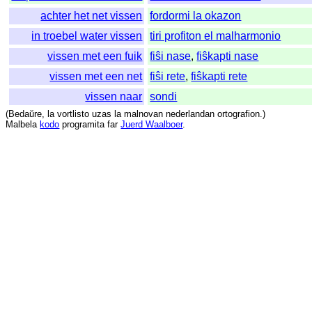
achter het net vissen
fordormi la okazon
in troebel water vissen
tiri profiton el malharmonio
vissen met een fuik
fiŝi nase
,
fiŝkapti nase
vissen met een net
fiŝi rete
,
fiŝkapti rete
vissen naar
sondi
(
Bedaŭre
,
la
vortlisto
uzas
la
malnovan
nederlandan
ortografion
.)
Malbela
kodo
programita
far
Juerd Waalboer
.