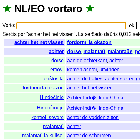
★
NL
/
EO
vortaro
★
Vorto
:
Serĉis
por
"
achter het net vissen".
La
serĉado
daŭris
0,012
se
achter het net vissen
fordormi la okazon
achter
dorse
,
malantaŭ
,
malantaŭe
,
p
dorse
aan de achterkant
,
achter
eltrovi
komen achter
,
uitvinden
enŝlosita
achter de tralies
,
achter slot en g
fordormi la okazon
achter het net vissen
Hindoĉinio
Achter-Indi�
,
Indo-China
Hindoĉinujo
Achter-Indi�
,
Indo-China
kontroli severe
achter de vodden zitten
malantaŭ
achter
malantaŭ la kulisoj
achter de schermen