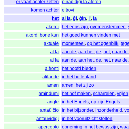
er vaart achter zetten
plirapidigi la aferon
komen achter
eltrovi
het
al la
,
ĝi
,
ĝin
,
l'
,
la
akordi
het eens zijn
,
overeenstemmen
,
akordi bone kun
het goed kunnen vinden met
aktuale
momenteel
,
op het ogenblik
,
teg
al la
aan de
,
aan het
,
de
,
het
,
naar de
al la
aan de
,
aan het
,
de
,
het
,
naar de
alfronti
het hoofd bieden
alilande
in het buitenland
amen
amen
,
het zij zo
amindumi
het hof maken
,
scharrelen
,
vrijen
angle
in het Engels
,
op zijn Engels
antaŭ ĉio
in het bijzonder
,
inzonderheid
,
vo
antaŭvidigi
in het vooruitzicht stellen
apercepto
opneming in het bewustzijn
,
waa