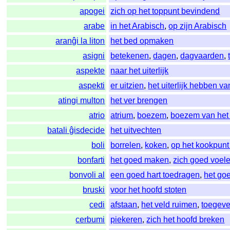
apogei
zich op het toppunt bevindend
arabe
in het Arabisch
,
op zijn Arabisch
aranĝi la liton
het bed opmaken
asigni
betekenen
,
dagen
,
dagvaarden
,
aspekte
naar het uiterlijk
aspekti
er uitzien
,
het uiterlijk hebben va
atingi multon
het ver brengen
atrio
atrium
,
boezem
,
boezem van het 
batali ĝisdecide
het uitvechten
boli
borrelen
,
koken
,
op het kookpunt 
bonfarti
het goed maken
,
zich goed voel
bonvoli al
een goed hart toedragen
,
het go
bruski
voor het hoofd stoten
cedi
afstaan
,
het veld ruimen
,
toegev
cerbumi
piekeren
,
zich het hoofd breken