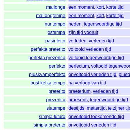
mallonge
een moment
,
kort
,
korte tijd
mallongtempe
een moment
,
kort
,
korte tijd
nuntempo
heden
,
tegenwoordige tijd
ostempa
zijn tijd vooruit
pasinteco
verleden
,
verleden tijd
perfekta preterito
voltooid verleden tijd
perfekta prezenco
voltooid tegenwoordige tijd
perfekto
perfectum
,
voltooid tegenwoor
pluskvamperfekto
onvoltooid verleden tijd
,
plus
post kelka tempo
na verloop van tijd
preterito
praeterium
,
verleden tijd
prezenco
praesens
,
tegenwoordige tijd
siatempe
destijds
,
mettertijd
,
te zijner tij
simpla futuro
onvoltooid toekomende tijd
simpla preterito
onvoltooid verleden tijd