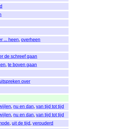
nd
n
r ... heen
,
overheen
er de schreef gaan
den
,
te boven gaan
 uitspreken over
 wijlen
,
nu en dan
,
van tijd tot tijd
 wijlen
,
nu en dan
,
van tijd tot tijd
 mode
,
uit de tijd
,
verouderd