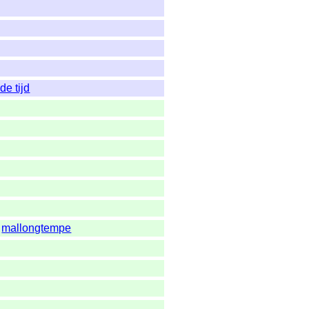
de tijd
,
mallongtempe