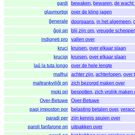
gardi
bewaken
,
bewaren
,
de wacht
glavmortigi
over de kling jagen
ĝenerale
doorgaans
,
in het algemeen
,
ĝoji pri
blij zijn om
,
vreugde scheppen
indigneti pro
vallen over
kruci
kruisen
,
over elkaar slaan
krucigi
kruisen
,
over elkaar slaan
laŭ la tuta longo
over de hele lengte
malfrui
achter zijn
,
achterlopen
,
over t
maltrankviliĝi pri
zich bezorgd maken over
moki pri
bespotten
,
zich vrolijk maken
Over-Betuwe
Over-Betuwe
pagi imposton por
belasting betalen over
,
veracc
paradi per
zijn kennis spuien over
paroli fanfarone pri
uitpakken over