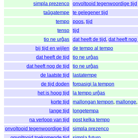
simpla prezenco
onvoltooid tegenwoordige tijd
taŭgatempe
te gelegener tijd
tempo
poos
,
tijd
tenso
tijd
tio ne urĝas
dat heeft de tijd
,
dat heeft nog 
bij tijd en wijlen
de tempo al tempo
dat heeft de tijd
tio ne urĝas
dat heeft nog de tijd
tio ne urĝas
de laatste tijd
lastatempe
de tijd doden
forpasigi la tempon
het is hoog tijd
la tempo urĝas
korte tijd
mallongan tempon
,
mallonge
lange tijd
longetempa
na verloop van tijd
post kelka tempo
onvoltooid tegenwoordige tijd
simpla prezenco
onvoltooid toekomende tijd
simpla futuro