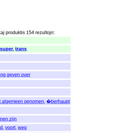
kaj
produktis
154
rezultojn
:
,
super
,
trans
ing geven over
et algemeen genomen
,
�berhaupt
nen zijn
rd
,
voort
,
weg