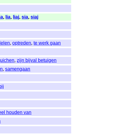
ia
,
lia
,
liaj
,
sia
,
siaj
elen
,
optreden
,
te werk gaan
juichen
,
zijn bijval betuigen
en
,
samengaan
ij
eel houden van
n