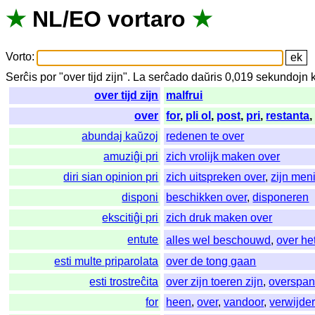
★
NL
/
EO
vortaro
★
Vorto
:
Serĉis
por
"
over tijd zijn".
La
serĉado
daŭris
0,019
sekundojn
over tijd zijn
malfrui
over
for
,
pli ol
,
post
,
pri
,
restanta
abundaj kaŭzoj
redenen te over
amuziĝi pri
zich vrolijk maken over
diri sian opinion pri
zich uitspreken over
,
zijn men
disponi
beschikken over
,
disponeren
ekscitiĝi pri
zich druk maken over
entute
alles wel beschouwd
,
over h
esti multe priparolata
over de tong gaan
esti trostreĉita
over zijn toeren zijn
,
overspan
for
heen
,
over
,
vandoor
,
verwijde