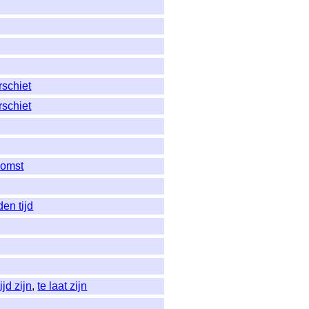
rschiet
rschiet
komst
den tijd
ijd zijn
,
te laat zijn