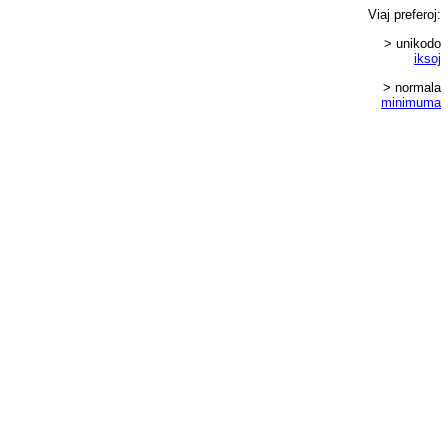
Viaj
preferoj
:
> unikodo
iksoj
> normala
minimuma