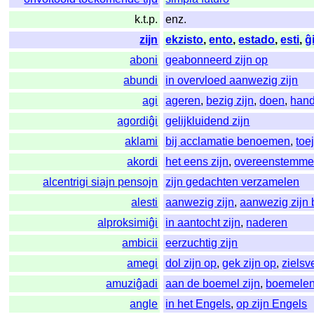
k.t.p.
enz.
zijn
ekzisto
,
ento
,
estado
,
esti
,
ĝ
aboni
geabonneerd zijn op
abundi
in overvloed aanwezig zijn
agi
ageren
,
bezig zijn
,
doen
,
hand
agordiĝi
gelijkluidend zijn
aklami
bij acclamatie benoemen
,
toe
akordi
het eens zijn
,
overeenstemm
alcentrigi siajn pensojn
zijn gedachten verzamelen
alesti
aanwezig zijn
,
aanwezig zijn b
alproksimiĝi
in aantocht zijn
,
naderen
ambicii
eerzuchtig zijn
amegi
dol zijn op
,
gek zijn op
,
zielsv
amuziĝadi
aan de boemel zijn
,
boemele
angle
in het Engels
,
op zijn Engels