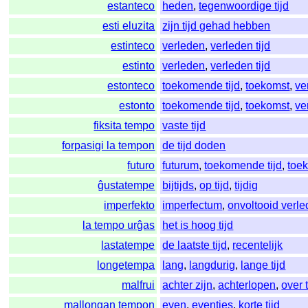
estanteco
heden
,
tegenwoordige tijd
esti eluzita
zijn tijd gehad hebben
estinteco
verleden
,
verleden tijd
estinto
verleden
,
verleden tijd
estonteco
toekomende tijd
,
toekomst
,
ve
estonto
toekomende tijd
,
toekomst
,
ve
fiksita tempo
vaste tijd
forpasigi la tempon
de tijd doden
futuro
futurum
,
toekomende tijd
,
toe
ĝustatempe
bijtijds
,
op tijd
,
tijdig
imperfekto
imperfectum
,
onvoltooid verle
la tempo urĝas
het is hoog tijd
lastatempe
de laatste tijd
,
recentelijk
longetempa
lang
,
langdurig
,
lange tijd
malfrui
achter zijn
,
achterlopen
,
over t
mallongan tempon
even
,
eventjes
,
korte tijd