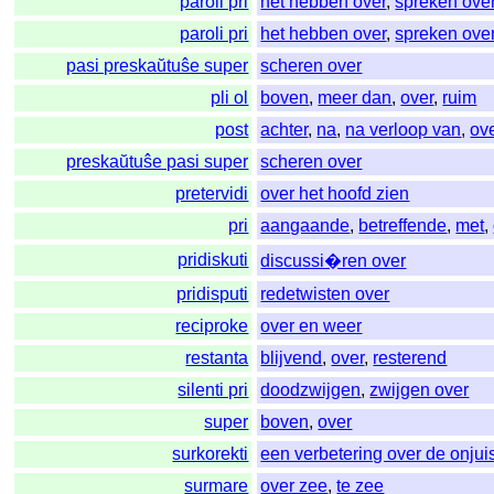
paroli pri
het hebben over
,
spreken ove
paroli pri
het hebben over
,
spreken ove
pasi preskaŭtuŝe super
scheren over
pli ol
boven
,
meer dan
,
over
,
ruim
post
achter
,
na
,
na verloop van
,
ov
preskaŭtuŝe pasi super
scheren over
pretervidi
over het hoofd zien
pri
aangaande
,
betreffende
,
met
,
pridiskuti
discussi�ren over
pridisputi
redetwisten over
reciproke
over en weer
restanta
blijvend
,
over
,
resterend
silenti pri
doodzwijgen
,
zwijgen over
super
boven
,
over
surkorekti
een verbetering over de onjui
surmare
over zee
,
te zee