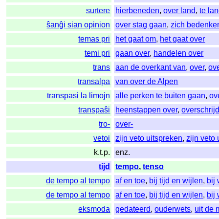
surtere
hierbeneden
,
over land
,
te la
ŝanĝi sian opinion
over stag gaan
,
zich bedenke
temas pri
het gaat om
,
het gaat over
temi pri
gaan over
,
handelen over
trans
aan de overkant van
,
over
,
ove
transalpa
van over de Alpen
transpasi la limojn
alle perken te buiten gaan
,
ov
transpaŝi
heenstappen over
,
overschrij
tro-
over-
vetoi
zijn veto uitspreken
,
zijn veto
k.t.p.
enz.
tijd
tempo
,
tenso
de tempo al tempo
af en toe
,
bij tijd en wijlen
,
bij
de tempo al tempo
af en toe
,
bij tijd en wijlen
,
bij
eksmoda
gedateerd
,
ouderwets
,
uit de