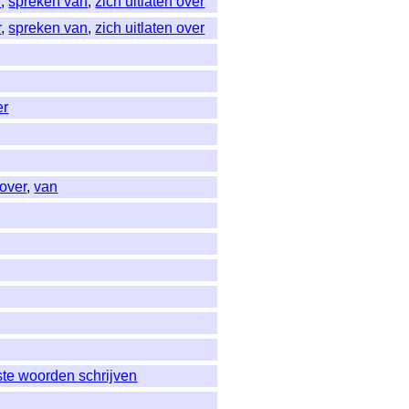
r
,
spreken van
,
zich uitlaten over
r
,
spreken van
,
zich uitlaten over
er
over
,
van
ste woorden schrijven