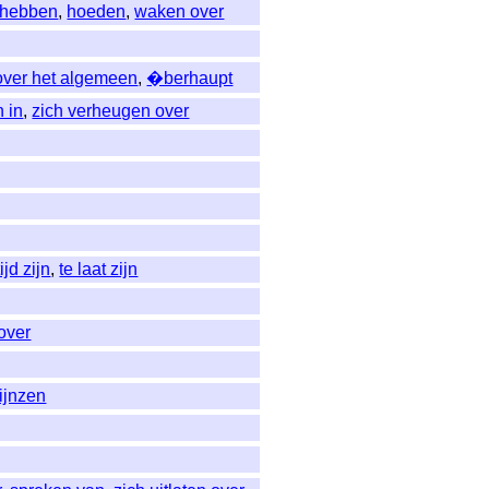
 hebben
,
hoeden
,
waken over
over het algemeen
,
�berhaupt
 in
,
zich verheugen over
ijd zijn
,
te laat zijn
 over
ijnzen