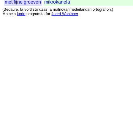
met fijne groeven
mikrokanela
(
Bedaŭre
,
la
vortlisto
uzas
la
malnovan
nederlandan
ortografion
.)
Malbela
kodo
programita
far
Juerd Waalboer
.