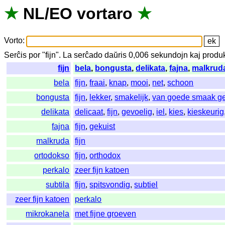
★
NL
/
EO
vortaro
★
Vorto
:
Serĉis
por
"
fijn".
La
serĉado
daŭris
0,006
sekundojn
kaj
produk
fijn
bela
,
bongusta
,
delikata
,
fajna
,
malkrud
bela
fijn
,
fraai
,
knap
,
mooi
,
net
,
schoon
bongusta
fijn
,
lekker
,
smakelijk
,
van goede smaak g
delikata
delicaat
,
fijn
,
gevoelig
,
iel
,
kies
,
kieskeurig
fajna
fijn
,
gekuist
malkruda
fijn
ortodokso
fijn
,
orthodox
perkalo
zeer fijn katoen
subtila
fijn
,
spitsvondig
,
subtiel
zeer fijn katoen
perkalo
mikrokanela
met fijne groeven