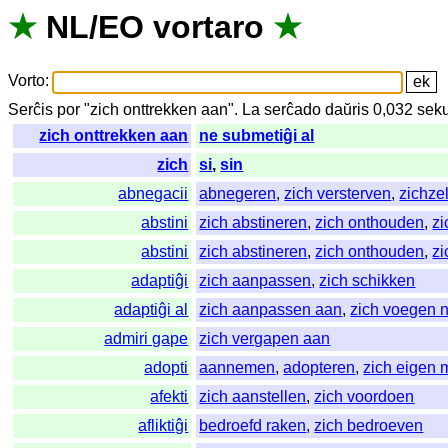
★
NL
/
EO
vortaro
★
Vorto
:
Serĉis
por
"
zich onttrekken aan".
La
serĉado
daŭris
0,032
sek
zich onttrekken aan
ne submetiĝi al
zich
si
,
sin
abnegacii
abnegeren
,
zich versterven
,
zichze
abstini
zich abstineren
,
zich onthouden
,
zi
abstini
zich abstineren
,
zich onthouden
,
zi
adaptiĝi
zich aanpassen
,
zich schikken
adaptiĝi al
zich aanpassen aan
,
zich voegen 
admiri gape
zich vergapen aan
adopti
aannemen
,
adopteren
,
zich eigen
afekti
zich aanstellen
,
zich voordoen
afliktiĝi
bedroefd raken
,
zich bedroeven