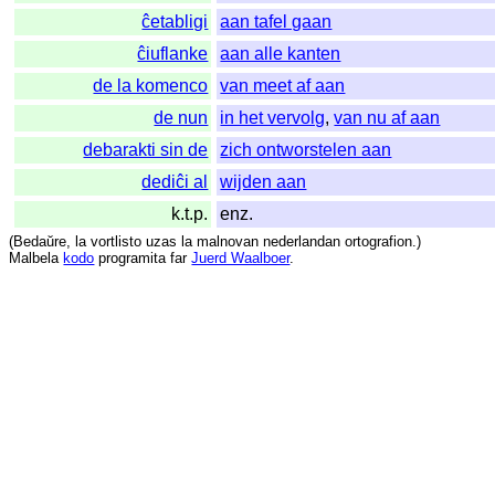
ĉetabligi
aan tafel gaan
ĉiuflanke
aan alle kanten
de la komenco
van meet af aan
de nun
in het vervolg
,
van nu af aan
debarakti sin de
zich ontworstelen aan
dediĉi al
wijden aan
k.t.p.
enz.
(
Bedaŭre
,
la
vortlisto
uzas
la
malnovan
nederlandan
ortografion
.)
Malbela
kodo
programita
far
Juerd Waalboer
.