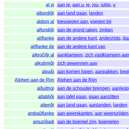
al vi
aan je
,
aan u
,
je
,
jou
,
jullie
,
u
albordiĝi
aan land gaan
,
landen
aldoni al
toevoegen aan
,
voegen bij
alfundiĝi
aan de grond raken
,
zinken
aliflanke
aan de andere kant
,
anderzijds
,
da
aliflanke de
aan de andere kant van
alkroĉiĝi al
aanklampen
,
zich vastklampen aa
alkutimiĝi
zich gewennen aan
alpaŝi
aan komen lopen
,
aanpakken
,
beg
Alphen aan de Rijn
Alphen aan de Rijn
alŝultrigi
aan de schouder brengen
,
aanleg
altabliĝi
aan tafel gaan
,
gaan aanzitten
alteriĝi
aan land gaan
,
aanlanden
,
landen
ambaŭflanke
aan weerskanten
,
aan weerszijden
amuziĝadi
aan de boemel zijn
,
boemelen