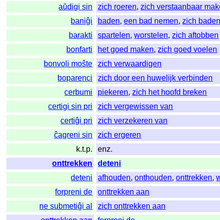
aŭdigi sin
zich roeren
,
zich verstaanbaar ma
baniĝi
baden
,
een bad nemen
,
zich bade
barakti
spartelen
,
worstelen
,
zich aftobben
bonfarti
het goed maken
,
zich goed voelen
bonvoli moŝte
zich verwaardigen
boparenci
zich door een huwelijk verbinden
cerbumi
piekeren
,
zich het hoofd breken
certigi sin pri
zich vergewissen van
certiĝi pri
zich verzekeren van
ĉagreni sin
zich ergeren
k.t.p.
enz.
onttrekken
deteni
deteni
afhouden
,
onthouden
,
onttrekken
,
forpreni de
onttrekken aan
ne submetiĝi al
zich onttrekken aan