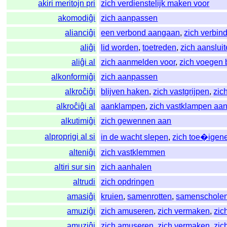
akiri meritojn pri
zich verdienstelijk maken voor
akomodiĝi
zich aanpassen
alianciĝi
een verbond aangaan
,
zich verbin
aliĝi
lid worden
,
toetreden
,
zich aanslui
aliĝi al
zich aanmelden voor
,
zich voegen b
alkonformiĝi
zich aanpassen
alkroĉiĝi
blijven haken
,
zich vastgrijpen
,
zic
alkroĉiĝi al
aanklampen
,
zich vastklampen aa
alkutimiĝi
zich gewennen aan
alproprigi al si
in de wacht slepen
,
zich toe�igen
alteniĝi
zich vastklemmen
altiri sur sin
zich aanhalen
altrudi
zich opdringen
amasiĝi
kruien
,
samenrotten
,
samenschole
amuziĝi
zich amuseren
,
zich vermaken
,
zic
amuziĝi
zich amuseren
,
zich vermaken
,
zic