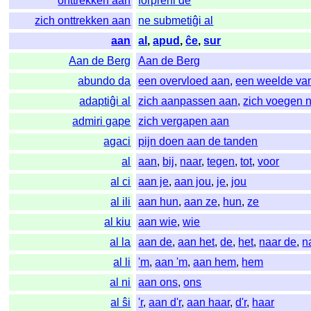
onttrekken aan
forpreni de
zich onttrekken aan
ne submetiĝi al
aan
al
,
apud
,
ĉe
,
sur
Aan de Berg
Aan de Berg
abundo da
een overvloed aan
,
een weelde va
adaptiĝi al
zich aanpassen aan
,
zich voegen 
admiri gape
zich vergapen aan
agaci
pijn doen aan de tanden
al
aan
,
bij
,
naar
,
tegen
,
tot
,
voor
al ci
aan je
,
aan jou
,
je
,
jou
al ili
aan hun
,
aan ze
,
hun
,
ze
al kiu
aan wie
,
wie
al la
aan de
,
aan het
,
de
,
het
,
naar de
,
n
al li
'm
,
aan 'm
,
aan hem
,
hem
al ni
aan ons
,
ons
al ŝi
'r
,
aan d'r
,
aan haar
,
d'r
,
haar