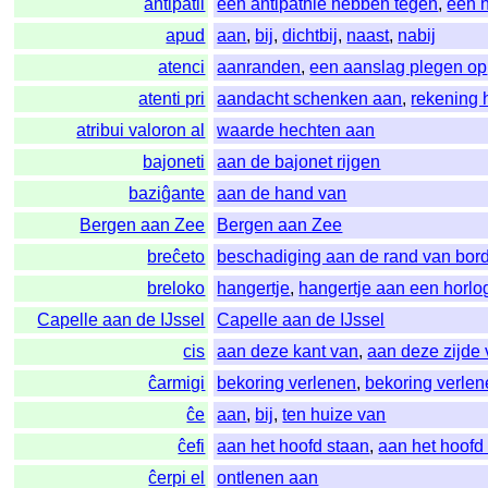
antipatii
een antipathie hebben tegen
,
een 
apud
aan
,
bij
,
dichtbij
,
naast
,
nabij
atenci
aanranden
,
een aanslag plegen op
atenti pri
aandacht schenken aan
,
rekening
atribui valoron al
waarde hechten aan
bajoneti
aan de bajonet rijgen
baziĝante
aan de hand van
Bergen aan Zee
Bergen aan Zee
breĉeto
beschadiging aan de rand van bor
breloko
hangertje
,
hangertje aan een horlo
Capelle aan de IJssel
Capelle aan de IJssel
cis
aan deze kant van
,
aan deze zijde
ĉarmigi
bekoring verlenen
,
bekoring verle
ĉe
aan
,
bij
,
ten huize van
ĉefi
aan het hoofd staan
,
aan het hoofd
ĉerpi el
ontlenen aan