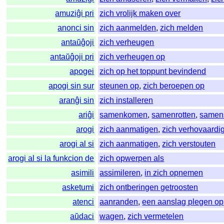
amuziĝi pri
zich vrolijk maken over
anonci sin
zich aanmelden
,
zich melden
antaŭĝoji
zich verheugen
antaŭĝoji pri
zich verheugen op
apogei
zich op het toppunt bevindend
apogi sin sur
steunen op
,
zich beroepen op
aranĝi sin
zich installeren
ariĝi
samenkomen
,
samenrotten
,
samen
arogi
zich aanmatigen
,
zich verhovaardi
arogi al si
zich aanmatigen
,
zich verstouten
arogi al si la funkcion de
zich opwerpen als
asimili
assimileren
,
in zich opnemen
asketumi
zich ontberingen getroosten
atenci
aanranden
,
een aanslag plegen op
aŭdaci
wagen
,
zich vermetelen