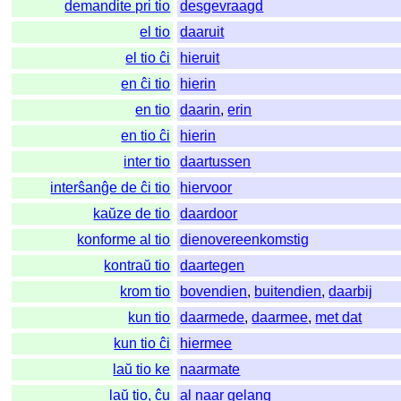
demandite pri tio
desgevraagd
el tio
daaruit
el tio ĉi
hieruit
en ĉi tio
hierin
en tio
daarin
,
erin
en tio ĉi
hierin
inter tio
daartussen
interŝanĝe de ĉi tio
hiervoor
kaŭze de tio
daardoor
konforme al tio
dienovereenkomstig
kontraŭ tio
daartegen
krom tio
bovendien
,
buitendien
,
daarbij
kun tio
daarmede
,
daarmee
,
met dat
kun tio ĉi
hiermee
laŭ tio ke
naarmate
laŭ tio, ĉu
al naar gelang