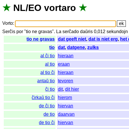
★
NL
/
EO
vortaro
★
Vorto
:
Serĉis
por
"
tio ne gravas".
La
serĉado
daŭris
0,012
sekundojn
tio ne gravas
dat geeft niet
,
dat is niet erg
,
het 
tio
dat
,
datgene
,
zulks
al ĉi tio
hieraan
al tio
eraan
al tio ĉi
hieraan
antaŭ tio
tevoren
ĉi tio
dit
,
dit hier
ĉirkaŭ tio ĉi
hierom
de ĉi tio
hiervan
de tio
daarvan
de tio ĉi
hiervan