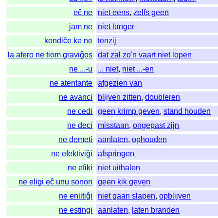
eĉ ne
niet eens
,
zelfs geen
jam ne
niet langer
kondiĉe ke ne
tenzij
la afero ne tiom graviĝos
dat zal zo'n vaart niet lopen
ne ...-u
... niet
,
niet ...-en
ne atentante
afgezien van
ne avanci
blijven zitten
,
doubleren
ne cedi
geen krimp geven
,
stand houden
ne deci
misstaan
,
ongepast zijn
ne demeti
aanlaten
,
ophouden
ne efektiviĝi
afspringen
ne efiki
niet uithalen
ne eligi eĉ unu sonon
geen kik geven
ne enlitiĝi
niet gaan slapen
,
opblijven
ne estingi
aanlaten
,
laten branden