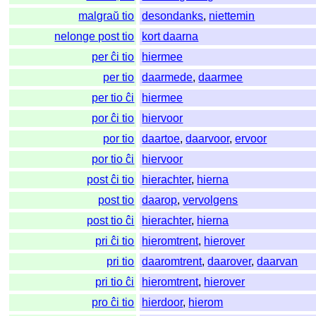
malgraŭ tio
desondanks
,
niettemin
nelonge post tio
kort daarna
per ĉi tio
hiermee
per tio
daarmede
,
daarmee
per tio ĉi
hiermee
por ĉi tio
hiervoor
por tio
daartoe
,
daarvoor
,
ervoor
por tio ĉi
hiervoor
post ĉi tio
hierachter
,
hierna
post tio
daarop
,
vervolgens
post tio ĉi
hierachter
,
hierna
pri ĉi tio
hieromtrent
,
hierover
pri tio
daaromtrent
,
daarover
,
daarvan
pri tio ĉi
hieromtrent
,
hierover
pro ĉi tio
hierdoor
,
hierom