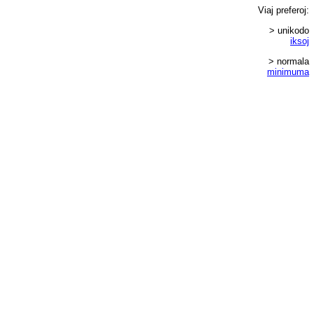
Viaj
preferoj
:
> unikodo
iksoj
> normala
minimuma