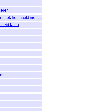
geren
rt niet
,
het maakt niet uit
oeid laten
en