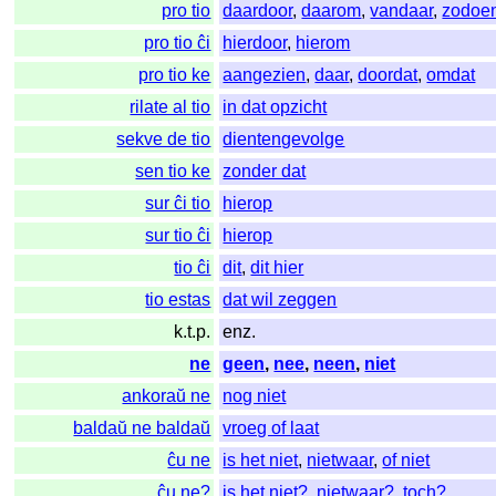
pro tio
daardoor
,
daarom
,
vandaar
,
zodoe
pro tio ĉi
hierdoor
,
hierom
pro tio ke
aangezien
,
daar
,
doordat
,
omdat
rilate al tio
in dat opzicht
sekve de tio
dientengevolge
sen tio ke
zonder dat
sur ĉi tio
hierop
sur tio ĉi
hierop
tio ĉi
dit
,
dit hier
tio estas
dat wil zeggen
k.t.p.
enz.
ne
geen
,
nee
,
neen
,
niet
ankoraŭ ne
nog niet
baldaŭ ne baldaŭ
vroeg of laat
ĉu ne
is het niet
,
nietwaar
,
of niet
ĉu ne?
is het niet?
,
nietwaar?
,
toch?