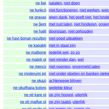
ne fari
nalaten
,
niet doen
ne funkcii
niet functioneren
,
niet werken
,
wei
ne gravas
geen dank
,
het geeft niet
,
het hinde
ne ĝeni
met rust laten
,
niet hinderen
,
ongem
ne halti
doorslaan
,
niet ophouden
ne havi bonan rezulton
niet goed uitpakken
ne kapabli
niet in staat zijn
ne malbone
redelijk wel
,
zo zo
ne malpli ol
niet minder dan
,
wel
ne mencii
niet noemen
,
onvermeld laten
ne misterumi pri
niet onder stoelen en banken stek
ne okazi
achterwege blijven
ne okulfrapa koloro
gedekte kleur
ne pli kare ol
op zijn hoogst
,
uiterlijk
ne pli malfue ol
op zijn laatst
,
uiterlijk
ne pli multe ol
net zomin als
,
zomin als