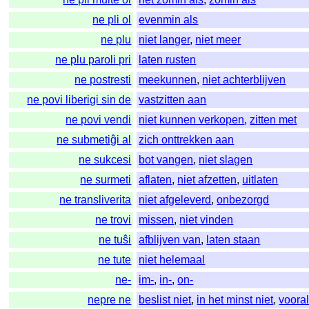
ne pli ol
evenmin als
ne plu
niet langer
,
niet meer
ne plu paroli pri
laten rusten
ne postresti
meekunnen
,
niet achterblijven
ne povi liberigi sin de
vastzitten aan
ne povi vendi
niet kunnen verkopen
,
zitten met
ne submetiĝi al
zich onttrekken aan
ne sukcesi
bot vangen
,
niet slagen
ne surmeti
aflaten
,
niet afzetten
,
uitlaten
ne transliverita
niet afgeleverd
,
onbezorgd
ne trovi
missen
,
niet vinden
ne tuŝi
afblijven van
,
laten staan
ne tute
niet helemaal
ne-
im-
,
in-
,
on-
nepre ne
beslist niet
,
in het minst niet
,
vooral