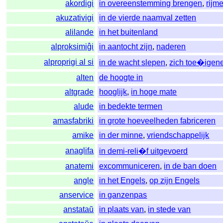
akordigi
in overeenstemming brengen
,
rijm
akuzativigi
in de vierde naamval zetten
alilande
in het buitenland
alproksimiĝi
in aantocht zijn
,
naderen
alproprigi al si
in de wacht slepen
,
zich toe�igen
alten
de hoogte in
altgrade
hooglijk
,
in hoge mate
alude
in bedekte termen
amasfabriki
in grote hoeveelheden fabriceren
amike
in der minne
,
vriendschappelijk
anaglifa
in demi-reli�f uitgevoerd
anatemi
excommuniceren
,
in de ban doen
angle
in het Engels
,
op zijn Engels
anservice
in ganzenpas
anstataŭ
in plaats van
,
in stede van