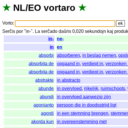
★
NL
/
EO
vortaro
★
Vorto
:
Serĉis
por
"
in-".
La
serĉado
daŭris
0,020
sekundojn
kaj
produk
in-
ne-
in
en
absorbi
absorberen
,
in beslag nemen
,
opsl
absorbita de
opgaand in
,
verdiept in
,
verzonken 
absorbita de
opgaand in
,
verdiept in
,
verzonken 
abstrakte
in abstracto
abunde
in overvloed
,
rijkelijk
,
ruimschoots
,
abundi
in overvloed aanwezig zijn
agonianto
persoon die in doodsstrijd ligt
agordi
in een stemming brengen
,
stemme
akorda kun
in overeenstemming met