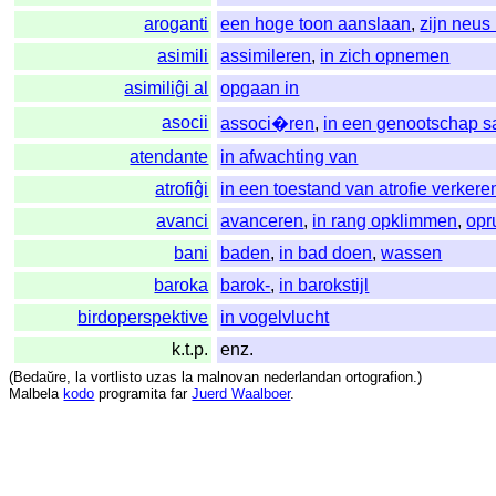
aroganti
een hoge toon aanslaan
,
zijn neus
asimili
assimileren
,
in zich opnemen
asimiliĝi al
opgaan in
asocii
associ�ren
,
in een genootschap 
atendante
in afwachting van
atrofiĝi
in een toestand van atrofie verkere
avanci
avanceren
,
in rang opklimmen
,
opr
bani
baden
,
in bad doen
,
wassen
baroka
barok-
,
in barokstijl
birdoperspektive
in vogelvlucht
k.t.p.
enz.
(
Bedaŭre
,
la
vortlisto
uzas
la
malnovan
nederlandan
ortografion
.)
Malbela
kodo
programita
far
Juerd Waalboer
.