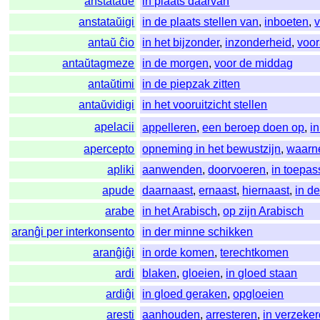
anstataŭe
in plaats daarvan
anstataŭigi
in de plaats stellen van
,
inboeten
,
antaŭ ĉio
in het bijzonder
,
inzonderheid
,
voor
antaŭtagmeze
in de morgen
,
voor de middag
antaŭtimi
in de piepzak zitten
antaŭvidigi
in het vooruitzicht stellen
apelacii
appelleren
,
een beroep doen op
,
i
apercepto
opneming in het bewustzijn
,
waarn
apliki
aanwenden
,
doorvoeren
,
in toepa
apude
daarnaast
,
ernaast
,
hiernaast
,
in d
arabe
in het Arabisch
,
op zijn Arabisch
aranĝi per interkonsento
in der minne schikken
aranĝiĝi
in orde komen
,
terechtkomen
ardi
blaken
,
gloeien
,
in gloed staan
ardiĝi
in gloed geraken
,
opgloeien
aresti
aanhouden
,
arresteren
,
in verzeke