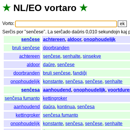
★
NL
/
EO
vortaro
★
Vorto
:
Serĉis
por
"
senĉese".
La
serĉado
daŭris
0,010
sekundojn
kaj
senĉese
achtereen
,
aldoor
,
onophoudelijk
bruli senĉese
doorbranden
achtereen
senĉese
,
senhalte
,
sinsekve
aldoor
daŭre
,
senĉese
doorbranden
bruli senĉese
,
fandiĝi
onophoudelijk
konstante
,
senĉesa
,
senĉese
,
senhalte
senĉesa
aanhoudend
,
onophoudelijk
,
voortdur
senĉesa fumanto
kettingroker
aanhoudend
daŭra
,
kontinua
,
senĉesa
kettingroker
senĉesa fumanto
onophoudelijk
konstante
,
senĉesa
,
senĉese
,
senhalte