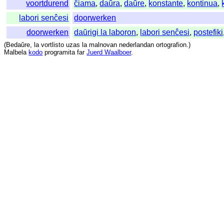
voortdurend
ĉiama
,
daŭra
,
daŭre
,
konstante
,
kontinua
,
labori senĉesi
doorwerken
doorwerken
daŭrigi la laboron
,
labori senĉesi
,
postefiki
(
Bedaŭre
,
la
vortlisto
uzas
la
malnovan
nederlandan
ortografion
.)
Malbela
kodo
programita
far
Juerd Waalboer
.