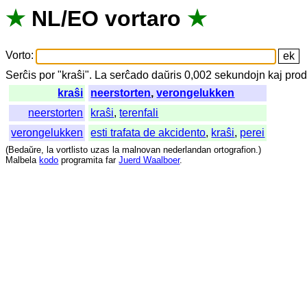
★
NL
/
EO
vortaro
★
Vorto
:
Serĉis
por
"
kraŝi".
La
serĉado
daŭris
0,002
sekundojn
kaj
prod
kraŝi
neerstorten
,
verongelukken
neerstorten
kraŝi
,
terenfali
verongelukken
esti trafata de akcidento
,
kraŝi
,
perei
(
Bedaŭre
,
la
vortlisto
uzas
la
malnovan
nederlandan
ortografion
.)
Malbela
kodo
programita
far
Juerd Waalboer
.