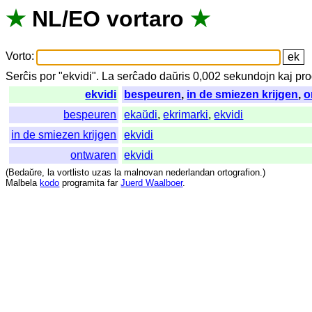
★
NL
/
EO
vortaro
★
Vorto
:
Serĉis
por
"
ekvidi".
La
serĉado
daŭris
0,002
sekundojn
kaj
pro
ekvidi
bespeuren
,
in de smiezen krijgen
,
o
bespeuren
ekaŭdi
,
ekrimarki
,
ekvidi
in de smiezen krijgen
ekvidi
ontwaren
ekvidi
(
Bedaŭre
,
la
vortlisto
uzas
la
malnovan
nederlandan
ortografion
.)
Malbela
kodo
programita
far
Juerd Waalboer
.