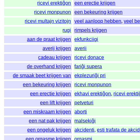
ricevi erektiĝon
een erectie krijgen
ricevi monpunon
een bekeuring krijgen
ricevi multajn vizitojn
veel aanloop hebben
,
veel be
rugi
rimpels krijgen
aan de praat krijgen
ekfunkciigi
averij krijgen
averii
cadeau krijgen
ricevi donace
de overhand krijgen
fariĝi supera
de smaak beet krijgen van
ekplezuriĝi pri
een bekeuring krijgen
ricevi monpunon
een erectie krijgen
ekhavi erektiĝon
,
ricevi erekt
een lift krijgen
petveturi
een miskraam krijgen
aborti
een nat pak krijgen
malsekiĝi
een ongeluk krijgen
akcidenti
,
esti trafata de akci
een orgasme krijgen
orgasmi