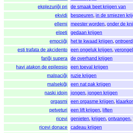
ekplezuriĝi pri
de smaak beet krijgen van
ekvidi
bespeuren
,
in de smiezen kri
ellerni
meester worden
,
onder de kni
elpeti
gedaan krijgen
emociiĝi
het te kwaad krijgen
,
ontroer
esti trafata de akcidento
een ongeluk krijgen
,
veronge
fariĝi supera
de overhand krijgen
havi atakon de epilepsio
een toeval krijgen
malpaciĝi
ruzie krijgen
malsekiĝi
een nat pak krijgen
naski idojn
jongen
,
jongen krijgen
orgasmi
een orgasme krijgen
,
klaark
petveturi
een lift krijgen
,
liften
ricevi
genieten
,
krijgen
,
ontvangen
,
ricevi donace
cadeau krijgen