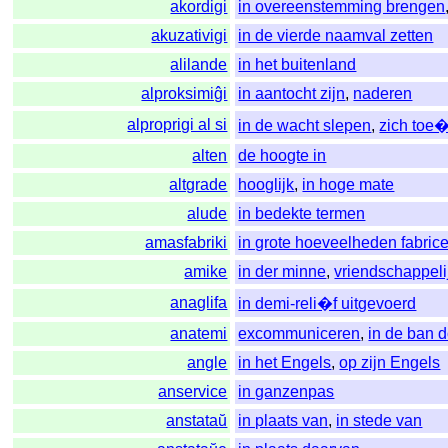
akordigi
in overeenstemming brengen
akuzativigi
in de vierde naamval zetten
alilande
in het buitenland
alproksimiĝi
in aantocht zijn
,
naderen
alproprigi al si
in de wacht slepen
,
zich toe
alten
de hoogte in
altgrade
hooglijk
,
in hoge mate
alude
in bedekte termen
amasfabriki
in grote hoeveelheden fabric
amike
in der minne
,
vriendschappeli
anaglifa
in demi-reli�f uitgevoerd
anatemi
excommuniceren
,
in de ban 
angle
in het Engels
,
op zijn Engels
anservice
in ganzenpas
anstataŭ
in plaats van
,
in stede van