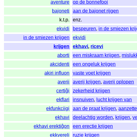
aventure
op de bonnefooi
bajoneti
aan de bajonet rijgen
k.t.p.
enz.
ekvidi
bespeuren
,
in de smiezen kri
in de smiezen krijgen
ekvidi
krijgen
ekhavi
,
ricevi
aborti
een miskraam krijgen
,
misluk
akcidenti
een ongeluk krijgen
akiri influon
vaste voet krijgen
averii
averij krijgen
,
averij oplopen
certiĝi
zekerheid krijgen
ekflari
insnuiven
,
lucht krijgen van
ekfunkciigi
aan de praat krijgen
,
aanzett
ekhavi
deelachtig worden
,
krijgen
,
ve
ekhavi erektiĝon
een erectie krijgen
ekkvereli
ruzie krijgen