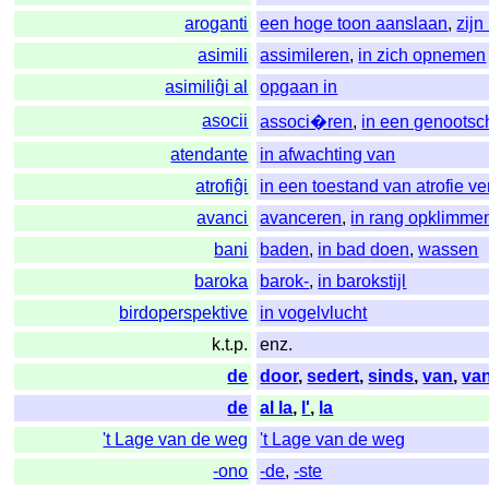
aroganti
een hoge toon aanslaan
,
zijn
asimili
assimileren
,
in zich opnemen
asimiliĝi al
opgaan in
asocii
associ�ren
,
in een genoots
atendante
in afwachting van
atrofiĝi
in een toestand van atrofie v
avanci
avanceren
,
in rang opklimme
bani
baden
,
in bad doen
,
wassen
baroka
barok-
,
in barokstijl
birdoperspektive
in vogelvlucht
k.t.p.
enz.
de
door
,
sedert
,
sinds
,
van
,
va
de
al la
,
l'
,
la
't Lage van de weg
't Lage van de weg
-ono
-de
,
-ste