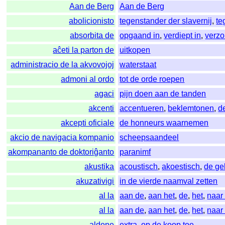
Aan de Berg
Aan de Berg
abolicionisto
tegenstander der slavernij
,
te
absorbita de
opgaand in
,
verdiept in
,
verzo
aĉeti la parton de
uitkopen
administracio de la akvovojoj
waterstaat
admoni al ordo
tot de orde roepen
agaci
pijn doen aan de tanden
akcenti
accentueren
,
beklemtonen
,
d
akcepti oficiale
de honneurs waarnemen
akcio de navigacia kompanio
scheepsaandeel
akompananto de doktoriĝanto
paranimf
akustika
acoustisch
,
akoestisch
,
de ge
akuzativigi
in de vierde naamval zetten
al la
aan de
,
aan het
,
de
,
het
,
naar
al la
aan de
,
aan het
,
de
,
het
,
naar
aldone
extra
,
op de koop toe