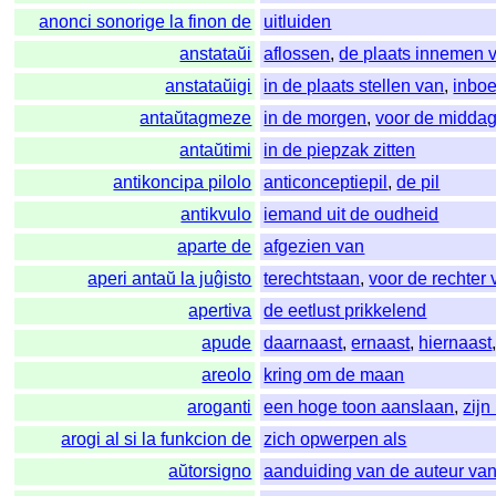
anonci sonorige la finon de
uitluiden
anstataŭi
aflossen
,
de plaats innemen 
anstataŭigi
in de plaats stellen van
,
inbo
antaŭtagmeze
in de morgen
,
voor de midda
antaŭtimi
in de piepzak zitten
antikoncipa pilolo
anticonceptiepil
,
de pil
antikvulo
iemand uit de oudheid
aparte de
afgezien van
aperi antaŭ la juĝisto
terechtstaan
,
voor de rechter 
apertiva
de eetlust prikkelend
apude
daarnaast
,
ernaast
,
hiernaast
areolo
kring om de maan
aroganti
een hoge toon aanslaan
,
zijn
arogi al si la funkcion de
zich opwerpen als
aŭtorsigno
aanduiding van de auteur van