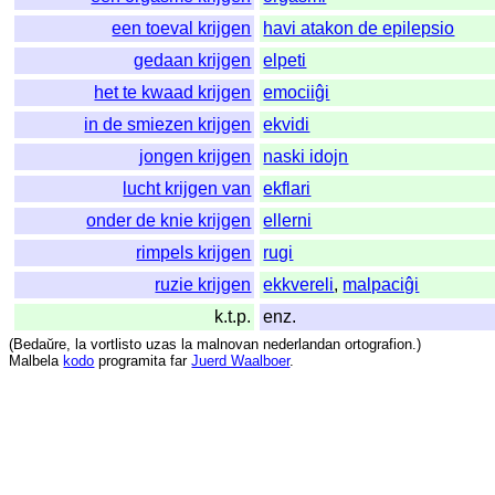
een toeval krijgen
havi atakon de epilepsio
gedaan krijgen
elpeti
het te kwaad krijgen
emociiĝi
in de smiezen krijgen
ekvidi
jongen krijgen
naski idojn
lucht krijgen van
ekflari
onder de knie krijgen
ellerni
rimpels krijgen
rugi
ruzie krijgen
ekkvereli
,
malpaciĝi
k.t.p.
enz.
(
Bedaŭre
,
la
vortlisto
uzas
la
malnovan
nederlandan
ortografion
.)
Malbela
kodo
programita
far
Juerd Waalboer
.