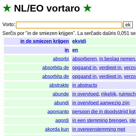
★
NL
/
EO
vortaro
★
Vorto
:
Serĉis
por
"
in de smiezen krijgen".
La
serĉado
daŭris
0,051
se
in de smiezen krijgen
ekvidi
in
en
absorbi
absorberen
,
in beslag nemen
absorbita de
opgaand in
,
verdiept in
,
verzo
absorbita de
opgaand in
,
verdiept in
,
verzo
abstrakte
in abstracto
abunde
in overvloed
,
rijkelijk
,
ruimsch
abundi
in overvloed aanwezig zijn
agonianto
persoon die in doodsstrijd ligt
agordi
in een stemming brengen
,
st
akorda kun
in overeenstemming met