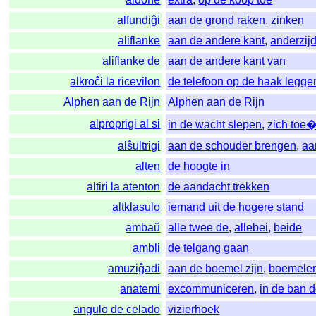
alfundiĝi
aan de grond raken
,
zinken
aliflanke
aan de andere kant
,
anderzij
aliflanke de
aan de andere kant van
alkroĉi la ricevilon
de telefoon op de haak legge
Alphen aan de Rijn
Alphen aan de Rijn
alproprigi al si
in de wacht slepen
,
zich toe
alŝultrigi
aan de schouder brengen
,
aa
alten
de hoogte in
altiri la atenton
de aandacht trekken
altklasulo
iemand uit de hogere stand
ambaŭ
alle twee de
,
allebei
,
beide
ambli
de telgang gaan
amuziĝadi
aan de boemel zijn
,
boemele
anatemi
excommuniceren
,
in de ban 
angulo de celado
vizierhoek