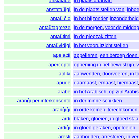
anstataŭe
in plaats daarvan
anstataŭigi
in de plaats stellen van
,
inbo
antaŭ ĉio
in het bijzonder
,
inzonderheid
antaŭtagmeze
in de morgen
,
voor de midda
antaŭtimi
in de piepzak zitten
antaŭvidigi
in het vooruitzicht stellen
apelacii
appelleren
,
een beroep doen
apercepto
opneming in het bewustzijn
,
apliki
aanwenden
,
doorvoeren
,
in 
apude
daarnaast
,
ernaast
,
hiernaast
arabe
in het Arabisch
,
op zijn Arabi
aranĝi per interkonsento
in der minne schikken
aranĝiĝi
in orde komen
,
terechtkomen
ardi
blaken
,
gloeien
,
in gloed sta
ardiĝi
in gloed geraken
,
opgloeien
aresti
aanhouden
,
arresteren
,
in ve