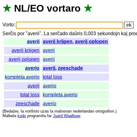
★
NL
/
EO
vortaro
★
Vorto
:
Serĉis
por
"
averii".
La
serĉado
daŭris
0,003
sekundojn
kaj
pro
averii
averij krijgen
,
averij oplopen
averij krijgen
averii
averij oplopen
averii
averio
averij
,
zeeschade
kompleta averio
total loss
averij
averio
total loss
kompleta averio
zeeschade
averio
(
Bedaŭre
,
la
vortlisto
uzas
la
malnovan
nederlandan
ortografion
.)
Malbela
kodo
programita
far
Juerd Waalboer
.