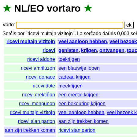
★
NL
/
EO
vortaro
★
Vorto
:
Serĉis
por
"
ricevi multajn vizitojn".
La
serĉado
daŭris
0,003
se
ricevi multajn vizitojn
veel aanloop hebben
,
veel bezoek
ricevi
genieten
,
krijgen
,
ontvangen
,
tou
ricevi aldone
toekrijgen
ricevi amrifuzon
een blauwtje lopen
ricevi donace
cadeau krijgen
ricevi dote
meekrijgen
ricevi erektiĝon
een erectie krijgen
ricevi monpunon
een bekeuring krijgen
ricevi multajn vizitojn
veel aanloop hebben
,
veel bezoek k
ricevi sian parton
aan zijn trekken komen
aan zijn trekken komen
ricevi sian parton