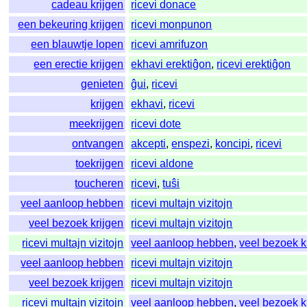
cadeau krijgen
ricevi donace
een bekeuring krijgen
ricevi monpunon
een blauwtje lopen
ricevi amrifuzon
een erectie krijgen
ekhavi erektiĝon
,
ricevi erektiĝon
genieten
ĝui
,
ricevi
krijgen
ekhavi
,
ricevi
meekrijgen
ricevi dote
ontvangen
akcepti
,
enspezi
,
koncipi
,
ricevi
toekrijgen
ricevi aldone
toucheren
ricevi
,
tuŝi
veel aanloop hebben
ricevi multajn vizitojn
veel bezoek krijgen
ricevi multajn vizitojn
ricevi multajn vizitojn
veel aanloop hebben
,
veel bezoek k
veel aanloop hebben
ricevi multajn vizitojn
veel bezoek krijgen
ricevi multajn vizitojn
ricevi multajn vizitojn
veel aanloop hebben
,
veel bezoek k