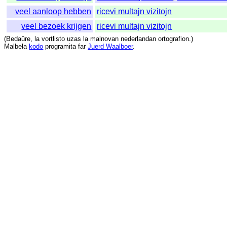
veel aanloop hebben
ricevi multajn vizitojn
veel bezoek krijgen
ricevi multajn vizitojn
(
Bedaŭre
,
la
vortlisto
uzas
la
malnovan
nederlandan
ortografion
.)
Malbela
kodo
programita
far
Juerd Waalboer
.