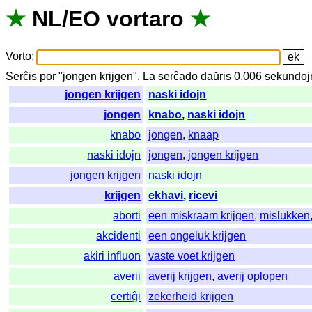
★
NL
/
EO
vortaro
★
Vorto
:
Serĉis
por
"
jongen krijgen".
La
serĉado
daŭris
0,006
sekundoj
jongen krijgen
naski idojn
jongen
knabo
,
naski idojn
knabo
jongen
,
knaap
naski idojn
jongen
,
jongen krijgen
jongen krijgen
naski idojn
krijgen
ekhavi
,
ricevi
aborti
een miskraam krijgen
,
mislukken
akcidenti
een ongeluk krijgen
akiri influon
vaste voet krijgen
averii
averij krijgen
,
averij oplopen
certiĝi
zekerheid krijgen