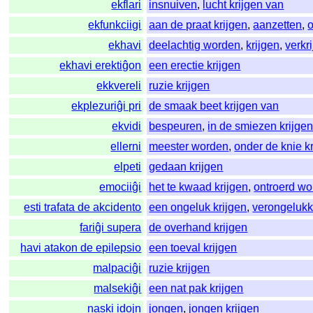
ekflari
insnuiven
,
lucht krijgen van
ekfunkciigi
aan de praat krijgen
,
aanzetten
,
ekhavi
deelachtig worden
,
krijgen
,
verkr
ekhavi erektiĝon
een erectie krijgen
ekkvereli
ruzie krijgen
ekplezuriĝi pri
de smaak beet krijgen van
ekvidi
bespeuren
,
in de smiezen krijge
ellerni
meester worden
,
onder de knie k
elpeti
gedaan krijgen
emociiĝi
het te kwaad krijgen
,
ontroerd w
esti trafata de akcidento
een ongeluk krijgen
,
verongeluk
fariĝi supera
de overhand krijgen
havi atakon de epilepsio
een toeval krijgen
malpaciĝi
ruzie krijgen
malsekiĝi
een nat pak krijgen
naski idojn
jongen
,
jongen krijgen