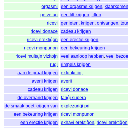
orgasmi
een orgasme krijgen
,
klaarkome
petveturi
een lift krijgen
,
liften
ricevi
genieten
,
krijgen
,
ontvangen
,
tou
ricevi donace
cadeau krijgen
ricevi erektiĝon
een erectie krijgen
ricevi monpunon
een bekeuring krijgen
ricevi multajn vizitojn
veel aanloop hebben
,
veel bezoe
rugi
rimpels krijgen
aan de praat krijgen
ekfunkciigi
averij krijgen
averii
cadeau krijgen
ricevi donace
de overhand krijgen
fariĝi supera
de smaak beet krijgen van
ekplezuriĝi pri
een bekeuring krijgen
ricevi monpunon
een erectie krijgen
ekhavi erektiĝon
,
ricevi erektiĝon