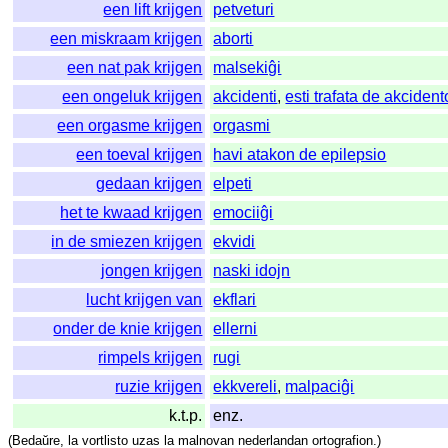
een lift krijgen
petveturi
een miskraam krijgen
aborti
een nat pak krijgen
malsekiĝi
een ongeluk krijgen
akcidenti
,
esti trafata de akcident
een orgasme krijgen
orgasmi
een toeval krijgen
havi atakon de epilepsio
gedaan krijgen
elpeti
het te kwaad krijgen
emociiĝi
in de smiezen krijgen
ekvidi
jongen krijgen
naski idojn
lucht krijgen van
ekflari
onder de knie krijgen
ellerni
rimpels krijgen
rugi
ruzie krijgen
ekkvereli
,
malpaciĝi
k.t.p.
enz.
(
Bedaŭre
,
la
vortlisto
uzas
la
malnovan
nederlandan
ortografion
.)