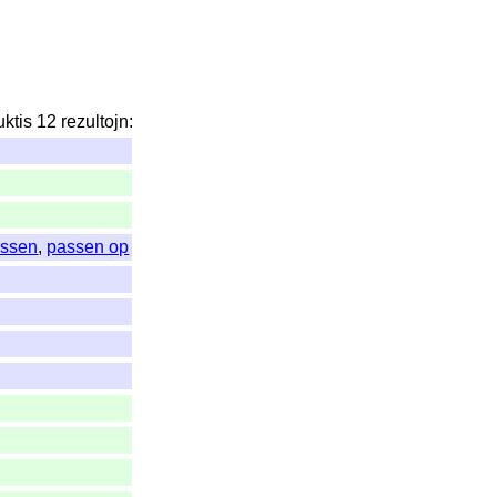
uktis
12
rezultojn
:
ssen
,
passen op