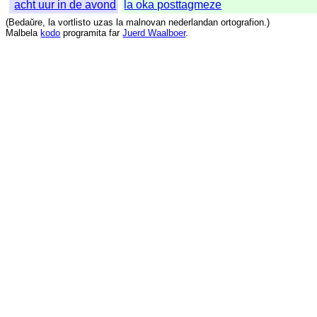
acht uur in de avond
la oka posttagmeze
(
Bedaŭre
,
la
vortlisto
uzas
la
malnovan
nederlandan
ortografion
.)
Malbela
kodo
programita
far
Juerd Waalboer
.