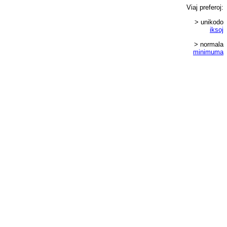
Viaj
preferoj
:
> unikodo
iksoj
> normala
minimuma