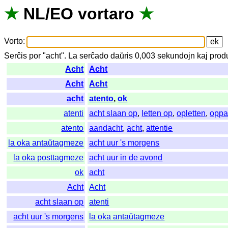
★
NL
/
EO
vortaro
★
Vorto
:
Serĉis
por
"
acht".
La
serĉado
daŭris
0,003
sekundojn
kaj
prod
Acht
Acht
Acht
Acht
acht
atento
,
ok
atenti
acht slaan op
,
letten op
,
opletten
,
oppa
atento
aandacht
,
acht
,
attentie
la oka antaŭtagmeze
acht uur 's morgens
la oka posttagmeze
acht uur in de avond
ok
acht
Acht
Acht
acht slaan op
atenti
acht uur 's morgens
la oka antaŭtagmeze