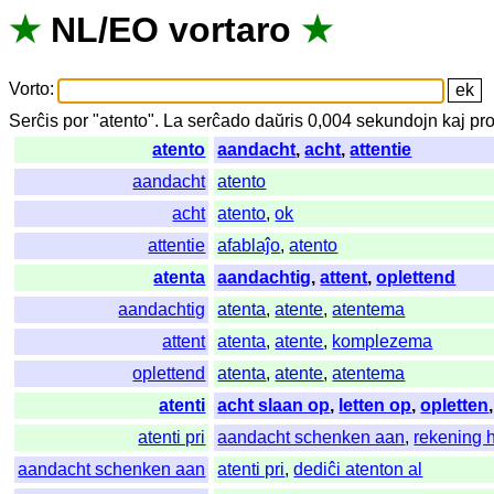
★
NL
/
EO
vortaro
★
Vorto
:
Serĉis
por
"
atento".
La
serĉado
daŭris
0,004
sekundojn
kaj
pr
atento
aandacht
,
acht
,
attentie
aandacht
atento
acht
atento
,
ok
attentie
afablaĵo
,
atento
atenta
aandachtig
,
attent
,
oplettend
aandachtig
atenta
,
atente
,
atentema
attent
atenta
,
atente
,
komplezema
oplettend
atenta
,
atente
,
atentema
atenti
acht slaan op
,
letten op
,
opletten
atenti pri
aandacht schenken aan
,
rekening 
aandacht schenken aan
atenti pri
,
dediĉi atenton al