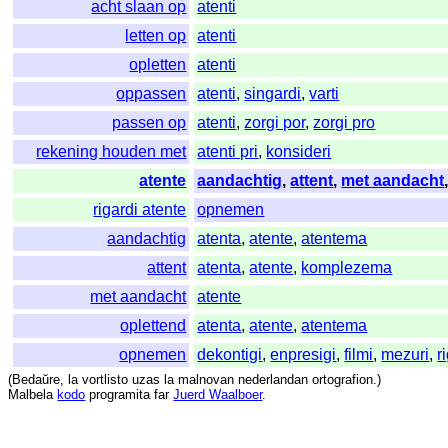
acht slaan op
atenti
letten op
atenti
opletten
atenti
oppassen
atenti
,
singardi
,
varti
passen op
atenti
,
zorgi por
,
zorgi pro
rekening houden met
atenti pri
,
konsideri
atente
aandachtig
,
attent
,
met aandacht
rigardi atente
opnemen
aandachtig
atenta
,
atente
,
atentema
attent
atenta
,
atente
,
komplezema
met aandacht
atente
oplettend
atenta
,
atente
,
atentema
opnemen
dekontigi
,
enpresigi
,
filmi
,
mezuri
,
r
(
Bedaŭre
,
la
vortlisto
uzas
la
malnovan
nederlandan
ortografion
.)
Malbela
kodo
programita
far
Juerd Waalboer
.