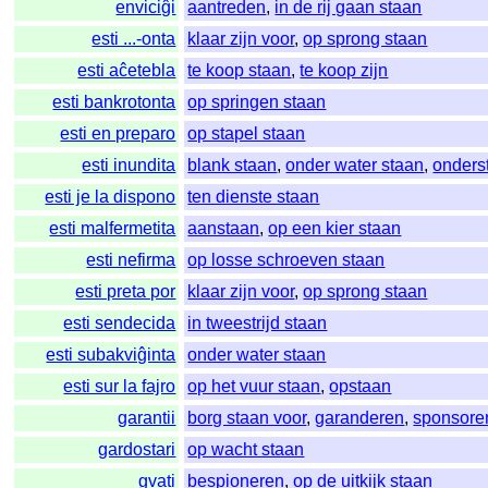
enviciĝi
aantreden
,
in de rij gaan staan
esti ...-onta
klaar zijn voor
,
op sprong staan
esti aĉetebla
te koop staan
,
te koop zijn
esti bankrotonta
op springen staan
esti en preparo
op stapel staan
esti inundita
blank staan
,
onder water staan
,
onders
esti je la dispono
ten dienste staan
esti malfermetita
aanstaan
,
op een kier staan
esti nefirma
op losse schroeven staan
esti preta por
klaar zijn voor
,
op sprong staan
esti sendecida
in tweestrijd staan
esti subakviĝinta
onder water staan
esti sur la fajro
op het vuur staan
,
opstaan
garantii
borg staan voor
,
garanderen
,
sponsore
gardostari
op wacht staan
gvati
bespioneren
,
op de uitkijk staan