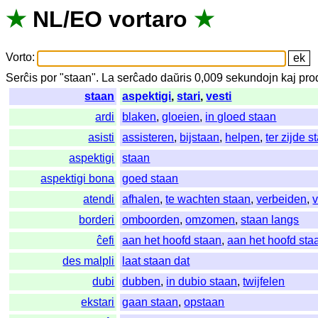
★
NL
/
EO
vortaro
★
Vorto
:
Serĉis
por
"
staan".
La
serĉado
daŭris
0,009
sekundojn
kaj
pro
staan
aspektigi
,
stari
,
vesti
ardi
blaken
,
gloeien
,
in gloed staan
asisti
assisteren
,
bijstaan
,
helpen
,
ter zijde s
aspektigi
staan
aspektigi bona
goed staan
atendi
afhalen
,
te wachten staan
,
verbeiden
,
borderi
omboorden
,
omzomen
,
staan langs
ĉefi
aan het hoofd staan
,
aan het hoofd sta
des malpli
laat staan dat
dubi
dubben
,
in dubio staan
,
twijfelen
ekstari
gaan staan
,
opstaan