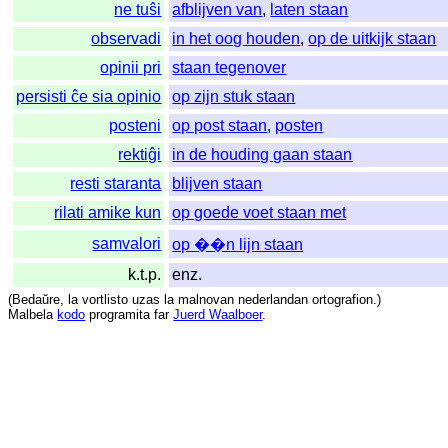
ne tuŝi
afblijven van
,
laten staan
observadi
in het oog houden
,
op de uitkijk staan
opinii pri
staan tegenover
persisti ĉe sia opinio
op zijn stuk staan
posteni
op post staan
,
posten
rektiĝi
in de houding gaan staan
resti staranta
blijven staan
rilati amike kun
op goede voet staan met
samvalori
op ��n lijn staan
k.t.p.
enz.
(
Bedaŭre
,
la
vortlisto
uzas
la
malnovan
nederlandan
ortografion
.)
Malbela
kodo
programita
far
Juerd Waalboer
.