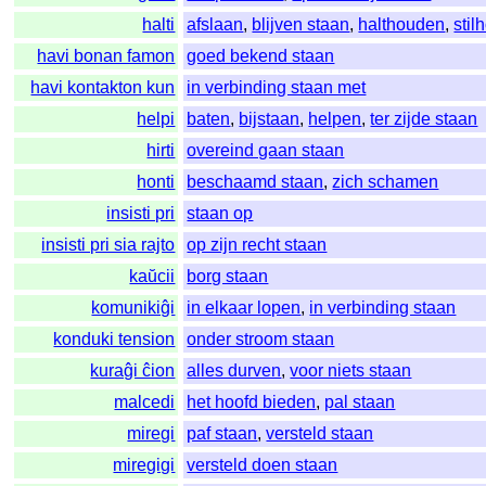
halti
afslaan
,
blijven staan
,
halthouden
,
sti
havi bonan famon
goed bekend staan
havi kontakton kun
in verbinding staan met
helpi
baten
,
bijstaan
,
helpen
,
ter zijde staan
hirti
overeind gaan staan
honti
beschaamd staan
,
zich schamen
insisti pri
staan op
insisti pri sia rajto
op zijn recht staan
kaŭcii
borg staan
komunikiĝi
in elkaar lopen
,
in verbinding staan
konduki tension
onder stroom staan
kuraĝi ĉion
alles durven
,
voor niets staan
malcedi
het hoofd bieden
,
pal staan
miregi
paf staan
,
versteld staan
miregigi
versteld doen staan