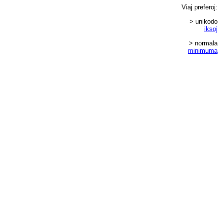
Viaj
preferoj
:
> unikodo
iksoj
> normala
minimuma