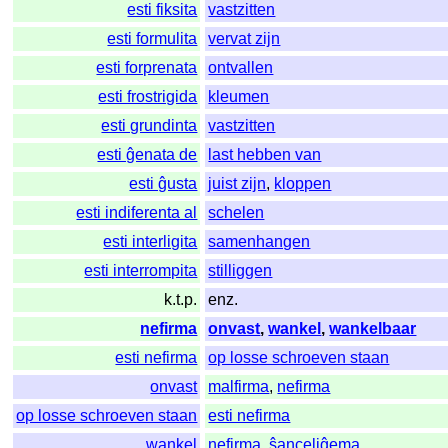
esti fiksita
vastzitten
esti formulita
vervat zijn
esti forprenata
ontvallen
esti frostrigida
kleumen
esti grundinta
vastzitten
esti ĝenata de
last hebben van
esti ĝusta
juist zijn
,
kloppen
esti indiferenta al
schelen
esti interligita
samenhangen
esti interrompita
stilliggen
k.t.p.
enz.
nefirma
onvast
,
wankel
,
wankelbaar
esti nefirma
op losse schroeven staan
onvast
malfirma
,
nefirma
op losse schroeven staan
esti nefirma
wankel
nefirma
,
ŝanceliĝema