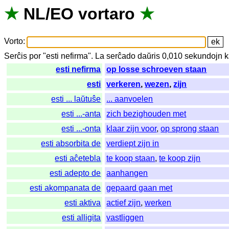
★
NL
/
EO
vortaro
★
Vorto
:
Serĉis
por
"
esti nefirma".
La
serĉado
daŭris
0,010
sekundojn
k
esti nefirma
op losse schroeven staan
esti
verkeren
,
wezen
,
zijn
esti ... laŭtuŝe
... aanvoelen
esti ...-anta
zich bezighouden met
esti ...-onta
klaar zijn voor
,
op sprong staan
esti absorbita de
verdiept zijn in
esti aĉetebla
te koop staan
,
te koop zijn
esti adepto de
aanhangen
esti akompanata de
gepaard gaan met
esti aktiva
actief zijn
,
werken
esti alligita
vastliggen