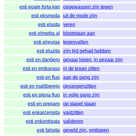
esti egale forta kiel
opgewassen zijn tegen
esti eksmoda
uit de mode zijn
esti elasta
veren
esti elmetita al
blootstaan aan
esti elreviga
tegenvallen
esti eluzita
zijn tijd gehad hebben
esti en danĝero
gevaar lopen
,
in gevaar zijn
esti en embaraso
in de knoei zitten
esti en fluo
aan de gang zijn
esti en malliberejo
gevangenzitten
esti en plena fluo
in volle gang zijn
esti en preparo
op stapel staan
esti enkarcerigita
vastzitten
esti enkontigata
valideren
esti faligita
geveld zijn
,
omliggen