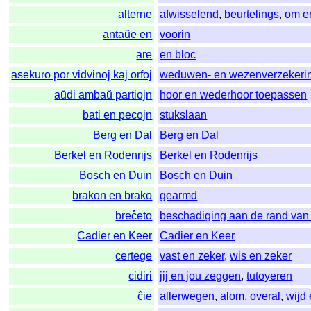
alterne
afwisselend
,
beurtelings
,
om e
antaŭe en
voorin
are
en bloc
asekuro por vidvinoj kaj orfoj
weduwen- en wezenverzekeri
aŭdi ambaŭ partiojn
hoor en wederhoor toepassen
bati en pecojn
stukslaan
Berg en Dal
Berg en Dal
Berkel en Rodenrijs
Berkel en Rodenrijs
Bosch en Duin
Bosch en Duin
brakon en brako
gearmd
breĉeto
beschadiging aan de rand van
Cadier en Keer
Cadier en Keer
certege
vast en zeker
,
wis en zeker
cidiri
jij en jou zeggen
,
tutoyeren
ĉie
allerwegen
,
alom
,
overal
,
wijd 