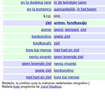
en la dudekaj jaroj
in de twintiger jaren
en la komenco
aanvankelijk
,
in het begin
k.t.p.
enz.
ziel
animo
,
fundkavaĵo
animo
geest
,
gemoed
,
ziel
bonkorulino
goeie ziel
fundkavaĵo
ziel
kore kaj mense
met hart en ziel
neniu vivanto
geen levende ziel
geen levende ziel
neniu vivanto
goeie ziel
bonkorulino
met hart en ziel
kore kaj mense
(
Bedaŭre
,
la
vortlisto
uzas
la
malnovan
nederlandan
ortografion
.)
Malbela
kodo
programita
far
Juerd Waalboer
.