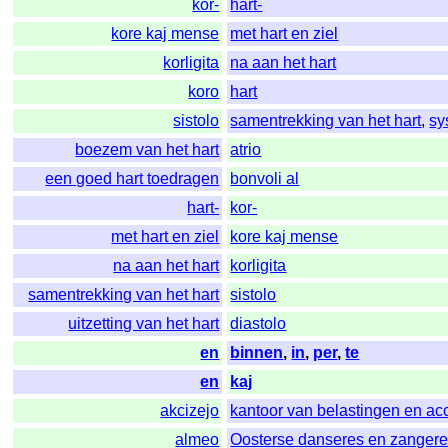
kor-
hart-
kore kaj mense
met hart en ziel
korligita
na aan het hart
koro
hart
sistolo
samentrekking van het hart
,
sy
boezem van het hart
atrio
een goed hart toedragen
bonvoli al
hart-
kor-
met hart en ziel
kore kaj mense
na aan het hart
korligita
samentrekking van het hart
sistolo
uitzetting van het hart
diastolo
en
binnen
,
in
,
per
,
te
en
kaj
akcizejo
kantoor van belastingen en ac
almeo
Oosterse danseres en zanger