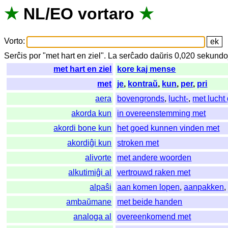
★
NL
/
EO
vortaro
★
Vorto
:
Serĉis
por
"
met hart en ziel".
La
serĉado
daŭris
0,020
sekundo
met hart en ziel
kore kaj mense
met
je
,
kontraŭ
,
kun
,
per
,
pri
aera
bovengronds
,
lucht-
,
met lucht
akorda kun
in overeenstemming met
akordi bone kun
het goed kunnen vinden met
akordiĝi kun
stroken met
alivorte
met andere woorden
alkutimiĝi al
vertrouwd raken met
alpaŝi
aan komen lopen
,
aanpakken
ambaŭmane
met beide handen
analoga al
overeenkomend met