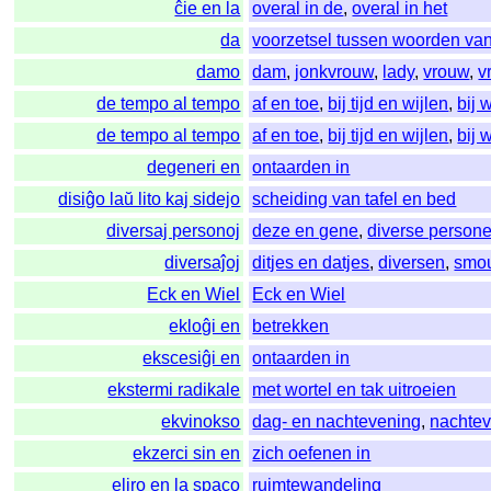
ĉie en la
overal in de
,
overal in het
da
voorzetsel tussen woorden va
damo
dam
,
jonkvrouw
,
lady
,
vrouw
,
v
de tempo al tempo
af en toe
,
bij tijd en wijlen
,
bij 
de tempo al tempo
af en toe
,
bij tijd en wijlen
,
bij 
degeneri en
ontaarden in
disiĝo laŭ lito kaj sidejo
scheiding van tafel en bed
diversaj personoj
deze en gene
,
diverse person
diversaĵoj
ditjes en datjes
,
diversen
,
smo
Eck en Wiel
Eck en Wiel
ekloĝi en
betrekken
ekscesiĝi en
ontaarden in
ekstermi radikale
met wortel en tak uitroeien
ekvinokso
dag- en nachtevening
,
nachte
ekzerci sin en
zich oefenen in
eliro en la spaco
ruimtewandeling