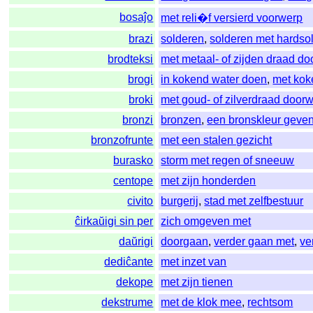
bosaĵo
met reli�f versierd voorwerp
brazi
solderen
,
solderen met hardso
brodteksi
met metaal- of zijden draad d
brogi
in kokend water doen
,
met kok
broki
met goud- of zilverdraad door
bronzi
bronzen
,
een bronskleur geve
bronzofrunte
met een stalen gezicht
burasko
storm met regen of sneeuw
centope
met zijn honderden
civito
burgerij
,
stad met zelfbestuur
ĉirkaŭigi sin per
zich omgeven met
daŭrigi
doorgaan
,
verder gaan met
,
ve
dediĉante
met inzet van
dekope
met zijn tienen
dekstrume
met de klok mee
,
rechtsom