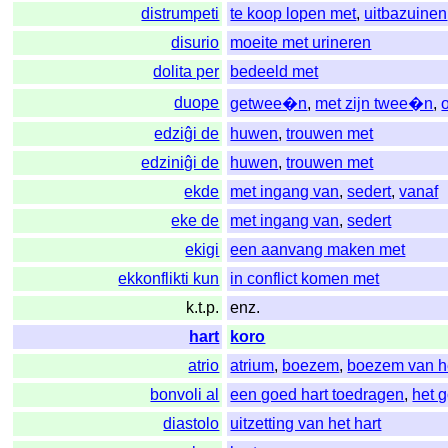
distrumpeti
te koop lopen met
,
uitbazuinen
disurio
moeite met urineren
dolita per
bedeeld met
duope
getwee�n
,
met zijn twee�n
,
edziĝi de
huwen
,
trouwen met
edziniĝi de
huwen
,
trouwen met
ekde
met ingang van
,
sedert
,
vanaf
eke de
met ingang van
,
sedert
ekigi
een aanvang maken met
ekkonflikti kun
in conflict komen met
k.t.p.
enz.
hart
koro
atrio
atrium
,
boezem
,
boezem van he
bonvoli al
een goed hart toedragen
,
het 
diastolo
uitzetting van het hart