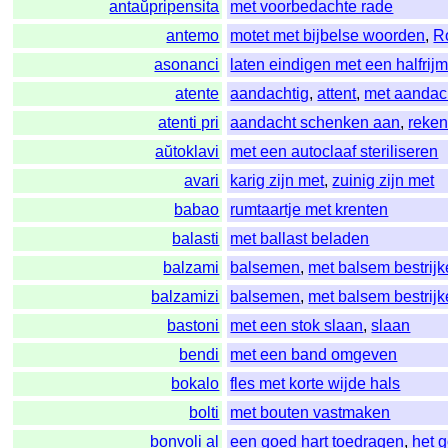
antaŭpripensita
met voorbedachte rade
antemo
motet met bijbelse woorden
,
R
asonanci
laten eindigen met een halfrij
atente
aandachtig
,
attent
,
met aandac
atenti pri
aandacht schenken aan
,
reken
aŭtoklavi
met een autoclaaf steriliseren
avari
karig zijn met
,
zuinig zijn met
babao
rumtaartje met krenten
balasti
met ballast beladen
balzami
balsemen
,
met balsem bestrij
balzamizi
balsemen
,
met balsem bestrij
bastoni
met een stok slaan
,
slaan
bendi
met een band omgeven
bokalo
fles met korte wijde hals
bolti
met bouten vastmaken
bonvoli al
een goed hart toedragen
,
het 