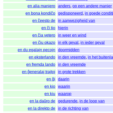
en alia maniero
anders
,
op een andere manier
en bona kondiĉo
gedisponeerd
,
in goede condit
en ĉeesto de
in aanwezigheid van
en ĉi tio
hierin
en ĉia vetero
in weer en wind
en ĉiu okazo
in elk geval
,
in ieder geval
en du egalajn pecojn
doormidden
en eksterlando
in den vreemde
,
in het buitenl
en fremda lando
in den vreemde
en ĝeneralaj trajtoj
in grote trekken
en ĝi
daarin
en kio
waarin
en kiu
waarop
en la daŭro de
gedurende
,
in de loop van
en la direkto de
in de richting van