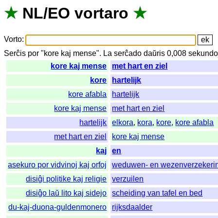
★
NL
/
EO
vortaro
★
Vorto
:
Serĉis
por
"
kore kaj mense".
La
serĉado
daŭris
0,008
sekundo
kore kaj mense
met hart en ziel
kore
hartelijk
kore afabla
hartelijk
kore kaj mense
met hart en ziel
hartelijk
elkora
,
kora
,
kore
,
kore afabla
met hart en ziel
kore kaj mense
kaj
en
asekuro por vidvinoj kaj orfoj
weduwen- en wezenverzekeri
disiĝi politike kaj religie
verzuilen
disiĝo laŭ lito kaj sidejo
scheiding van tafel en bed
du-kaj-duona-guldenmonero
rijksdaalder