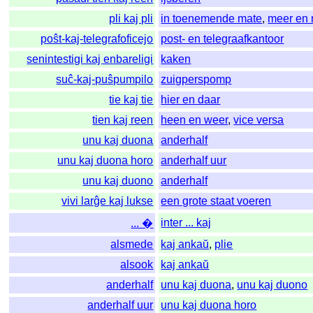
pli kaj pli
in toenemende mate
,
meer en
poŝt-kaj-telegrafoficejo
post- en telegraafkantoor
senintestigi kaj enbareligi
kaken
suĉ-kaj-puŝpumpilo
zuigperspomp
tie kaj tie
hier en daar
tien kaj reen
heen en weer
,
vice versa
unu kaj duona
anderhalf
unu kaj duona horo
anderhalf uur
unu kaj duono
anderhalf
vivi larĝe kaj lukse
een grote staat voeren
inter ... kaj
... �
alsmede
kaj ankaŭ
,
plie
alsook
kaj ankaŭ
anderhalf
unu kaj duona
,
unu kaj duono
anderhalf uur
unu kaj duona horo