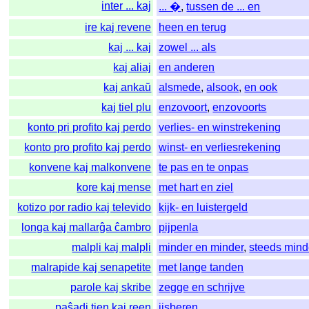
inter ... kaj
... �
,
tussen de ... en
ire kaj revene
heen en terug
kaj ... kaj
zowel ... als
kaj aliaj
en anderen
kaj ankaŭ
alsmede
,
alsook
,
en ook
kaj tiel plu
enzovoort
,
enzovoorts
konto pri profito kaj perdo
verlies- en winstrekening
konto pro profito kaj perdo
winst- en verliesrekening
konvene kaj malkonvene
te pas en te onpas
kore kaj mense
met hart en ziel
kotizo por radio kaj televido
kijk- en luistergeld
longa kaj mallarĝa ĉambro
pijpenla
malpli kaj malpli
minder en minder
,
steeds mind
malrapide kaj senapetite
met lange tanden
parole kaj skribe
zegge en schrijve
paŝadi tien kaj reen
ijsberen