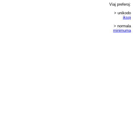
Viaj
preferoj
:
> unikodo
iksoj
> normala
minimuma