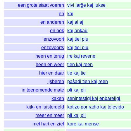
een grote staat voeren
vivi larĝe kaj lukse
en
kaj
en anderen
kaj aliaj
en ook
kaj ankaŭ
enzovoort
kaj tiel plu
enzovoorts
kaj tiel plu
heen en terug
ire kaj revene
heen en weer
tien kaj reen
hier en daar
tie kaj tie
ijsberen
paŝadi tien kaj reen
in toenemende mate
pli kaj pli
kaken
senintestigi kaj enbareligi
kijk- en luistergeld
kotizo por radio kaj televido
meer en meer
pli kaj pli
met hart en ziel
kore kaj mense