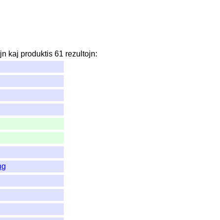
jn
kaj
produktis
61
rezultojn
:
ng