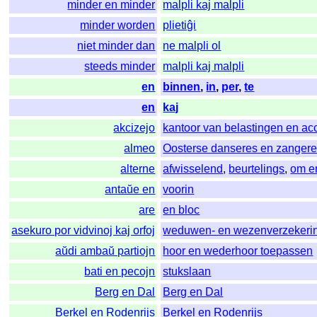
minder en minder
malpli kaj malpli
minder worden
plietiĝi
niet minder dan
ne malpli ol
steeds minder
malpli kaj malpli
en
binnen
,
in
,
per
,
te
en
kaj
akcizejo
kantoor van belastingen en ac
almeo
Oosterse danseres en zanger
alterne
afwisselend
,
beurtelings
,
om e
antaŭe en
voorin
are
en bloc
asekuro por vidvinoj kaj orfoj
weduwen- en wezenverzekeri
aŭdi ambaŭ partiojn
hoor en wederhoor toepassen
bati en pecojn
stukslaan
Berg en Dal
Berg en Dal
Berkel en Rodenrijs
Berkel en Rodenrijs