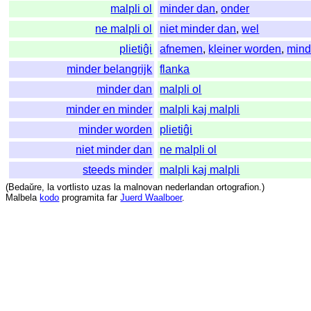
malpli ol
minder dan
,
onder
ne malpli ol
niet minder dan
,
wel
plietiĝi
afnemen
,
kleiner worden
,
mind
minder belangrijk
flanka
minder dan
malpli ol
minder en minder
malpli kaj malpli
minder worden
plietiĝi
niet minder dan
ne malpli ol
steeds minder
malpli kaj malpli
(
Bedaŭre
,
la
vortlisto
uzas
la
malnovan
nederlandan
ortografion
.)
Malbela
kodo
programita
far
Juerd Waalboer
.