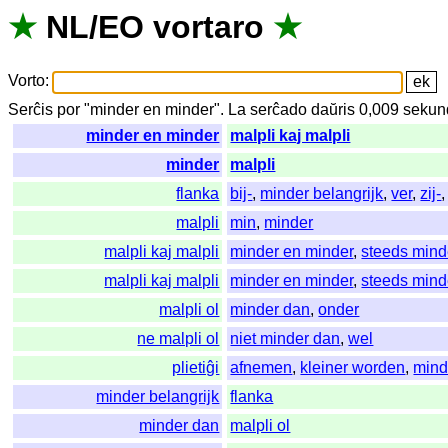
★
NL
/
EO
vortaro
★
Vorto
:
Serĉis
por
"
minder en minder".
La
serĉado
daŭris
0,009
sekun
minder en minder
malpli kaj malpli
minder
malpli
flanka
bij-
,
minder belangrijk
,
ver
,
zij-
malpli
min
,
minder
malpli kaj malpli
minder en minder
,
steeds mind
malpli kaj malpli
minder en minder
,
steeds mind
malpli ol
minder dan
,
onder
ne malpli ol
niet minder dan
,
wel
plietiĝi
afnemen
,
kleiner worden
,
mind
minder belangrijk
flanka
minder dan
malpli ol