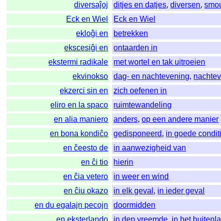
diversaĵoj
ditjes en datjes
,
diversen
,
smo
Eck en Wiel
Eck en Wiel
ekloĝi en
betrekken
ekscesiĝi en
ontaarden in
ekstermi radikale
met wortel en tak uitroeien
ekvinokso
dag- en nachtevening
,
nachte
ekzerci sin en
zich oefenen in
eliro en la spaco
ruimtewandeling
en alia maniero
anders
,
op een andere manier
en bona kondiĉo
gedisponeerd
,
in goede condit
en ĉeesto de
in aanwezigheid van
en ĉi tio
hierin
en ĉia vetero
in weer en wind
en ĉiu okazo
in elk geval
,
in ieder geval
en du egalajn pecojn
doormidden
en eksterlando
in den vreemde
,
in het buitenl