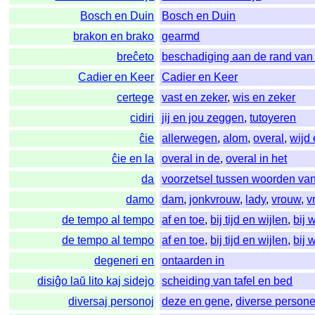
Bosch en Duin
Bosch en Duin
brakon en brako
gearmd
breĉeto
beschadiging aan de rand van
Cadier en Keer
Cadier en Keer
certege
vast en zeker
,
wis en zeker
cidiri
jij en jou zeggen
,
tutoyeren
ĉie
allerwegen
,
alom
,
overal
,
wijd 
ĉie en la
overal in de
,
overal in het
da
voorzetsel tussen woorden va
damo
dam
,
jonkvrouw
,
lady
,
vrouw
,
v
de tempo al tempo
af en toe
,
bij tijd en wijlen
,
bij 
de tempo al tempo
af en toe
,
bij tijd en wijlen
,
bij 
degeneri en
ontaarden in
disiĝo laŭ lito kaj sidejo
scheiding van tafel en bed
diversaj personoj
deze en gene
,
diverse person