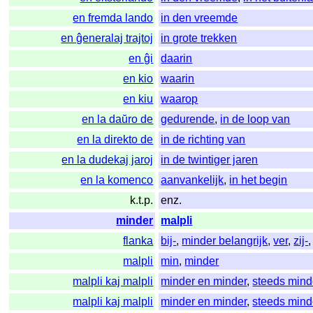
en fremda lando
in den vreemde
en ĝeneralaj trajtoj
in grote trekken
en ĝi
daarin
en kio
waarin
en kiu
waarop
en la daŭro de
gedurende
,
in de loop van
en la direkto de
in de richting van
en la dudekaj jaroj
in de twintiger jaren
en la komenco
aanvankelijk
,
in het begin
k.t.p.
enz.
minder
malpli
flanka
bij-
,
minder belangrijk
,
ver
,
zij-
malpli
min
,
minder
malpli kaj malpli
minder en minder
,
steeds mind
malpli kaj malpli
minder en minder
,
steeds mind