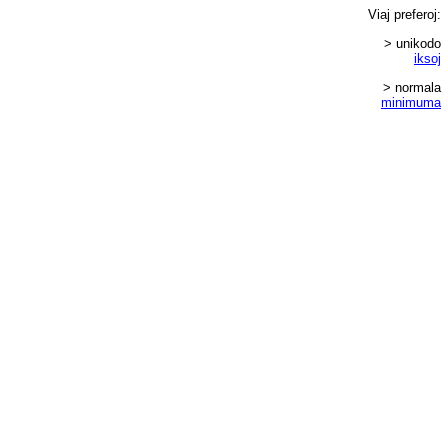
Viaj
preferoj
:
> unikodo
iksoj
> normala
minimuma