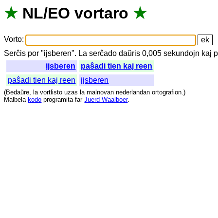
★
NL
/
EO
vortaro
★
Vorto
:
Serĉis
por
"
ijsberen".
La
serĉado
daŭris
0,005
sekundojn
kaj
p
ijsberen
paŝadi tien kaj reen
paŝadi tien kaj reen
ijsberen
(
Bedaŭre
,
la
vortlisto
uzas
la
malnovan
nederlandan
ortografion
.)
Malbela
kodo
programita
far
Juerd Waalboer
.