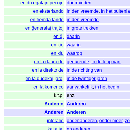
en du egalajn pecojn
doormidden
en eksterlando
in den vreemde
,
in het buitenl
en fremda lando
in den vreemde
en ĝeneralaj trajtoj
in grote trekken
en ĝi
daarin
en kio
waarin
en kiu
waarop
en la daŭro de
gedurende
,
in de loop van
en la direkto de
in de richting van
en la dudekaj jaroj
in de twintiger jaren
en la komenco
aanvankelijk
,
in het begin
k.t.p.
enz.
Anderen
Anderen
Anderen
Anderen
interalie
onder anderen
,
onder meer
,
zo
kaj aliaj
en anderen