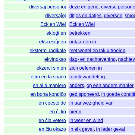
diversaj personoj
deze en gene
,
diverse person
diversaĵoj
ditjes en datjes
,
diversen
,
smo
Eck en Wiel
Eck en Wiel
ekloĝi en
betrekken
ekscesiĝi en
ontaarden in
ekstermi radikale
met wortel en tak uitroeien
ekvinokso
dag- en nachtevening
,
nachte
ekzerci sin en
zich oefenen in
eliro en la spaco
ruimtewandeling
en alia maniero
anders
,
op een andere manier
en bona kondiĉo
gedisponeerd
,
in goede condit
en ĉeesto de
in aanwezigheid van
en ĉi tio
hierin
en ĉia vetero
in weer en wind
en ĉiu okazo
in elk geval
,
in ieder geval