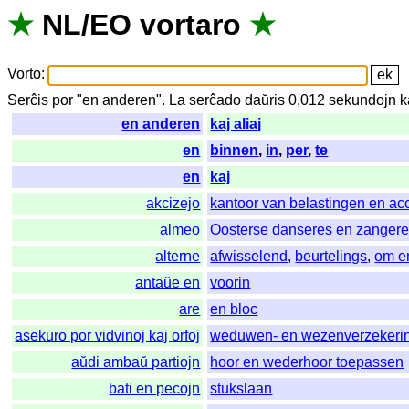
★
NL
/
EO
vortaro
★
Vorto
:
Serĉis
por
"
en anderen".
La
serĉado
daŭris
0,012
sekundojn
k
en anderen
kaj aliaj
en
binnen
,
in
,
per
,
te
en
kaj
akcizejo
kantoor van belastingen en ac
almeo
Oosterse danseres en zanger
alterne
afwisselend
,
beurtelings
,
om e
antaŭe en
voorin
are
en bloc
asekuro por vidvinoj kaj orfoj
weduwen- en wezenverzekeri
aŭdi ambaŭ partiojn
hoor en wederhoor toepassen
bati en pecojn
stukslaan