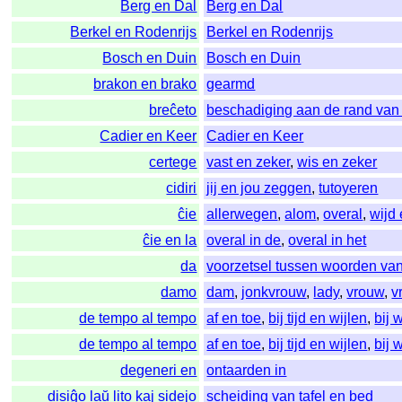
Berg en Dal
Berg en Dal
Berkel en Rodenrijs
Berkel en Rodenrijs
Bosch en Duin
Bosch en Duin
brakon en brako
gearmd
breĉeto
beschadiging aan de rand van
Cadier en Keer
Cadier en Keer
certege
vast en zeker
,
wis en zeker
cidiri
jij en jou zeggen
,
tutoyeren
ĉie
allerwegen
,
alom
,
overal
,
wijd 
ĉie en la
overal in de
,
overal in het
da
voorzetsel tussen woorden va
damo
dam
,
jonkvrouw
,
lady
,
vrouw
,
v
de tempo al tempo
af en toe
,
bij tijd en wijlen
,
bij 
de tempo al tempo
af en toe
,
bij tijd en wijlen
,
bij 
degeneri en
ontaarden in
disiĝo laŭ lito kaj sidejo
scheiding van tafel en bed