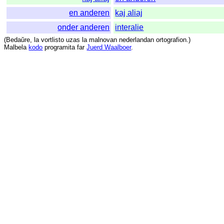
en anderen
kaj aliaj
onder anderen
interalie
(
Bedaŭre
,
la
vortlisto
uzas
la
malnovan
nederlandan
ortografion
.)
Malbela
kodo
programita
far
Juerd Waalboer
.