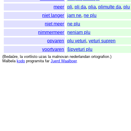
meer
pli
,
pli da
,
plia
,
plimulte da
,
plu
niet langer
jam ne
,
ne plu
niet meer
ne plu
nimmermeer
neniam plu
opvaren
plu veturi
,
veturi supren
voortvaren
ŝipveturi plu
(
Bedaŭre
,
la
vortlisto
uzas
la
malnovan
nederlandan
ortografion
.)
Malbela
kodo
programita
far
Juerd Waalboer
.