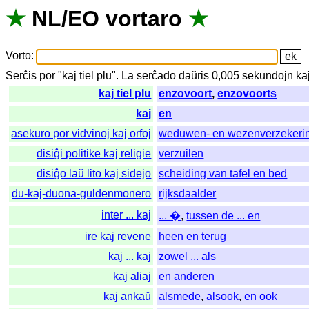
★
NL
/
EO
vortaro
★
Vorto
:
Serĉis
por
"
kaj tiel plu".
La
serĉado
daŭris
0,005
sekundojn
ka
kaj tiel plu
enzovoort
,
enzovoorts
kaj
en
asekuro por vidvinoj kaj orfoj
weduwen- en wezenverzekeri
disiĝi politike kaj religie
verzuilen
disiĝo laŭ lito kaj sidejo
scheiding van tafel en bed
du-kaj-duona-guldenmonero
rijksdaalder
inter ... kaj
... �
,
tussen de ... en
ire kaj revene
heen en terug
kaj ... kaj
zowel ... als
kaj aliaj
en anderen
kaj ankaŭ
alsmede
,
alsook
,
en ook