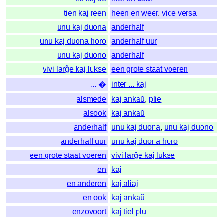
tien kaj reen
heen en weer
,
vice versa
unu kaj duona
anderhalf
unu kaj duona horo
anderhalf uur
unu kaj duono
anderhalf
vivi larĝe kaj lukse
een grote staat voeren
inter ... kaj
... �
alsmede
kaj ankaŭ
,
plie
alsook
kaj ankaŭ
anderhalf
unu kaj duona
,
unu kaj duono
anderhalf uur
unu kaj duona horo
een grote staat voeren
vivi larĝe kaj lukse
en
kaj
en anderen
kaj aliaj
en ook
kaj ankaŭ
enzovoort
kaj tiel plu