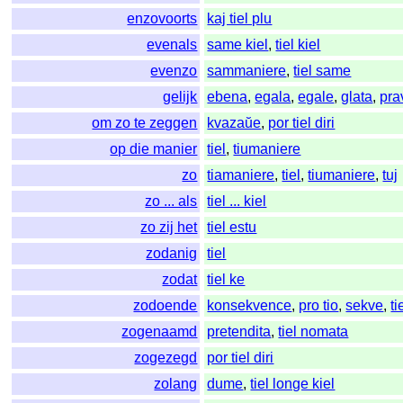
enzovoorts
kaj tiel plu
evenals
same kiel
,
tiel kiel
evenzo
sammaniere
,
tiel same
gelijk
ebena
,
egala
,
egale
,
glata
,
pra
om zo te zeggen
kvazaŭe
,
por tiel diri
op die manier
tiel
,
tiumaniere
zo
tiamaniere
,
tiel
,
tiumaniere
,
tuj
zo ... als
tiel ... kiel
zo zij het
tiel estu
zodanig
tiel
zodat
tiel ke
zodoende
konsekvence
,
pro tio
,
sekve
,
ti
zogenaamd
pretendita
,
tiel nomata
zogezegd
por tiel diri
zolang
dume
,
tiel longe kiel