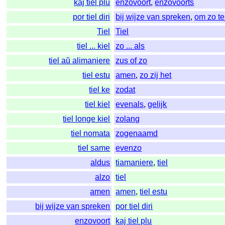
kaj tiel plu
enzovoort
,
enzovoorts
por tiel diri
bij wijze van spreken
,
om zo t
Tiel
Tiel
tiel ... kiel
zo ... als
tiel aŭ alimaniere
zus of zo
tiel estu
amen
,
zo zij het
tiel ke
zodat
tiel kiel
evenals
,
gelijk
tiel longe kiel
zolang
tiel nomata
zogenaamd
tiel same
evenzo
aldus
tiamaniere
,
tiel
alzo
tiel
amen
amen
,
tiel estu
bij wijze van spreken
por tiel diri
enzovoort
kaj tiel plu