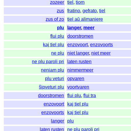
zozeer
tiel
,
tiom
zus
fratino
,
gefrato
,
tiel
zus of zo
tiel aŭ alimaniere
plu
langer
,
meer
flui plu
doorstromen
kaj tiel plu
enzovoort
,
enzovoorts
ne plu
niet langer
,
niet meer
ne plu paroli pri
laten rusten
neniam plu
nimmermeer
plu veturi
opvaren
ŝipveturi plu
voortvaren
doorstromen
flui plu
,
flui tra
enzovoort
kaj tiel plu
enzovoorts
kaj tiel plu
langer
plu
laten rusten
ne plu paroli pri