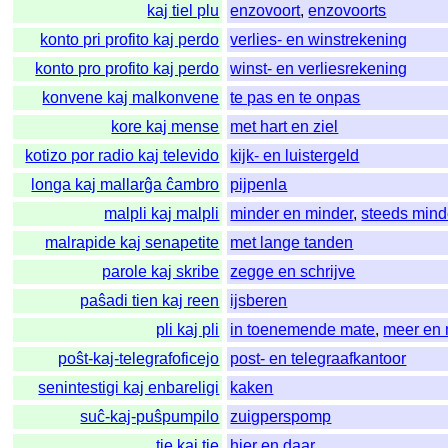
kaj tiel plu
enzovoort
,
enzovoorts
konto pri profito kaj perdo
verlies- en winstrekening
konto pro profito kaj perdo
winst- en verliesrekening
konvene kaj malkonvene
te pas en te onpas
kore kaj mense
met hart en ziel
kotizo por radio kaj televido
kijk- en luistergeld
longa kaj mallarĝa ĉambro
pijpenla
malpli kaj malpli
minder en minder
,
steeds mind
malrapide kaj senapetite
met lange tanden
parole kaj skribe
zegge en schrijve
paŝadi tien kaj reen
ijsberen
pli kaj pli
in toenemende mate
,
meer en
poŝt-kaj-telegrafoficejo
post- en telegraafkantoor
senintestigi kaj enbareligi
kaken
suĉ-kaj-puŝpumpilo
zuigperspomp
tie kaj tie
hier en daar