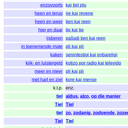
enzovoorts
kaj tiel plu
heen en terug
ire kaj revene
heen en weer
tien kaj reen
hier en daar
tie kaj tie
ijsberen
paŝadi tien kaj reen
in toenemende mate
pli kaj pli
kaken
senintestigi kaj enbareligi
kijk- en luistergeld
kotizo por radio kaj televido
meer en meer
pli kaj pli
met hart en ziel
kore kaj mense
k.t.p.
enz.
tiel
aldus
,
alzo
,
op die manier
Tiel
Tiel
tiel
zo
,
zodanig
,
zodoende
,
zoze
Tiel
Tiel