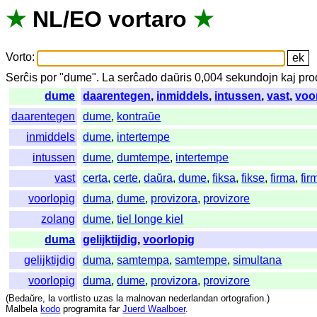
★
NL
/
EO
vortaro
★
Vorto
:
Serĉis
por
"
dume".
La
serĉado
daŭris
0,004
sekundojn
kaj
pro
dume
daarentegen
,
inmiddels
,
intussen
,
vast
,
voo
daarentegen
dume
,
kontraŭe
inmiddels
dume
,
intertempe
intussen
dume
,
dumtempe
,
intertempe
vast
certa
,
certe
,
daŭra
,
dume
,
fiksa
,
fikse
,
firma
,
fir
voorlopig
duma
,
dume
,
provizora
,
provizore
zolang
dume
,
tiel longe kiel
duma
gelijktijdig
,
voorlopig
gelijktijdig
duma
,
samtempa
,
samtempe
,
simultana
voorlopig
duma
,
dume
,
provizora
,
provizore
(
Bedaŭre
,
la
vortlisto
uzas
la
malnovan
nederlandan
ortografion
.)
Malbela
kodo
programita
far
Juerd Waalboer
.